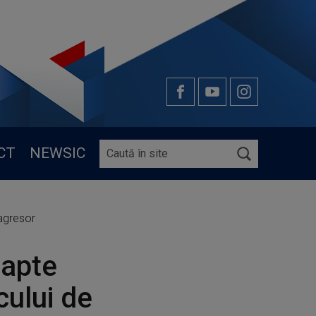
CT
NEWSIC
 agresor
şapte
cului de