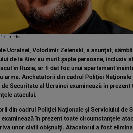
 Profimedia
le Ucrainei, Volodimir Zelenski, a anunţat, sâmbăt
lui de la Kiev au murit şapte persoane, inclusiv a
scut în Rusia, ar fi dat foc unui apartament înaint
u arma. Anchetatorii din cadrul Poliţiei Naţionale 
i de Securitate al Ucrainei examinează în prezent 
ţele atacului.
ii din cadrul Poliţiei Naţionale şi Serviciului de 
i examinează în prezent toate circumstanţele atac
iva unor civili obişnuiţi. Atacatorul a fost elimin