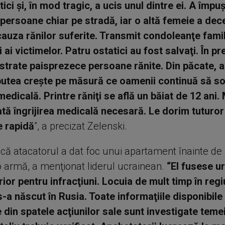
tici şi, în mod tragic, a ucis unul dintre ei. A împ
 persoane chiar pe stradă, iar o altă femeie a dec
cauza rănilor suferite. Transmit condoleanţe famili
 ai victimelor. Patru ostatici au fost salvaţi. În pr
istrate paisprezece persoane rănite. Din păcate, 
utea creşte pe măsură ce oamenii continuă să sol
edicală. Printre răniţi se află un băiat de 12 ani. M
tă îngrijirea medicală necesară. Le dorim tuturor 
e rapidă
”, a precizat Zelenski.
t că atacatorul a dat foc unui apartament înainte de a
o armă, a menţionat liderul ucrainean.
“El fusese u
rior pentru infracţiuni. Locuia de mult timp în reg
s-a născut în Rusia. Toate informaţiile disponibile
e din spatele acţiunilor sale sunt investigate temei