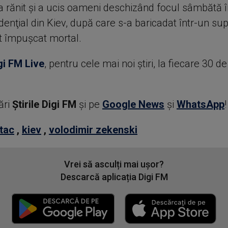
a rănit şi a ucis oameni deschizând focul sâmbătă î
idenţial din Kiev, după care s-a baricadat într-un s
t împuşcat mortal.
gi FM Live
, pentru cele mai noi știri, la fiecare 30 d
ări
Știrile Digi FM
şi pe
Google News
şi
WhatsApp
!
tac
,
kiev
,
volodimir zekenski
Vrei să asculți mai ușor?
Descarcă aplicația Digi FM