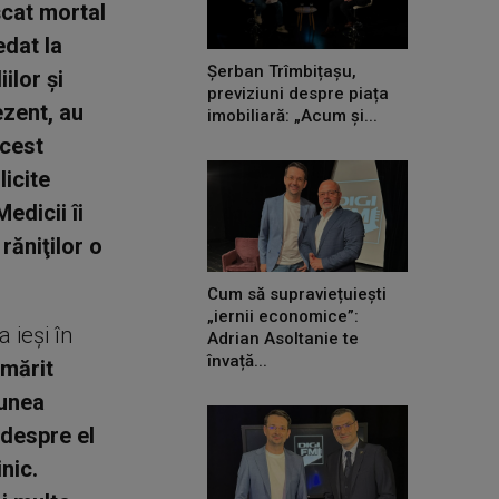
uşcat mortal
edat la
Șerban Trîmbițașu,
ilor şi
previziuni despre piața
ezent, au
imobiliară: „Acum și...
acest
icite
edicii îi
răniţilor o
Cum să supraviețuiești
„iernii economice”:
 ieşi în
Adrian Asoltanie te
învață...
rmărit
iunea
 despre el
nic.