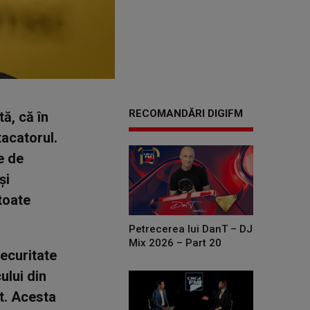
RECOMANDĂRI DIGIFM
ă, că în
tacatorul.
e de
şi
toate
Petrecerea lui DanT – DJ
Mix 2026 – Part 20
Securitate
ului din
at. Acesta