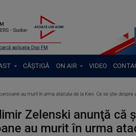
FM
RS - Sucker
arcă aplicația Digi FM
AST
CÂȘTIGĂ
ON AIR
VIDEO
CONTA
persoane au murit în urma atacului de la Kiev. Ce se știe despre
imir Zelenski anunţă că 
ane au murit în urma ata