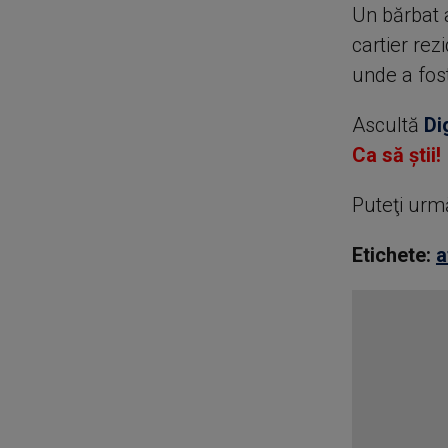
Un bărbat 
cartier rez
unde a fos
Ascultă
Di
Ca să știi!
Puteţi urm
Etichete:
a