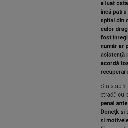
a luat osta
încă patru
spital din 
celor dragi
fost înreg
număr ar p
asistenţă m
acordă toa
recuperar
S-a stabili
stradă cu 
penal ante
Doneţk şi 
şi motivel