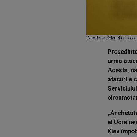
Volodimir Zelenski / Foto:
Preşedinte
urma atacu
Acesta, nă
atacurile c
Serviciulu
circumstan
„Anchetator
al Ucraine
Kiev împotr