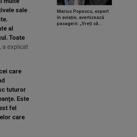
ai multe
tivele sale
Marius Popescu, expert
în aviație, avertizează
te.
pasagerii: „Vreți să...
te al
cul. Toate
, a explicat
cei care
nd
sc tuturor
eanţe. Este
est fel
celor care