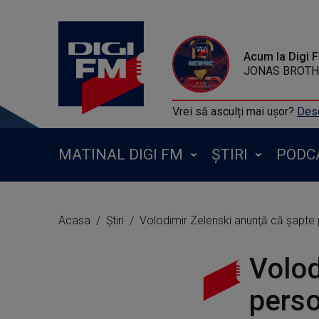
Acum la Digi 
JONAS BROTHE
Vrei să asculți mai ușor?
Desc
MATINAL DIGI FM
ȘTIRI
PODC
Acasa
Știri
Volodimir Zelenski anunţă că şapte 
Volod
perso