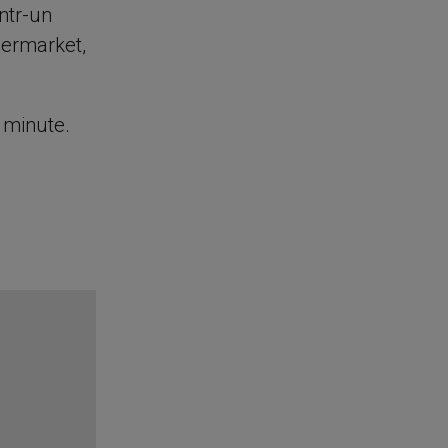
ntr-un
upermarket,
e minute.