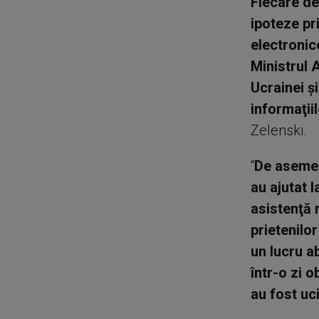
Fiecare de
ipoteze pr
electronic
Ministrul A
Ucrainei ş
informaţii
Zelenski.
“
De asemen
au ajutat 
asistenţă 
prietenilo
un lucru a
într-o zi 
au fost uci