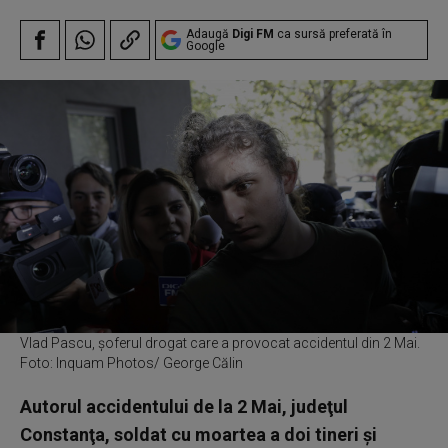
Adaugă
Digi FM
ca sursă preferată în
Google
Vlad Pascu, șoferul drogat care a provocat accidentul din 2 Mai.
Foto: Inquam Photos/ George Călin
Autorul accidentului de la 2 Mai, judeţul
Constanţa, soldat cu moartea a doi tineri şi