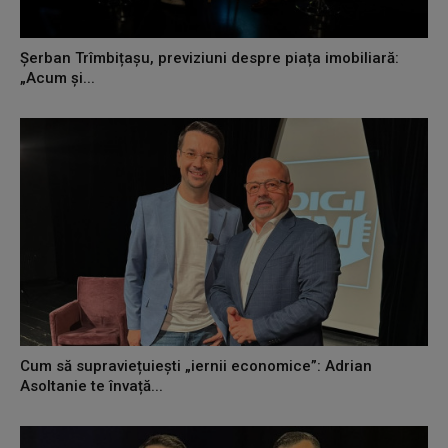
Șerban Trîmbițașu, previziuni despre piața imobiliară:
„Acum și...
Cum să supraviețuiești „iernii economice”: Adrian
Asoltanie te învață...