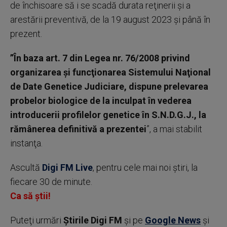
de închisoare să i se scadă durata reţinerii şi a
arestării preventivă, de la 19 august 2023 şi până în
prezent.
”În baza art. 7 din Legea nr. 76/2008 privind
organizarea şi funcţionarea Sistemului Naţional
de Date Genetice Judiciare, dispune prelevarea
probelor biologice de la inculpat în vederea
introducerii profilelor genetice în S.N.D.G.J., la
rămânerea definitivă a prezentei
”, a mai stabilit
instanţa.
Ascultă
Digi FM Live
, pentru cele mai noi știri, la
fiecare 30 de minute.
Ca să știi!
Puteţi urmări
Știrile Digi FM
şi pe
Google News
şi