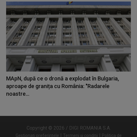
MApN, după ce o dronă a explodat în Bulgaria,
aproape de granița cu România: "Radarele
noastre...
Copyright © 2026 / DIGI ROMANIA S.A.
|
|
Gestionați preferințele
Termeni și condiții
Politica de