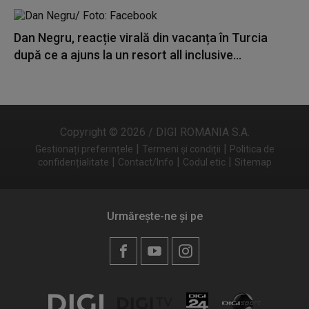
Dan Negru, reacție virală din vacanța în Turcia
după ce a ajuns la un resort all inclusive...
Copyright © 2026 / DIGI ROMANIA S.A.
|
|
Gestionați preferințele
Termeni și condiții
Politica de
|
|
|
confidențialitate
Contact/Info
Codul etic
Sitemap
Urmărește-ne și pe