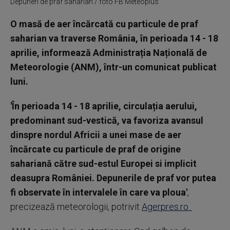
Depuneri de praf saharian / foto FB Meteoplus
O masă de aer încărcată cu particule de praf
saharian va traverse România, în perioada 14 - 18
aprilie, informează Administrația Națională de
Meteorologie (ANM), într-un comunicat publicat
luni.
'În perioada 14 - 18 aprilie, circulația aerului,
predominant sud-vestică, va favoriza avansul
dinspre nordul Africii a unei mase de aer
încărcate cu particule de praf de origine
sahariană către sud-estul Europei si implicit
deasupra României. Depunerile de praf vor putea
fi observate în intervalele în care va ploua'
,
precizează meteorologii, potrivit
Agerpres.ro.