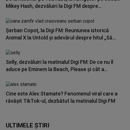
Mikey Hash, dezvăluiri la Digi FM despre...
Șerban Copoț, la Digi FM: Reuniunea istorică
Animal X la Untold și adevărul despre hitul „Să...
Selly, dezvăluiri la matinalul Digi FM: De ce nu îl
aduce pe Eminem la Beach, Please și cât a...
Cine este Alex Stamate? Fenomenul viral care a
răvășit TikTok-ul, dezbătut la matinalul Digi FM
ULTIMELE ȘTIRI