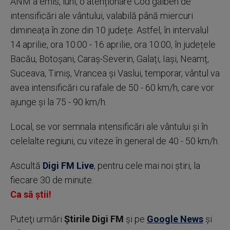
ANM a emis, luni, o atenționare Cod galben de
intensificări ale vântului, valabilă până miercuri
dimineața în zone din 10 județe. Astfel, în intervalul
14 aprilie, ora 10:00 - 16 aprilie, ora 10:00, în județele
Bacău, Botoșani, Caraș-Severin, Galați, Iași, Neamț,
Suceava, Timiș, Vrancea și Vaslui, temporar, vântul va
avea intensificări cu rafale de 50 - 60 km/h, care vor
ajunge și la 75 - 90 km/h.
Local, se vor semnala intensificări ale vântului și în
celelalte regiuni, cu viteze în general de 40 - 50 km/h.
Ascultă
Digi FM Live
, pentru cele mai noi știri, la
fiecare 30 de minute.
Ca să știi!
Puteţi urmări
Știrile Digi FM
şi pe
Google News
şi