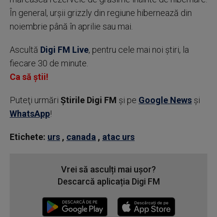
În general, urşii grizzly din regiune hibernează din
noiembrie până în aprilie sau mai.
Ascultă
Digi FM Live
, pentru cele mai noi știri, la
fiecare 30 de minute.
Ca să știi!
Puteţi urmări
Știrile Digi FM
şi pe
Google News
şi
WhatsApp
!
Etichete:
urs
,
canada
,
atac urs
Vrei să asculți mai ușor?
Descarcă aplicația Digi FM