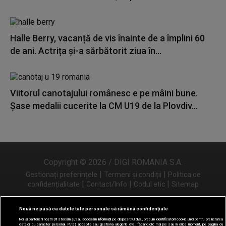
Halle Berry, vacanță de vis înainte de a împlini 60
de ani. Actrița și-a sărbătorit ziua în...
Viitorul canotajului românesc e pe mâini bune.
Șase medalii cucerite la CM U19 de la Plovdiv...
Copyright © 2026 / DIGI ROMANIA S.A.
|
|
Gestionați preferințele
Termeni și condiții
Politica de
|
|
|
confidențialitate
Contact/Info
Codul etic
Sitemap
Nouă ne pasă ca datele tale personale să rămână confidențiale
Noi și partenerii noștri
31
stocăm și/sau accesăm informații pe dispozitivul dvs., precum identificatorii cookie unici pentru prelucrarea
Urmărește-ne și pe
datelor cu caracter personal. Puteți accepta sau gestiona alegerile dvs. făcând clic mai jos sau în orice moment, pe pagina cu