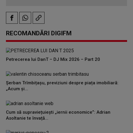
RECOMANDĂRI DIGIFM
Petrecerea lui DanT – DJ Mix 2026 – Part 20
Șerban Trîmbițașu, previziuni despre piața imobiliară:
„Acum și...
Cum să supraviețuiești „iernii economice”: Adrian
Asoltanie te învață...