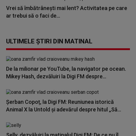
Vrei să îmbătrânești mai lent? Activitatea pe care
ar trebui să o faci de...
ULTIMELE ȘTIRI DIN MATINAL
De la milionar pe YouTube, la navigator pe ocean.
Mikey Hash, dezvăluiri la Digi FM despre...
Șerban Copoț, la Digi FM: Reuniunea istorică
Animal X la Untold și adevărul despre hitul „Să...
Selly, dezvăluiri la matinalul Digi FM: De ce nu îl