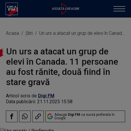
Acasa
Știri
Un urs a atacat un grup de elevi în Canada. 11 persoane au fost rănite, două fiind în stare gravă
Un urs a atacat un grup de
elevi în Canada. 11 persoane
au fost rănite, două fiind în
stare gravă
Articol scris de
Digi FM
Data publicării:
21.11.2025 15:58
Adaugă
Digi FM
ca sursă preferată în
Google