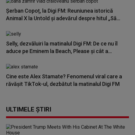
Șerban Copoț, la Digi FM: Reuniunea istorică
Animal X la Untold și adevărul despre hitul „Să...
Selly, dezvăluiri la matinalul Digi FM: De ce nu îl
aduce pe Eminem la Beach, Please și cât a...
Cine este Alex Stamate? Fenomenul viral care a
răvășit TikTok-ul, dezbătut la matinalul Digi FM
ULTIMELE ȘTIRI