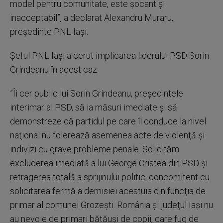
model pentru comunitate, este şocant şi
inacceptabil”, a declarat Alexandru Muraru,
preşedinte PNL Iaşi.
Şeful PNL Iaşi a cerut implicarea liderului PSD Sorin
Grindeanu în acest caz.
”Îi cer public lui Sorin Grindeanu, preşedintele
interimar al PSD, să ia măsuri imediate şi să
demonstreze că partidul pe care îl conduce la nivel
naţional nu tolerează asemenea acte de violenţă şi
indivizi cu grave probleme penale. Solicităm
excluderea imediată a lui George Cristea din PSD şi
retragerea totală a sprijinului politic, concomitent cu
solicitarea fermă a demisiei acestuia din funcţia de
primar al comunei Grozeşti. România şi judeţul Iaşi nu
au nevoie de primari bătăuşi de copii, care fug de