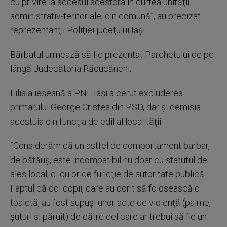
cu privire la accesul acestora în curtea unităţii
administrativ-teritoriale, din comună”, au precizat
reprezentanţii Poliţiei judeţului Iaşi.
Bărbatul urmează să fie prezentat Parchetului de pe
lângă Judecătoria Răducăneni.
Filiala ieşeană a PNL Iaşi a cerut excluderea
primarului George Cristea din PSD, dar şi demisia
acestuia din funcţia de edil al localităţii.
”Considerăm că un astfel de comportament barbar,
de bătăuş, este incompatibil nu doar cu statutul de
ales local, ci cu orice funcţie de autoritate publică.
Faptul că doi copii, care au dorit să folosească o
toaletă, au fost supuşi unor acte de violenţă (palme,
şuturi şi păruit) de către cel care ar trebui să fie un