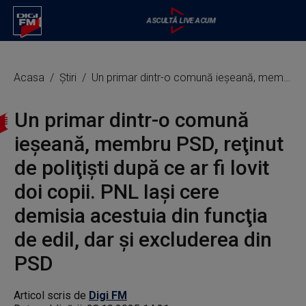
Acasa
Știri
Un primar dintr-o comună ieşeană, membru PSD, reţinut de poliţişti după ce ar fi lovit doi copii. PNL Iaşi cere demisia acestuia din funcţia de edil, dar şi excluderea din PSD
Un primar dintr-o comună
ieşeană, membru PSD, reţinut
de poliţişti după ce ar fi lovit
doi copii. PNL Iaşi cere
demisia acestuia din funcţia
de edil, dar şi excluderea din
PSD
Articol scris de
Digi FM