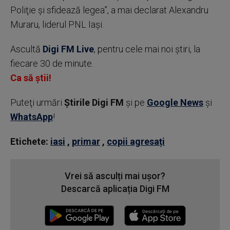
Poliţie şi sfidează legea”, a mai declarat Alexandru
Muraru, liderul PNL Iaşi.
Ascultă
Digi FM Live
, pentru cele mai noi știri, la
fiecare 30 de minute.
Ca să știi!
Puteţi urmări
Știrile Digi FM
şi pe
Google News
şi
WhatsApp
!
Etichete:
iasi
,
primar
,
copii agresați
Vrei să asculți mai ușor?
Descarcă aplicația Digi FM