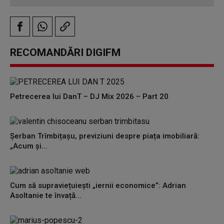
RECOMANDĂRI DIGIFM
Petrecerea lui DanT – DJ Mix 2026 – Part 20
Șerban Trîmbițașu, previziuni despre piața imobiliară:
„Acum și...
Cum să supraviețuiești „iernii economice”: Adrian
Asoltanie te învață...