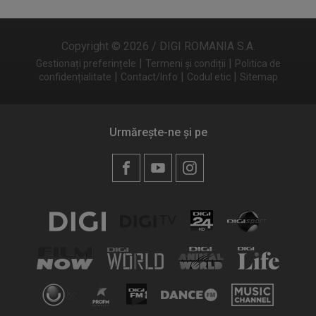
Copyright © 2026 / DIGI ROMANIA S.A.
|
|
Gestionați preferințele
Termeni și condiții
Politica de
|
|
|
confidențialitate
Contact/Info
Codul etic
Sitemap
Urmărește-ne și pe