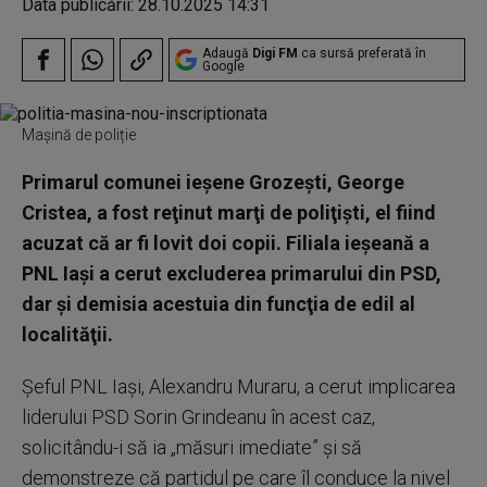
Data publicării:
28.10.2025 14:31
Adaugă
Digi FM
ca sursă preferată în
Google
Mașină de poliție
Primarul comunei ieşene Grozeşti, George
Cristea, a fost reţinut marţi de poliţişti, el fiind
acuzat că ar fi lovit doi copii. Filiala ieşeană a
PNL Iaşi a cerut excluderea primarului din PSD,
dar şi demisia acestuia din funcţia de edil al
localităţii.
Şeful PNL Iaşi, Alexandru Muraru, a cerut implicarea
liderului PSD Sorin Grindeanu în acest caz,
solicitându-i să ia „măsuri imediate” şi să
demonstreze că partidul pe care îl conduce la nivel