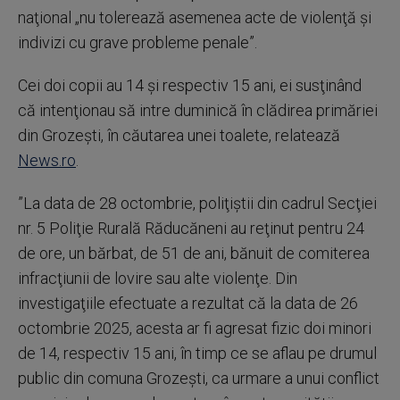
naţional „nu tolerează asemenea acte de violenţă şi
indivizi cu grave probleme penale”.
Cei doi copii au 14 şi respectiv 15 ani, ei susţinând
că intenţionau să intre duminică în clădirea primăriei
din Grozeşti, în căutarea unei toalete, relatează
News.ro
.
”La data de 28 octombrie, poliţiştii din cadrul Secţiei
nr. 5 Poliţie Rurală Răducăneni au reţinut pentru 24
de ore, un bărbat, de 51 de ani, bănuit de comiterea
infracţiunii de lovire sau alte violenţe. Din
investigaţiile efectuate a rezultat că la data de 26
octombrie 2025, acesta ar fi agresat fizic doi minori
de 14, respectiv 15 ani, în timp ce se aflau pe drumul
public din comuna Grozeşti, ca urmare a unui conflict