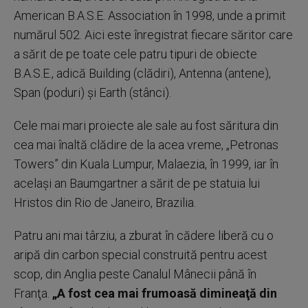
American B.A.S.E. Association în 1998, unde a primit
numărul 502. Aici este înregistrat fiecare săritor care
a sărit de pe toate cele patru tipuri de obiecte
B.A.S.E., adică Building (clădiri), Antenna (antene),
Span (poduri) şi Earth (stânci).
Cele mai mari proiecte ale sale au fost săritura din
cea mai înaltă clădire de la acea vreme, „Petronas
Towers” din Kuala Lumpur, Malaezia, în 1999, iar în
acelaşi an Baumgartner a sărit de pe statuia lui
Hristos din Rio de Janeiro, Brazilia.
Patru ani mai târziu, a zburat în cădere liberă cu o
aripă din carbon special construită pentru acest
scop, din Anglia peste Canalul Mânecii până în
Franţa.
„A fost cea mai frumoasă dimineaţă din