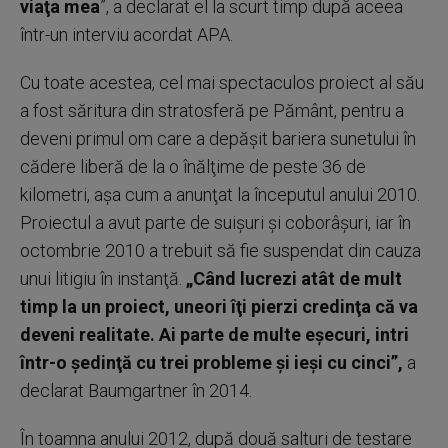
viaţa mea
”, a declarat el la scurt timp după aceea
într-un interviu acordat APA.
Cu toate acestea, cel mai spectaculos proiect al său
a fost săritura din stratosferă pe Pământ, pentru a
deveni primul om care a depăşit bariera sunetului în
cădere liberă de la o înălţime de peste 36 de
kilometri, aşa cum a anunţat la începutul anului 2010.
Proiectul a avut parte de suişuri şi coborâşuri, iar în
octombrie 2010 a trebuit să fie suspendat din cauza
unui litigiu în instanţă.
„Când lucrezi atât de mult
timp la un proiect, uneori îţi pierzi credinţa că va
deveni realitate. Ai parte de multe eşecuri, intri
într-o şedinţă cu trei probleme şi ieşi cu cinci”,
a
declarat Baumgartner în 2014.
În toamna anului 2012, după două salturi de testare