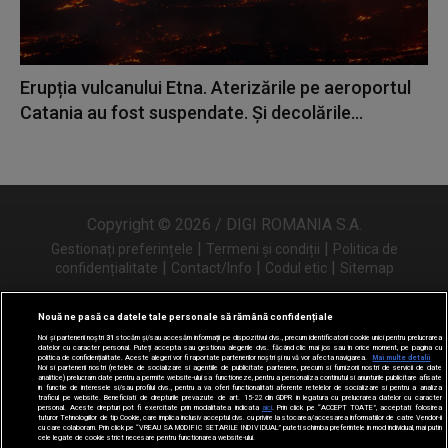
Erupția vulcanului Etna. Aterizările pe aeroportul
Catania au fost suspendate. Și decolările...
Copyright © 2026 / DIGI ROMANIA S.A.
|
|
Gestionați preferințele
Termeni și condiții
Politica de
|
|
|
confidențialitate
Contact/Info
Codul etic
Sitemap
Nouă ne pasă ca datele tale personale să rămână confidențiale
Noi și partenerii noștri
31
stocăm și/sau accesăm informații pe dispozitivul dvs., precum identificatorii cookie unici pentru prelucrarea
Urmărește-ne și pe
datelor cu caracter personal. Puteți accepta sau gestiona alegerile dvs. făcând clic mai jos sau în orice moment, pe pagina cu
politica de confidențialitate. Aceste alegeri vor fi raportate partenerilor noștri și nu vă vor afecta navigarea.
Mai multe detalii
Noi si partenerii nostri (retelele de socializare si agentiile de publicitate partenere, precum si furnizorii nostri de servicii de date
analitice) prelucram date pentru a permite website-ului sa functioneze, pentru a personaliza continutul si anunturile publicitare afisate
in functie de interesele si/sau profilul dvs., pentru a va oferi functionalitati aferente retelelor de socializare si pentru a analiza
traficul pe website. Beneficiati de drepturile prevazute de art. 15-22 din GDPR in legatura cu prelucrarea datelor cu caracter
personal. Aceste drepturi pot fi exercitate prin modalitatea indicata
aici
. Prin click pe “ACCEPT TOATE”, acceptati folosirea
tuturor Tehnologiilor de tip Cookie, care implica inclusiv acceptul dvs. cu privire la stocarea/accesarea informatiilor de catre Vendor-ii
cu care colaboram. Prin click pe “VREAU SA MODIFIC SETARILE INDIVIDUAL” puteti schimba preferintele in mod individual, mai putin
cele legate de cookie strict necesare pentru functionarea website-ului.