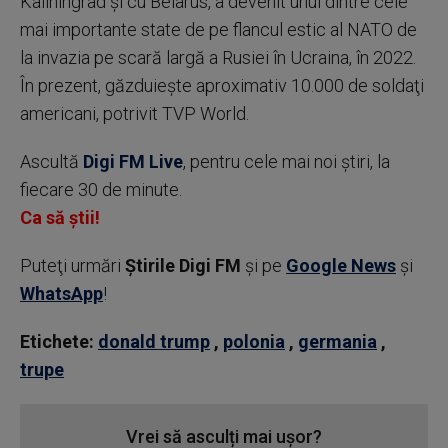
Kaliningrad şi cu Belarus, a devenit unul dintre cele
mai importante state de pe flancul estic al NATO de
la invazia pe scară largă a Rusiei în Ucraina, în 2022.
În prezent, găzduieşte aproximativ 10.000 de soldaţi
americani, potrivit TVP World.
Ascultă
Digi FM Live
, pentru cele mai noi știri, la
fiecare 30 de minute.
Ca să știi!
Puteţi urmări
Știrile Digi FM
şi pe
Google News
şi
WhatsApp
!
Etichete:
donald trump
,
polonia
,
germania
,
trupe
Vrei să asculți mai ușor?