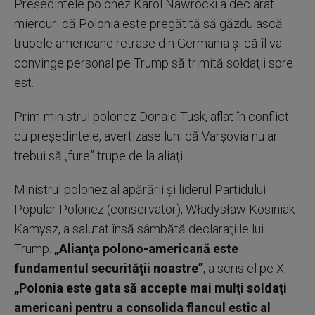
Preşedintele polonez Karol Nawrocki a declarat
miercuri că Polonia este pregătită să găzduiască
trupele americane retrase din Germania şi că îl va
convinge personal pe Trump să trimită soldaţii spre
est.
Prim-ministrul polonez Donald Tusk, aflat în conflict
cu preşedintele, avertizase luni că Varşovia nu ar
trebui să „fure” trupe de la aliaţi.
Ministrul polonez al apărării şi liderul Partidului
Popular Polonez (conservator), Władysław Kosiniak-
Kamysz, a salutat însă sâmbătă declaraţiile lui
Trump.
„Alianţa polono-americană este
fundamentul securităţii noastre”
, a scris el pe X.
„Polonia este gata să accepte mai mulţi soldaţi
americani pentru a consolida flancul estic al