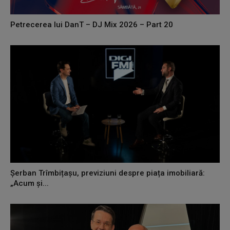
Petrecerea lui DanT – DJ Mix 2026 – Part 20
Șerban Trîmbițașu, previziuni despre piața imobiliară:
„Acum și...