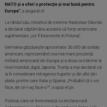
NATO şi a oferi o protecţie şi mai bună pentru
Europa”
, a asigurat el.
La rândul său, ministrul de externe Radosław Sikorski
a declarat săptămâna aceasta că forţe americane
suplimentare „vor fi binevenite în Polonia”.
Germania găzduieşte aproximativ 36.000 de soldaţi
americani, reprezentând cea mai mare prezenţă
militară americană din Europa şi a doua ca mărime la
nivel mondial, după Japonia. Trump a mai declarat că
ia în considerare retragerea trupelor şi din alte ţări
aliate, printre care Italia şi Spania. „Probabil că o voi
face, de ce n-aş face-o?”, a spus el joi.
Polonia, care se învecinează cu enclava rusă