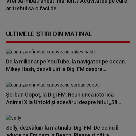
Vrei să îmbătrânești mai lent? Activitatea pe care
ar trebui să o faci de...
ULTIMELE ȘTIRI DIN MATINAL
De la milionar pe YouTube, la navigator pe ocean.
Mikey Hash, dezvăluiri la Digi FM despre...
Șerban Copoț, la Digi FM: Reuniunea istorică
Animal X la Untold și adevărul despre hitul „Să...
Selly, dezvăluiri la matinalul Digi FM: De ce nu îl
aduce pe Eminem la Beach, Please și cât a...