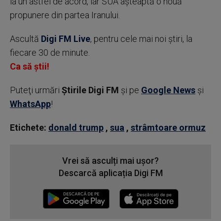
la un astfel de acord, iar SUA aşteaptă o nouă
propunere din partea Iranului.
Ascultă
Digi FM Live
, pentru cele mai noi știri, la
fiecare 30 de minute.
Ca să știi!
Puteţi urmări
Știrile Digi FM
şi pe
Google News
şi
WhatsApp
!
Etichete:
donald trump
,
sua
,
strâmtoare ormuz
Vrei să asculți mai ușor?
Descarcă aplicația Digi FM