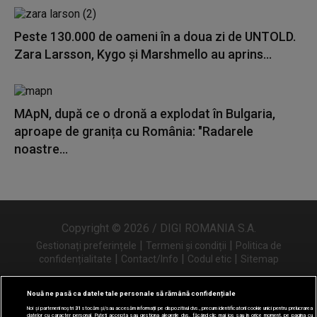
Peste 130.000 de oameni în a doua zi de UNTOLD.
Zara Larsson, Kygo și Marshmello au aprins...
MApN, după ce o dronă a explodat în Bulgaria,
aproape de granița cu România: "Radarele
noastre...
Copyright © 2026 / DIGI ROMANIA S.A.
|
|
Gestionați preferințele
Termeni și condiții
Politica de
|
|
|
confidențialitate
Contact/Info
Codul etic
Sitemap
Nouă ne pasă ca datele tale personale să rămână confidențiale
Noi și partenerii noștri
31
stocăm și/sau accesăm informații pe dispozitivul dvs., precum identificatorii cookie unici pentru prelucrarea
Urmărește-ne și pe
datelor cu caracter personal. Puteți accepta sau gestiona alegerile dvs. făcând clic mai jos sau în orice moment, pe pagina cu