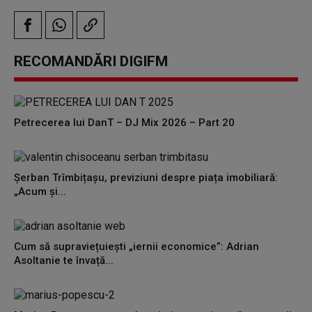
RECOMANDĂRI DIGIFM
Petrecerea lui DanT – DJ Mix 2026 – Part 20
Șerban Trîmbițașu, previziuni despre piața imobiliară:
„Acum și...
Cum să supraviețuiești „iernii economice”: Adrian
Asoltanie te învață...