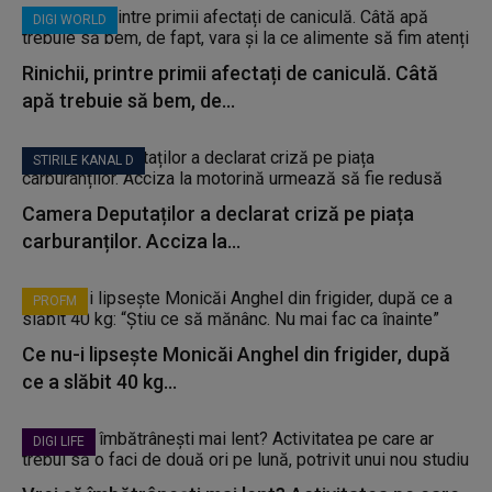
DIGI WORLD
Rinichii, printre primii afectați de caniculă. Câtă
apă trebuie să bem, de...
STIRILE KANAL D
Camera Deputaților a declarat criză pe piața
carburanților. Acciza la...
PROFM
Ce nu-i lipsește Monicăi Anghel din frigider, după
ce a slăbit 40 kg...
DIGI LIFE