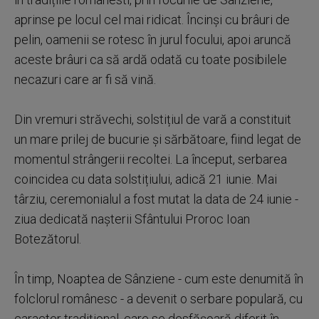
aprinse pe locul cel mai ridicat. Încinși cu brâuri de
pelin, oamenii se rotesc în jurul focului, apoi aruncă
aceste brâuri ca să ardă odată cu toate posibilele
necazuri care ar fi să vină.
Din vremuri străvechi, solstițiul de vară a constituit
un mare prilej de bucurie și sărbătoare, fiind legat de
momentul strângerii recoltei. La început, serbarea
coincidea cu data solstițiului, adică 21 iunie. Mai
târziu, ceremonialul a fost mutat la data de 24 iunie -
ziua dedicată nașterii Sfântului Proroc Ioan
Botezătorul.
În timp, Noaptea de Sânziene - cum este denumită în
folclorul românesc - a devenit o serbare populară, cu
caracter tradițional, care se desfășoară diferit în