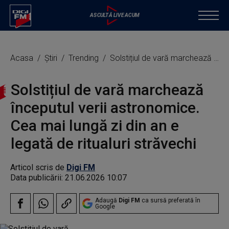
Acasa
Știri
Trending
Solstițiul de vară marchează începutul verii astronomice. Cea mai lungă zi din an e legată de ritualuri străvechi
Solstițiul de vară marchează
începutul verii astronomice.
Cea mai lungă zi din an e
legată de ritualuri străvechi
Articol scris de
Digi FM
Data publicării:
21.06.2026 10:07
Adaugă
Digi FM
ca sursă preferată în
Google