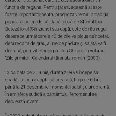
funcție de regiune. Pentru țărani, această zi este
foarte importantă pentru prognoza vremii. În tradiția
populară, se crede că, dacă plouă de Sfântul Ioan
Botezătorul (Sânziene) sau după, este de rău augur
deoarece următoarele 40 de zile va ploua neîncetat,
deci recolta de grâu, alune de pădure și salată va fi
distrusă, potrivit etnologului Ion Ghinoiu, în volumul
'Zile și mituri. Calendarul țăranului român' (2000).
După data de 21 iunie, durata zilei va începe sa
scadă, iar cea a nopții să crească, timp de 6 luni,
până la 21 decembrie, momentul solstițiului de iarnă.
În emisfera sudică a pământului fenomenul se
derulează invers.
În 2027, solstițiul de vară va avea loc tot la data de