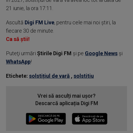
21 iunie, la ora 17:11.
Ascultă
Digi FM Live
, pentru cele mai noi știri, la
fiecare 30 de minute.
Ca să știi!
Puteţi urmări
Știrile Digi FM
şi pe
Google News
şi
WhatsApp
!
Etichete:
solstițiul de vară
,
solstitiu
Vrei să asculți mai ușor?
Descarcă aplicația Digi FM