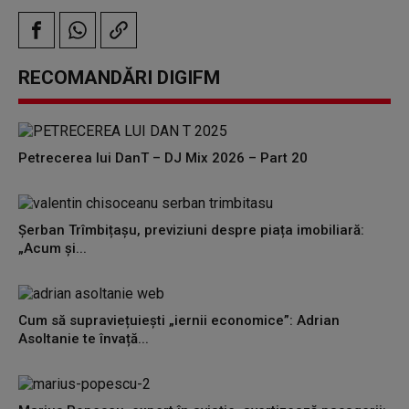
RECOMANDĂRI DIGIFM
Petrecerea lui DanT – DJ Mix 2026 – Part 20
Șerban Trîmbițașu, previziuni despre piața imobiliară:
„Acum și...
Cum să supraviețuiești „iernii economice”: Adrian
Asoltanie te învață...