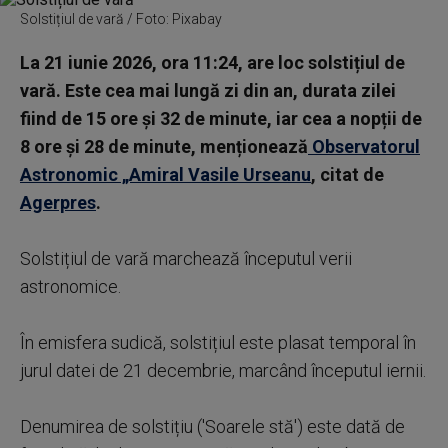
Solstițiul de vară / Foto: Pixabay
La 21 iunie 2026, ora 11:24, are loc solstițiul de
vară. Este cea mai lungă zi din an, durata zilei
fiind de 15 ore și 32 de minute, iar cea a nopții de
8 ore și 28 de minute, menționează
Observatorul
Astronomic „Amiral Vasile Urseanu
, citat de
Agerpres
.
Solstițiul de vară marchează începutul verii
astronomice.
În emisfera sudică, solstițiul este plasat temporal în
jurul datei de 21 decembrie, marcând începutul iernii.
Denumirea de solstițiu ('Soarele stă') este dată de