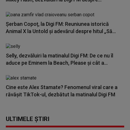
Șerban Copoț, la Digi FM: Reuniunea istorică
Animal X la Untold și adevărul despre hitul „Să...
Selly, dezvăluiri la matinalul Digi FM: De ce nu îl
aduce pe Eminem la Beach, Please și cât a...
Cine este Alex Stamate? Fenomenul viral care a
răvășit TikTok-ul, dezbătut la matinalul Digi FM
ULTIMELE ȘTIRI