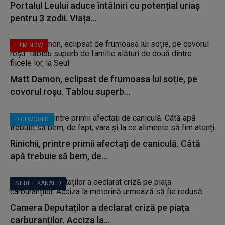
Portalul Leului aduce întâlniri cu potențial uriaș
pentru 3 zodii. Viața...
FILM NOW
Matt Damon, eclipsat de frumoasa lui soție, pe
covorul roșu. Tablou superb...
DIGI WORLD
Rinichii, printre primii afectați de caniculă. Câtă
apă trebuie să bem, de...
STIRILE KANAL D
Camera Deputaților a declarat criză pe piața
carburanților. Acciza la...