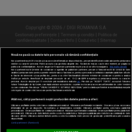
Copyright © 2026 / DIGI ROMANIA S.A.
|
|
Gestionați preferințele
Termeni și condiții
Politica de
|
|
|
confidențialitate
Contact/Info
Codul etic
Sitemap
Nouă ne pasă ca datele tale personale să rămână confidențiale
Noi și partenerii noștri
31
stocăm și/sau accesăm informații pe dispozitivul dvs., precum identificatorii cookie unici pentru prelucrarea
Urmărește-ne și pe
datelor cu caracter personal. Puteți accepta sau gestiona alegerile dvs. făcând clic mai jos sau în orice moment, pe pagina cu
politica de confidențialitate. Aceste alegeri vor fi raportate partenerilor noștri și nu vă vor afecta navigarea.
Mai multe detalii
Noi si partenerii nostri (retelele de socializare si agentiile de publicitate partenere, precum si furnizorii nostri de servicii de date
analitice) prelucram date pentru a permite website-ului sa functioneze, pentru a personaliza continutul si anunturile publicitare afisate
in functie de interesele si/sau profilul dvs., pentru a va oferi functionalitati aferente retelelor de socializare si pentru a analiza
traficul pe website. Beneficiati de drepturile prevazute de art. 15-22 din GDPR in legatura cu prelucrarea datelor cu caracter
personal. Aceste drepturi pot fi exercitate prin modalitatea indicata
aici
. Prin click pe “ACCEPT TOATE”, acceptati folosirea
tuturor Tehnologiilor de tip Cookie, care implica inclusiv acceptul dvs. cu privire la stocarea/accesarea informatiilor de catre Vendor-ii
cu care colaboram. Prin click pe “VREAU SA MODIFIC SETARILE INDIVIDUAL” puteti schimba preferintele in mod individual, mai putin
cele legate de cookie strict necesare pentru functionarea website-ului.
Atât noi, cât și partenerii noștri prelucrăm datele pentru a oferi:
Utilizarea profilurilor pentru selectarea conținutului personalizat. Măsurarea performanței reclamelor. Stocarea și/sau accesarea
informațiilor de pe un dispozitiv. Dezvoltarea și îmbunătățirea serviciilor. Utilizarea profilurilor pentru selectarea publicității
personalizate. Crearea profilurilor de conținut personalizat. Măsurarea performanței conținutului. Crearea profilurilor pentru publicitate
personalizată. Utilizarea de date limitate pentru a selecta publicitatea. Înțelegerea publicului prin statistici sau combinații de date
din surse diferite. Utilizarea datelor limitate pentru a selecta conținutul. Date precise de geolocație și identificarea prin scanarea
dispozitivului.
Listă parteneri (furnizori)
Digi FM