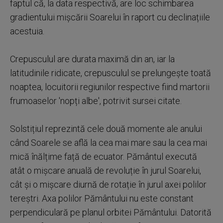
faptul că, la data respectivă, are loc schimbarea
gradientului mișcării Soarelui în raport cu declinațiile
acestuia.
Crepusculul are durata maximă din an, iar la
latitudinile ridicate, crepusculul se prelungește toată
noaptea, locuitorii regiunilor respective fiind martorii
frumoaselor 'nopți albe', potrivit sursei citate.
Solstițiul reprezintă cele două momente ale anului
când Soarele se află la cea mai mare sau la cea mai
mică înălțime față de ecuator. Pământul execută
atât o mișcare anuală de revoluție în jurul Soarelui,
cât și o mișcare diurnă de rotație în jurul axei polilor
tereștri. Axa polilor Pământului nu este constant
perpendiculară pe planul orbitei Pământului. Datorită