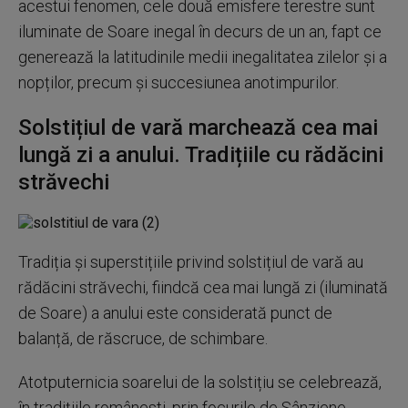
acestui fenomen, cele două emisfere terestre sunt
iluminate de Soare inegal în decurs de un an, fapt ce
generează la latitudinile medii inegalitatea zilelor și a
nopților, precum și succesiunea anotimpurilor.
Solstițiul de vară marchează cea mai
lungă zi a anului. Tradițiile cu rădăcini
străvechi
Tradiția și superstițiile privind solstițiul de vară au
rădăcini străvechi, fiindcă cea mai lungă zi (iluminată
de Soare) a anului este considerată punct de
balanță, de răscruce, de schimbare.
Atotputernicia soarelui de la solstițiu se celebrează,
în tradițiile românesti, prin focurile de Sânziene,