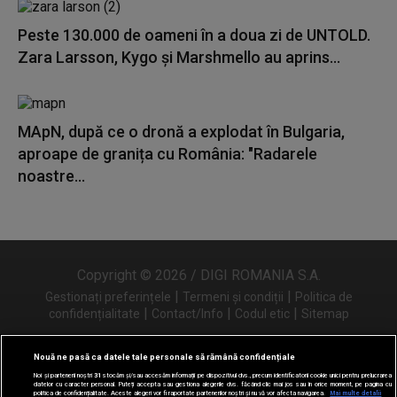
Peste 130.000 de oameni în a doua zi de UNTOLD.
Zara Larsson, Kygo și Marshmello au aprins...
MApN, după ce o dronă a explodat în Bulgaria,
aproape de granița cu România: "Radarele
noastre...
Copyright © 2026 / DIGI ROMANIA S.A.
|
|
Gestionați preferințele
Termeni și condiții
Politica de
|
|
|
confidențialitate
Contact/Info
Codul etic
Sitemap
Nouă ne pasă ca datele tale personale să rămână confidențiale
Noi și partenerii noștri
31
stocăm și/sau accesăm informații pe dispozitivul dvs., precum identificatorii cookie unici pentru prelucrarea
Urmărește-ne și pe
datelor cu caracter personal. Puteți accepta sau gestiona alegerile dvs. făcând clic mai jos sau în orice moment, pe pagina cu
politica de confidențialitate. Aceste alegeri vor fi raportate partenerilor noștri și nu vă vor afecta navigarea.
Mai multe detalii