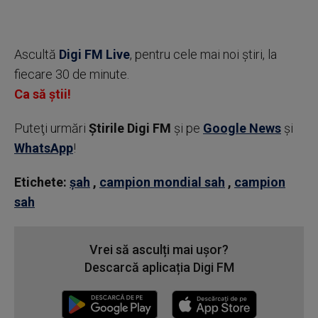
Ascultă
Digi FM Live
, pentru cele mai noi știri, la
fiecare 30 de minute.
Ca să știi!
Puteţi urmări
Știrile Digi FM
şi pe
Google News
şi
WhatsApp
!
Etichete:
șah
,
campion mondial sah
,
campion
sah
Vrei să asculți mai ușor?
Descarcă aplicația Digi FM