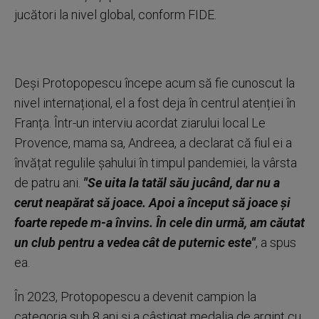
jucători la nivel global, conform FIDE.
Deși Protopopescu începe acum să fie cunoscut la
nivel internațional, el a fost deja în centrul atenției în
Franța. Într-un interviu acordat ziarului local Le
Provence, mama sa, Andreea, a declarat că fiul ei a
învățat regulile șahului în timpul pandemiei, la vârsta
de patru ani.
"Se uita la tatăl său jucând, dar nu a
cerut neapărat să joace. Apoi a început să joace și
foarte repede m-a învins. În cele din urmă, am căutat
un club pentru a vedea cât de puternic este"
, a spus
ea.
În 2023, Protopopescu a devenit campion la
categoria sub 8 ani și a câștigat medalia de argint cu