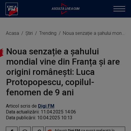
Acasa
Știri
Trending
Noua senzație a șahului mondial vine din Franța și are origini românești: Luca Protopopescu, copilul-fenomen de 9 ani
Noua senzație a șahului
mondial vine din Franța și are
origini românești: Luca
Protopopescu, copilul-
fenomen de 9 ani
Articol scris de
Digi FM
Data actualizării:
11.04.2025 14:06
Data publicării:
10.04.2025 10:13
Adaugă
Digi FM
ca sursă preferată în