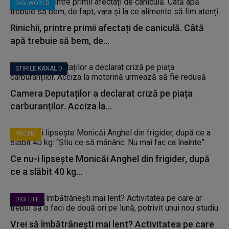
DIGI WORLD
Rinichii, printre primii afectați de caniculă. Câtă
apă trebuie să bem, de...
STIRILE KANAL D
Camera Deputaților a declarat criză pe piața
carburanților. Acciza la...
PROFM
Ce nu-i lipsește Monicăi Anghel din frigider, după
ce a slăbit 40 kg...
DIGI LIFE
Vrei să îmbătrânești mai lent? Activitatea pe care