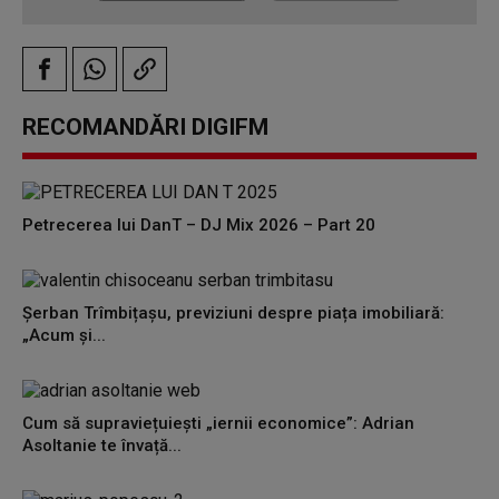
RECOMANDĂRI DIGIFM
Petrecerea lui DanT – DJ Mix 2026 – Part 20
Șerban Trîmbițașu, previziuni despre piața imobiliară:
„Acum și...
Cum să supraviețuiești „iernii economice”: Adrian
Asoltanie te învață...