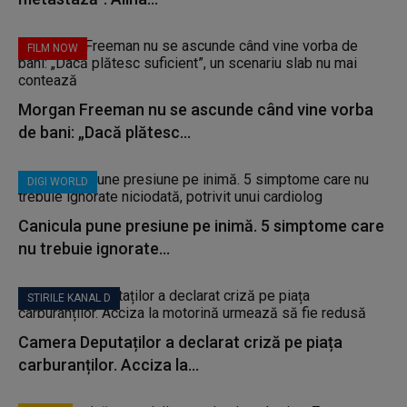
FILM NOW
Morgan Freeman nu se ascunde când vine vorba
de bani: „Dacă plătesc...
DIGI WORLD
Canicula pune presiune pe inimă. 5 simptome care
nu trebuie ignorate...
STIRILE KANAL D
Camera Deputaților a declarat criză pe piața
carburanților. Acciza la...