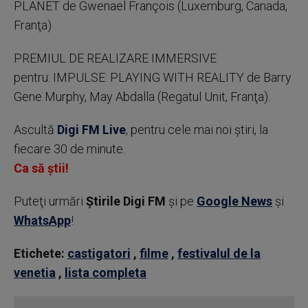
PLANET de Gwenael François (Luxemburg, Canada,
Franţa)
PREMIUL DE REALIZARE IMMERSIVE
pentru: IMPULSE: PLAYING WITH REALITY de Barry
Gene Murphy, May Abdalla (Regatul Unit, Franţa).
Ascultă
Digi FM Live
, pentru cele mai noi știri, la
fiecare 30 de minute.
Ca să știi!
Puteţi urmări
Știrile Digi FM
şi pe
Google News
şi
WhatsApp
!
Etichete:
castigatori
,
filme
,
festivalul de la
venetia
,
lista completa