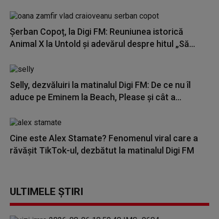
Șerban Copoț, la Digi FM: Reuniunea istorică
Animal X la Untold și adevărul despre hitul „Să...
Selly, dezvăluiri la matinalul Digi FM: De ce nu îl
aduce pe Eminem la Beach, Please și cât a...
Cine este Alex Stamate? Fenomenul viral care a
răvășit TikTok-ul, dezbătut la matinalul Digi FM
ULTIMELE ȘTIRI