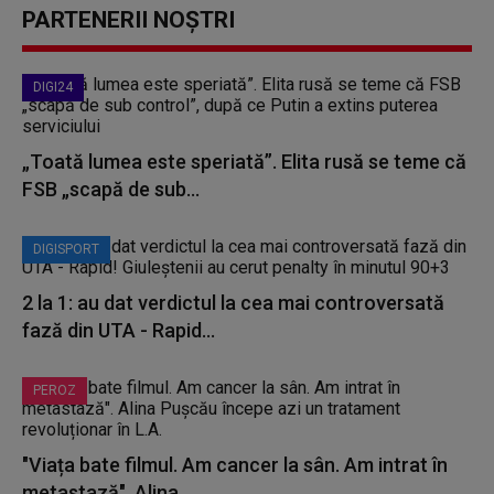
PARTENERII NOȘTRI
DIGI24
„Toată lumea este speriată”. Elita rusă se teme că
FSB „scapă de sub...
DIGISPORT
2 la 1: au dat verdictul la cea mai controversată
fază din UTA - Rapid...
PEROZ
"Viața bate filmul. Am cancer la sân. Am intrat în
metastază". Alina...