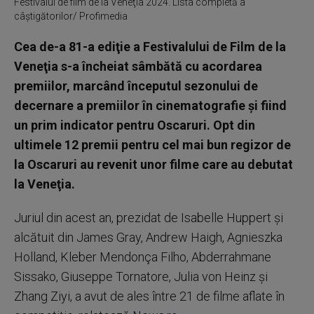
Festivalul de film de la Veneţia 2024. Lista completă a
câştigătorilor/ Profimedia
Cea de-a 81-a ediţie a Festivalului de Film de la
Veneţia s-a încheiat sâmbătă cu acordarea
premiilor, marcând începutul sezonului de
decernare a premiilor în cinematografie şi fiind
un prim indicator pentru Oscaruri. Opt din
ultimele 12 premii pentru cel mai bun regizor de
la Oscaruri au revenit unor filme care au debutat
la Veneţia.
Juriul din acest an, prezidat de Isabelle Huppert şi
alcătuit din James Gray, Andrew Haigh, Agnieszka
Holland, Kleber Mendonça Filho, Abderrahmane
Sissako, Giuseppe Tornatore, Julia von Heinz şi
Zhang Ziyi, a avut de ales între 21 de filme aflate în