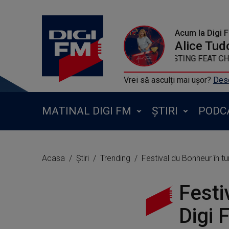
Acum la Digi 
Alice Tud
STING FEAT CHEB 
Vrei să asculți mai ușor?
Desc
MATINAL DIGI FM
ȘTIRI
PODC
Acasa
Știri
Trending
Festival du Bonheur în tu
Festi
Digi 