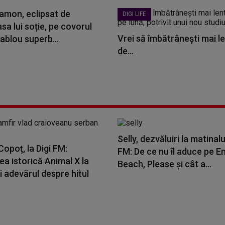
amon, eclipsat de
DIGI LIFE
a lui soție, pe covorul
Vrei să îmbătrânești mai le
ablou superb...
de...
Selly, dezvăluiri la matinalu
opoț, la Digi FM:
FM: De ce nu îl aduce pe E
a istorică Animal X la
Beach, Please și cât a...
i adevărul despre hitul