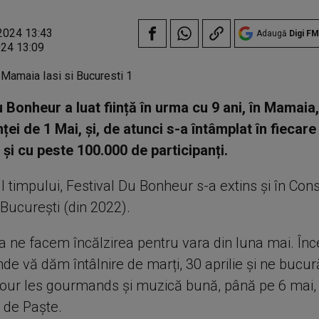
2024 13:43
Adaugă
Digi FM
024 13:09
u Bonheur a luat ființă în urma cu 9 ani, în Mamaia
ței de 1 Mai, și, de atunci s-a întâmplat în fiecar
r și cu peste 100.000 de participanți.
 timpului, Festival Du Bonheur s-a extins și în Cons
 București (din 2022).
a ne facem încălzirea pentru vara din luna mai. În
e vă dăm întâlnire de marți, 30 aprilie și ne bucu
ur les gourmands și muzică bună, până pe 6 mai,
 de Paște.