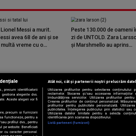
i Lionel Messi a murit.
Peste 130.000 de oameni î
ssi avea 68 de ani și se
zi de UNTOLD. Zara Larss
 multă vreme cu o...
și Marshmello au aprins...
dențiale
Atât noi, cât și partenerii noștri prelucrăm date
Copyright © 2026 / DIGI ROMANIA S.A.
, precum identificatorii
Utilizarea profilurilor pentru selectarea conținutului
|
|
|
|
țele
Termeni și condiții
Politica de confidențialitate
Contact/Info
C
reclamelor. Stocarea și/sau accesarea informațiilor 
 gestiona alegerile dvs.
îmbunătățirea serviciilor. Utilizarea profilurilor pentru
te. Aceste alegeri vor fi
Crearea profilurilor de conținut personalizat. Măsurar
profilurilor pentru publicitate personalizată. Utiliza
publicitatea. Înțelegerea publicului prin statistici sau 
ere, precum si furnizorii
Utilizarea datelor limitate pentru a selecta conțin
Urmărește-ne și pe
identificarea prin scanarea dispozitivului.
 sa functioneze, pentru a
/sau profilul dvs., pentru
Listă parteneri (furnizori)
ul pe website. Beneficiati
or cu caracter personal.