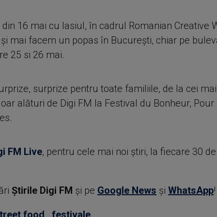
din 16 mai cu Iasiul, în cadrul Romanian Creative 
 și mai facem un popas în București, chiar pe bulev
tre 25 si 26 mai.
urprize, surprize pentru toate familiile, de la cei mai 
oar alături de Digi FM la Festival du Bonheur, Pour 
es.
gi FM Live
, pentru cele mai noi știri, la fiecare 30 d
ări
Știrile Digi FM
şi pe
Google News
şi
WhatsApp
!
treet food
,
festivale