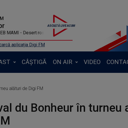
FM
or
MAMI - Desert rose
arcă aplicația Digi FM
AST
CÂȘTIGĂ
ON AIR
VIDEO
CONTA
rneu alături de Digi FM
val du Bonheur în turneu a
FM