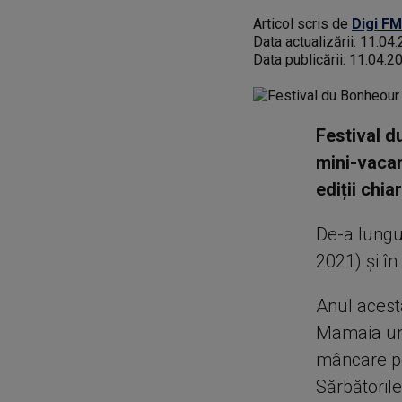
Articol scris de
Digi FM
Data actualizării:
11.04.
Data publicării:
11.04.2
Festival d
mini-vacan
ediții chia
De-a lungul
2021) și în
Anul acest
Mamaia und
mâncare po
Sărbătorile