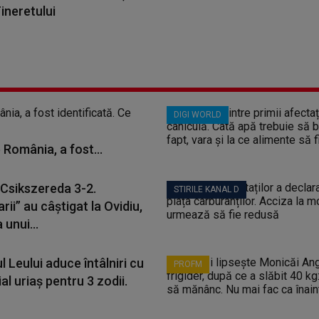
ineretului
DIGI WORLD
 România, a fost...
 Csikszereda 3-2.
STIRILE KANAL D
rii” au câștigat la Ovidiu,
 unui...
l Leului aduce întâlniri cu
PROFM
al uriaș pentru 3 zodii.