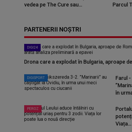
vedea pe The Cure sau...
Parcul T
PARTENERII NOȘTRI
DIGI24
Drona care a explodat în Bulgaria, aproape de
Farul -
DIGISPORT
”Marina
în urma
Portalu
PEROZ
potenți
Viața...