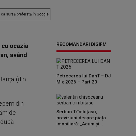
ca sursă preferată în Google
RECOMANDĂRI DIGIFM
, cu ocazia
e an, având
Petrecerea lui DanT – DJ
tanța (din
Mix 2026 – Part 20
cepem din
răm de
Șerban Trîmbițașu,
previziuni despre piața
 după
imobiliară: „Acum și...