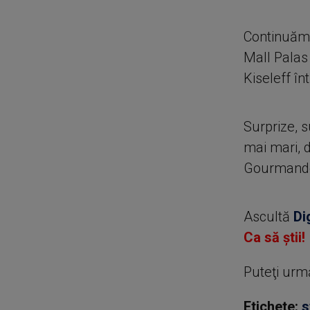
Continuăm 
Mall Palas
Kiseleff în
Surprize, s
mai mari, d
Gourmand
Ascultă
Di
Ca să știi!
Puteţi urm
Etichete:
s