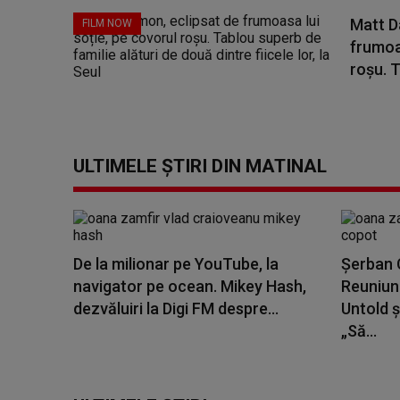
Matt D
FILM NOW
frumoas
roșu. T
ULTIMELE ȘTIRI DIN MATINAL
De la milionar pe YouTube, la
Șerban C
navigator pe ocean. Mikey Hash,
Reuniune
dezvăluiri la Digi FM despre...
Untold ș
„Să...