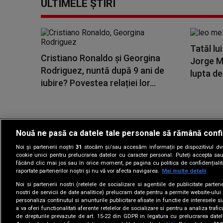
ULTIMELE ȘTIRI
Tatăl lu
Cristiano Ronaldo și Georgina
Jorge Me
Rodriguez, nuntă după 9 ani de
lupta de
iubire? Povestea relației lor...
Nouă ne pasă ca datele tale personale să rămână confi
Noi și partenerii noștri
31
stocăm și/sau accesăm informații pe dispozitivul dvs.
Gestionați preferin
cookie unici pentru prelucrarea datelor cu caracter personal. Puteți accepta sau
făcând clic mai jos sau în orice moment, pe pagina cu politica de confidențialita
raportate partenerilor noștri și nu vă vor afecta navigarea.
Mai multe detalii
Noi si partenerii nostri (retelele de socializare si agentiile de publicitate parten
nostri de servicii de date analitice) prelucram date pentru a permite website-ului
personaliza continutul si anunturile publicitare afisate in functie de interesele si
a va oferi functionalitati aferente retelelor de socializare si pentru a analiza trafic
de drepturile prevazute de art. 15-22 din GDPR in legatura cu prelucrarea datel