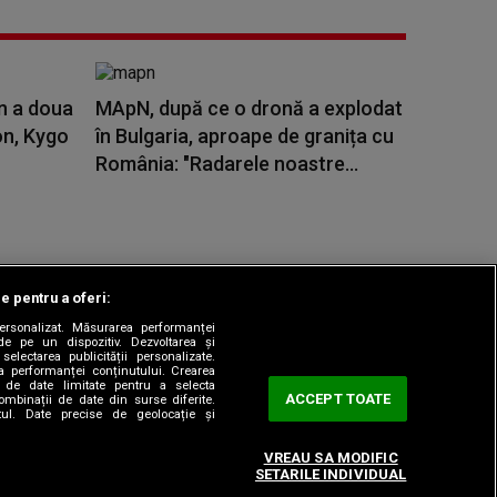
n a doua
MApN, după ce o dronă a explodat
on, Kygo
în Bulgaria, aproape de granița cu
România: "Radarele noastre...
le pentru a oferi:
 personalizat. Măsurarea performanței
|
odul etic
Sitemap
de pe un dispozitiv. Dezvoltarea și
 selectarea publicității personalizate.
ea performanței conținutului. Crearea
rea de date limitate pentru a selecta
ACCEPT TOATE
combinații de date din surse diferite.
utul. Date precise de geolocație și
VREAU SA MODIFIC
SETARILE INDIVIDUAL