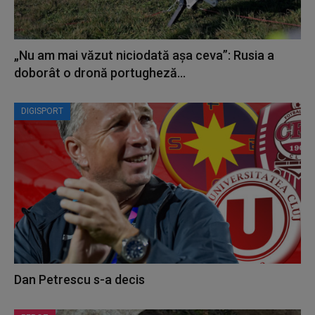
„Nu am mai văzut niciodată așa ceva”: Rusia a
doborât o dronă portugheză...
DIGISPORT
Dan Petrescu s-a decis