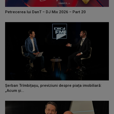
Petrecerea lui DanT – DJ Mix 2026 – Part 20
Șerban Trîmbițașu, previziuni despre piața imobiliară:
„Acum și...