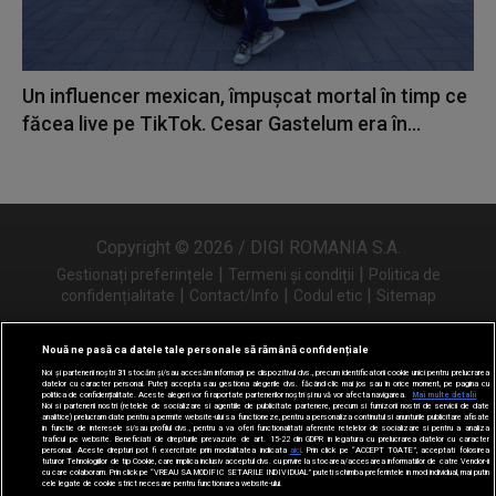
Un influencer mexican, împușcat mortal în timp ce
făcea live pe TikTok. Cesar Gastelum era în...
Copyright © 2026 / DIGI ROMANIA S.A.
|
|
Gestionați preferințele
Termeni și condiții
Politica de
|
|
|
confidențialitate
Contact/Info
Codul etic
Sitemap
Nouă ne pasă ca datele tale personale să rămână confidențiale
Noi și partenerii noștri
31
stocăm și/sau accesăm informații pe dispozitivul dvs., precum identificatorii cookie unici pentru prelucrarea
Urmărește-ne și pe
datelor cu caracter personal. Puteți accepta sau gestiona alegerile dvs. făcând clic mai jos sau în orice moment, pe pagina cu
politica de confidențialitate. Aceste alegeri vor fi raportate partenerilor noștri și nu vă vor afecta navigarea.
Mai multe detalii
Noi si partenerii nostri (retelele de socializare si agentiile de publicitate partenere, precum si furnizorii nostri de servicii de date
analitice) prelucram date pentru a permite website-ului sa functioneze, pentru a personaliza continutul si anunturile publicitare afisate
in functie de interesele si/sau profilul dvs., pentru a va oferi functionalitati aferente retelelor de socializare si pentru a analiza
traficul pe website. Beneficiati de drepturile prevazute de art. 15-22 din GDPR in legatura cu prelucrarea datelor cu caracter
personal. Aceste drepturi pot fi exercitate prin modalitatea indicata
aici
. Prin click pe “ACCEPT TOATE”, acceptati folosirea
tuturor Tehnologiilor de tip Cookie, care implica inclusiv acceptul dvs. cu privire la stocarea/accesarea informatiilor de catre Vendor-ii
cu care colaboram. Prin click pe “VREAU SA MODIFIC SETARILE INDIVIDUAL” puteti schimba preferintele in mod individual, mai putin
cele legate de cookie strict necesare pentru functionarea website-ului.