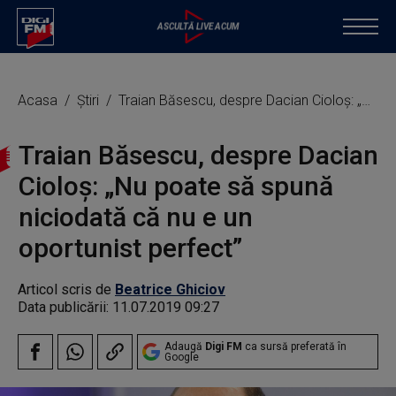
Acasa
Știri
Traian Băsescu, despre Dacian Cioloș: „Nu poate să spună niciodată că nu e un oportunist perfect”
Traian Băsescu, despre Dacian
Cioloș: „Nu poate să spună
niciodată că nu e un
oportunist perfect”
Articol scris de
Beatrice Ghiciov
Data publicării:
11.07.2019 09:27
Adaugă
Digi FM
ca sursă preferată în
Google