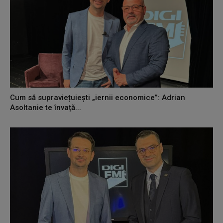
Cum să supraviețuiești „iernii economice”: Adrian
Asoltanie te învață...