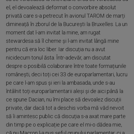
el, el devoalează deformat o convorbire absolut
privată care s-a petrecut în avionul TAROM de marți
dimineață în zborul de la București la Bruxelles. La un
moment dat l-am invitat la mine, am rugat
stewardesa să îl cheme și l-am invitat lângă mine
pentru că era loc liber. Iar discuția nu a avut
nicidecum tonul ăsta. Într-adevăr, am discutat
despre o posibilă colaborare între toate formațiunile
românești, deci toți cei 33 de europarlamentari, lucru
pe care l-am spus și ieri la ambasada, unde s-au
întâlnit toți europarlamentarii aleși și de aici până la
ce spune Dacian, nu îmi place să devoalez discuții
private, dar dacă tot a deschis vorba mă văd nevoit
să îi amintesc public că discuția s-a axat mare parte
din timp pe o explicație pe care el mi-o dădea mie,
că nu Macron l-a pus șeful grupului parlamentar, ci a