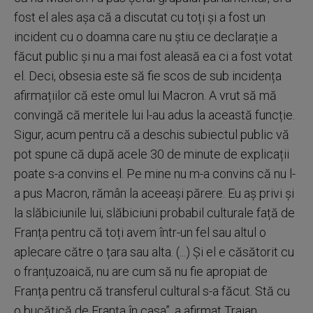
fost el ales așa că a discutat cu toți și a fost un
incident cu o doamna care nu știu ce declarație a
făcut public și nu a mai fost aleasă ea ci a fost votat
el. Deci, obsesia este să fie scos de sub incidența
afirmațiilor că este omul lui Macron. A vrut să mă
convingă că meritele lui l-au adus la această funcție.
Sigur, acum pentru că a deschis subiectul public vă
pot spune că după acele 30 de minute de explicații
poate s-a convins el. Pe mine nu m-a convins că nu l-
a pus Macron, rămân la aceeași părere. Eu aș privi și
la slăbiciunile lui, slăbiciuni probabil culturale față de
Franța pentru că toți avem într-un fel sau altul o
aplecare către o țara sau alta. (...) Și el e căsătorit cu
o franțuzoaică, nu are cum să nu fie apropiat de
Franța pentru că transferul cultural s-a făcut. Stă cu
o bucățică de Franța în casa”, a afirmat Traian