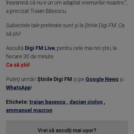
înseamnă că nu e un om adaptat vremurilor noastre.”,
a precizat Traian Băsescu.
Subiectele tale preferate sunt și la Știrile Digi FM. Ca
să știi!
Ascultă
Digi FM Live
, pentru cele mai noi știri, la
fiecare 30 de minute.
Ca să știi!
Puteţi urmări
Știrile Digi FM
şi pe
Google News
şi
WhatsApp
!
Etichete:
traian basescu
,
dacian ciolos
,
emmanuel macron
Vrei să asculți mai ușor?