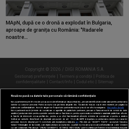
MApN, după ce o dronă a explodat în Bulgaria,
aproape de granița cu România: "Radarele
noastre...
Copyright © 2026 / DIGI ROMANIA S.A.
|
|
Gestionați preferințele
Termeni și condiții
Politica de
|
|
|
confidențialitate
Contact/Info
Codul etic
Sitemap
Nouă ne pasă ca datele tale personale să rămână confidențiale
Noi și partenerii noștri
31
stocăm și/sau accesăm informații pe dispozitivul dvs., precum identificatorii cookie unici pentru prelucrarea
Urmărește-ne și pe
datelor cu caracter personal. Puteți accepta sau gestiona alegerile dvs. făcând clic mai jos sau în orice moment, pe pagina cu
politica de confidențialitate. Aceste alegeri vor fi raportate partenerilor noștri și nu vă vor afecta navigarea.
Mai multe detalii
Noi si partenerii nostri (retelele de socializare si agentiile de publicitate partenere, precum si furnizorii nostri de servicii de date
analitice) prelucram date pentru a permite website-ului sa functioneze, pentru a personaliza continutul si anunturile publicitare afisate
in functie de interesele si/sau profilul dvs., pentru a va oferi functionalitati aferente retelelor de socializare si pentru a analiza
traficul pe website. Beneficiati de drepturile prevazute de art. 15-22 din GDPR in legatura cu prelucrarea datelor cu caracter
personal. Aceste drepturi pot fi exercitate prin modalitatea indicata
aici
. Prin click pe “ACCEPT TOATE”, acceptati folosirea
tuturor Tehnologiilor de tip Cookie, care implica inclusiv acceptul dvs. cu privire la stocarea/accesarea informatiilor de catre Vendor-ii
cu care colaboram. Prin click pe “VREAU SA MODIFIC SETARILE INDIVIDUAL” puteti schimba preferintele in mod individual, mai putin