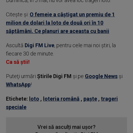
Duminică, în 5 mai, nu vor avea loc trageri loto.
Citește și:
O femeie a câştigat un premiu de 1
milion de dolari la loto de două ori în 10
săptămâni. Ce planuri are aceasta cu banii
Ascultă
Digi FM Live
, pentru cele mai noi știri, la
fiecare 30 de minute.
Ca să știi!
Puteţi urmări
Știrile Digi FM
şi pe
Google News
şi
WhatsApp
!
Etichete:
loto
,
loteria română
,
paște
,
trageri
speciale
Vrei să asculți mai ușor?