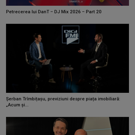
Petrecerea lui DanT – DJ Mix 2026 – Part 20
Șerban Trîmbițașu, previziuni despre piața imobiliară:
„Acum și...