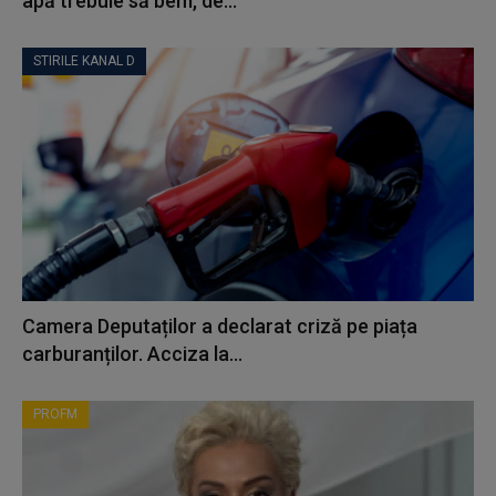
apă trebuie să bem, de...
STIRILE KANAL D
Camera Deputaților a declarat criză pe piața
carburanților. Acciza la...
PROFM