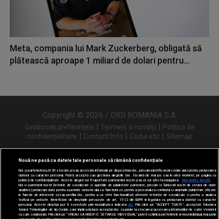
Meta, compania lui Mark Zuckerberg, obligată să
plătească aproape 1 miliard de dolari pentru...
Copyright © 2026 / DIGI ROMANIA S.A.
|
|
Gestionați preferințele
Termeni și condiții
Politica de
|
|
|
confidențialitate
Contact/Info
Codul etic
Sitemap
Nouă ne pasă ca datele tale personale să rămână confidențiale
Noi și partenerii noștri
31
stocăm și/sau accesăm informații pe dispozitivul dvs., precum identificatorii cookie unici pentru prelucrarea
Urmărește-ne și pe
datelor cu caracter personal. Puteți accepta sau gestiona alegerile dvs. făcând clic mai jos sau în orice moment, pe pagina cu
politica de confidențialitate. Aceste alegeri vor fi raportate partenerilor noștri și nu vă vor afecta navigarea.
Mai multe detalii
Noi si partenerii nostri (retelele de socializare si agentiile de publicitate partenere, precum si furnizorii nostri de servicii de date
analitice) prelucram date pentru a permite website-ului sa functioneze, pentru a personaliza continutul si anunturile publicitare afisate
in functie de interesele si/sau profilul dvs., pentru a va oferi functionalitati aferente retelelor de socializare si pentru a analiza
traficul pe website. Beneficiati de drepturile prevazute de art. 15-22 din GDPR in legatura cu prelucrarea datelor cu caracter
personal. Aceste drepturi pot fi exercitate prin modalitatea indicata
aici
. Prin click pe “ACCEPT TOATE”, acceptati folosirea
tuturor Tehnologiilor de tip Cookie, care implica inclusiv acceptul dvs. cu privire la stocarea/accesarea informatiilor de catre Vendor-ii
cu care colaboram. Prin click pe “VREAU SA MODIFIC SETARILE INDIVIDUAL” puteti schimba preferintele in mod individual, mai putin