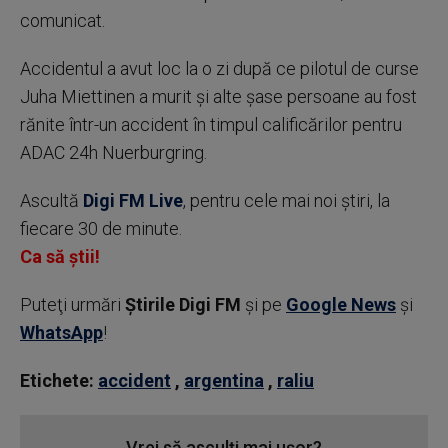
comunicat.
Accidentul a avut loc la o zi după ce pilotul de curse
Juha Miettinen a murit şi alte şase persoane au fost
rănite într-un accident în timpul calificărilor pentru
ADAC 24h Nuerburgring.
Ascultă
Digi FM Live
, pentru cele mai noi știri, la
fiecare 30 de minute.
Ca să știi!
Puteţi urmări
Știrile Digi FM
şi pe
Google News
şi
WhatsApp
!
Etichete:
accident
,
argentina
,
raliu
Vrei să asculți mai ușor?