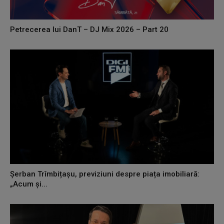
Petrecerea lui DanT – DJ Mix 2026 – Part 20
Șerban Trîmbițașu, previziuni despre piața imobiliară:
„Acum și...