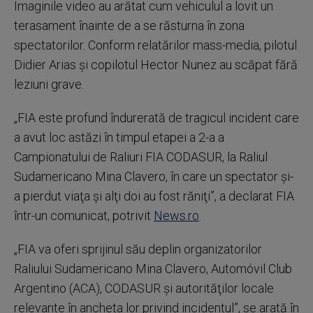
Imaginile video au arătat cum vehiculul a lovit un
terasament înainte de a se răsturna în zona
spectatorilor. Conform relatărilor mass-media, pilotul
Didier Arias şi copilotul Hector Nunez au scăpat fără
leziuni grave.
„FIA este profund îndurerată de tragicul incident care
a avut loc astăzi în timpul etapei a 2-a a
Campionatului de Raliuri FIA CODASUR, la Raliul
Sudamericano Mina Clavero, în care un spectator şi-
a pierdut viaţa şi alţi doi au fost răniţi”, a declarat FIA
într-un comunicat, potrivit
News.ro
.
„FIA va oferi sprijinul său deplin organizatorilor
Raliului Sudamericano Mina Clavero, Automóvil Club
Argentino (ACA), CODASUR şi autorităţilor locale
relevante în ancheta lor privind incidentul”, se arată în