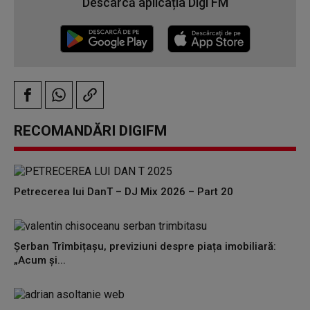
Descarcă aplicația Digi FM
RECOMANDĂRI DIGIFM
Petrecerea lui DanT – DJ Mix 2026 – Part 20
Șerban Trîmbițașu, previziuni despre piața imobiliară:
„Acum și...