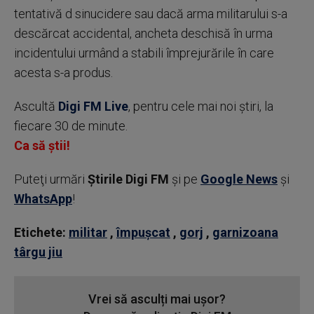
tentativă d sinucidere sau dacă arma militarului s-a
descărcat accidental, ancheta deschisă în urma
incidentului urmând a stabili împrejurările în care
acesta s-a produs.
Ascultă
Digi FM Live
, pentru cele mai noi știri, la
fiecare 30 de minute.
Ca să știi!
Puteţi urmări
Știrile Digi FM
şi pe
Google News
şi
WhatsApp
!
Etichete:
militar
,
împușcat
,
gorj
,
garnizoana
târgu jiu
Vrei să asculți mai ușor?