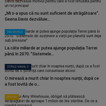
„Mi s-a spus că nu sunt suficient de atrăgătoare”.
Geena Davis dezvăluie...
DIGI WORLD
La câte miliarde ar putea ajunge populația Terrei
până în 2070. "Sistemele...
STIRILE KANAL D
O mireasă a murit chiar în noaptea nunții, după ce
a fost lovită de o...
PROFM