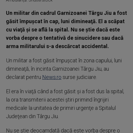
Ambulanță. Shutterstock
Un militar din cadrul Garnizoanei Târgu Jiu a fost
găsit împuşcat în cap, luni dimineaţă. El a scăpat
cu viaţă şi se află la spital. Nu se ştie dacă este
vorba despre o tentativă de sinucidere sau dacă
arma militarului s-a descărcat accidental.
Un militar a fost găsit împuşcat în zona capului, luni
dimineaţă, în incinta Garnizoanei Târgu Jiu, au
declarat pentru
News.ro
surse judiciare.
El era în viaţă când a fost găsit şi a fost dus la spital,
la ora transmiterii acestei ştiri primind îngrijiri
medicale la unitatea de primiri urgenţe a Spitalul
Judeţean din Târgu Jiu.
Nu se ştie deocamdată dacă este vorba despre o