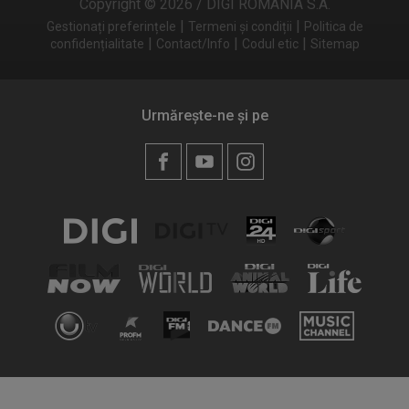
Copyright © 2026 / DIGI ROMANIA S.A.
|
|
Gestionați preferințele
Termeni și condiții
Politica de
|
|
|
confidențialitate
Contact/Info
Codul etic
Sitemap
Urmărește-ne și pe