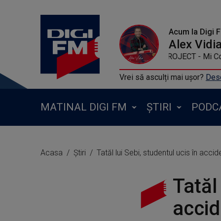
Acum la Digi 
Alex Vidi
29 FLY PROJECT - Mi Corazon (B
Vrei să asculți mai ușor?
Desc
MATINAL DIGI FM
ȘTIRI
PODC
Acasa
Știri
Tatăl lui Sebi, studentul ucis în acci
Tatăl
accid