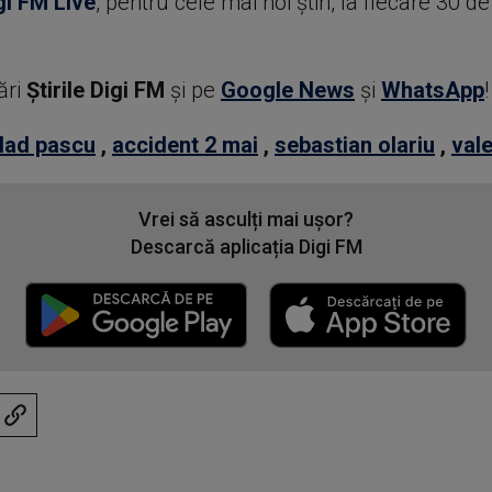
gi FM Live
, pentru cele mai noi știri, la fiecare 30 d
ări
Știrile Digi FM
şi pe
Google News
şi
WhatsApp
!
lad pascu
,
accident 2 mai
,
sebastian olariu
,
vale
Vrei să asculți mai ușor?
Descarcă aplicația Digi FM