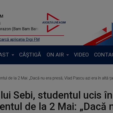
FM
a
am Bam Bam) Digi Fm
arcă aplicația Digi FM
AST
CÂȘTIGĂ
ON AIR
VIDEO
CONTA
dentul de la 2 Mai: „Dacă nu era presă, Vlad Pascu azi era în altă 
 lui Sebi, studentul ucis în
entul de la 2 Mai: „Dacă 