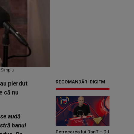
i Simplu
RECOMANDĂRI DIGIFM
-au pierdut
e că nu
 se audă
astră banul
Petrecerea lui DanT – DJ