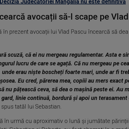
 Decizia Judecătoriei Mangalia nu este definitivă
cearcă avocații să-l scape pe Vla
 în prezent avocații lui Vlad Pascu încearcă să dea
ură scuză, că ei nu mergeau regulamentar. Asta e si
ngurul lucru de care se agață. Că nu mergeau pe cea
 unde erau niște boscheți foarte mari, unde ar fi tre
șosea. Eu cred, părerea mea, copiii au mers exact 
 să nu pățească ceva, să dea o mașină peste ei. Au 
gard, linie continuă, bordură și apoi un terasament
 spus tatăl lui Sebastian.
ă în urmă cu aproximativ o lună și jumătate părinții