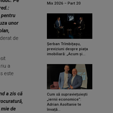
conduc. Pe
Mix 2026 – Part 20
red.:
 pentru
auza unor
olan,
oderat de
Șerban Trîmbițașu,
previziuni despre piața
imobiliară: „Acum și...
sit
riu a
es este
d a zis că
Cum să supraviețuiești
„iernii economice”:
rocuratură,
Adrian Asoltanie te
t mie de
învață...