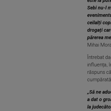
este la put
Sebi nu-l m
evenimentu
ceilalți co
drogați car
părerea me
Mihai Morar
Întrebat da
influența, 
răspuns că
cumpărată
„Să ne adu
a dat o gro
la judecăt