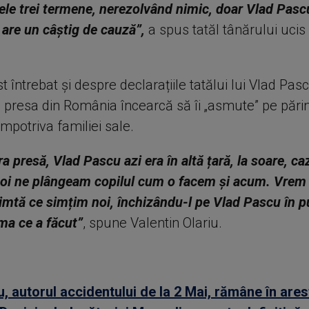
cele trei termene, nerezolvând nimic, doar Vlad Pasc
re un câștig de cauză”,
a spus tatăl tânărului ucis
st întrebat și despre declarațiile tatălui lui Vlad Pas
 presa din România încearcă să îi „asmute” pe părinț
împotriva familiei sale.
a presă, Vlad Pascu azi era în altă țară, la soare, ca
 noi ne plângeam copilul cum o facem și acum. Vrem 
imtă ce simțim noi, închizându-l pe Vlad Pascu în p
ma ce a făcut”
, spune Valentin Olariu.
, autorul accidentului de la 2 Mai, rămâne în ares