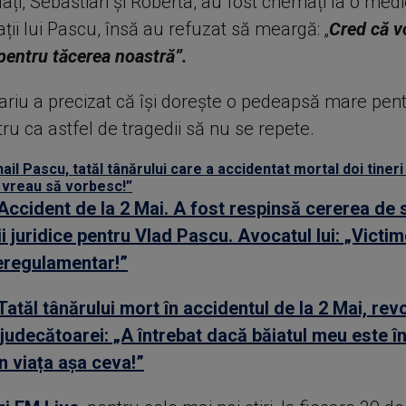
ați, Sebastian și Roberta, au fost chemați la o med
ții lui Pascu, însă au refuzat să meargă: „
Cred că v
pentru tăcerea noastră”.
lariu a precizat că își dorește o pedeapsă mare pen
u ca astfel de tragedii să nu se repete.
ail Pascu, tatăl tânărului care a accidentat mortal doi tineri
u vreau să vorbesc!”
Accident de la 2 Mai. A fost respinsă cererea de
ii juridice pentru Vlad Pascu. Avocatul lui: „Victim
eregulamentar!”
Tatăl tânărului mort în accidentul de la 2 Mai, rev
 judecătoarei: „A întrebat dacă băiatul meu este în
n viața așa ceva!”