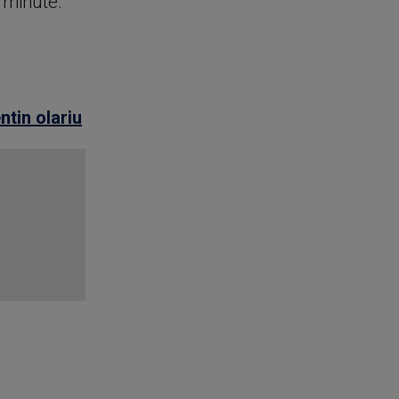
e minute.
ntin olariu