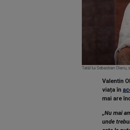
Tatăl lui Sebastian Olariu, 
Valentin Ol
viața în
ac
mai are în
„Nu mai am
unde trebui