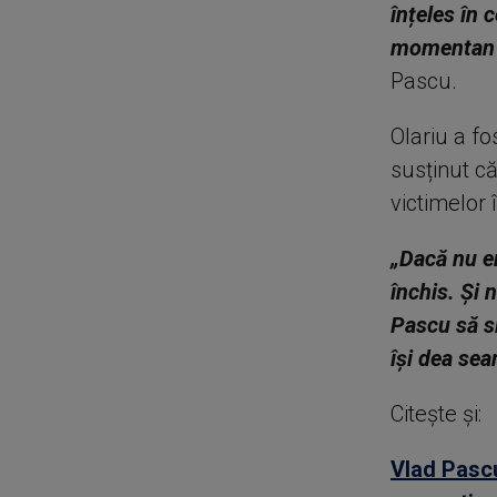
înțeles în 
momentan a
Pascu.
Olariu a fo
susținut că
victimelor 
„Dacă nu er
închis. Și
Pascu să s
își dea sea
Citește și:
Vlad Pascu