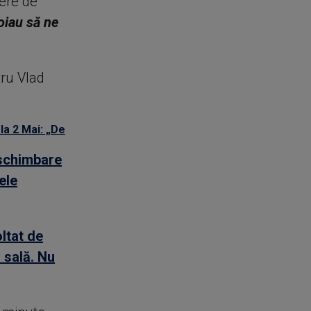
iere de
oiau să ne
tru Vlad
 la 2 Mai: „De
 schimbare
ele
oltat de
 sală. Nu