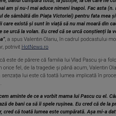
ere, banul cumpără totul, la justiție, la cei care ne 
ai am și nu-l mai aduce nimeni înapoi. Fac asta (n. 
l de sâmbătă din Piața Victoriei) pentru fata mea și
pii care există și sunt în viață să nu mai moară din c
e se urcă la volan. Eu cred că se urcă conștienți la v
a”
, a spus Valentin Olariu, în cadrul podcastului m
, potrivit
HotNews.ro
că este de părere că familia lui Vlad Pascu și-a folo
în orice fel, de la tragedie și până acum, Valentin Ola
 senzația lui este că toată lumea implicată în proc
.
cem aminte de ce a vorbit mama lui Pascu cu el. Cân
ază de bani ca să îi spele rușinea. Eu cred că de la p
or, cred că toată lumea este cumpărată. Așa mi-a da