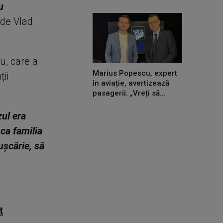
u
 de Vlad
cu, care a
Marius Popescu, expert
ii
în aviație, avertizează
pasagerii: „Vreți să...
zul era
ca familia
ușcărie, să
t