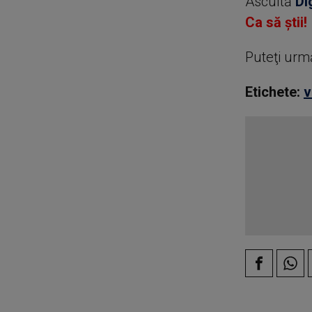
Ascultă
Di
Ca să știi!
Puteţi urm
Etichete:
v