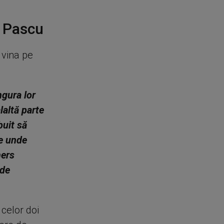
d Pascu
 vina pe
ngura lor
laltă parte
buit să
pe unde
mers
 de
 celor doi