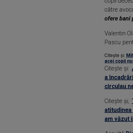
copii deced
către avoca
ofere bani 
Valentin O
Pascu pentr
Citește și:
Mih
acei copii n
Citește și:
a încadrăr
circulau n
Citește și;
atitudinea
am văzut î