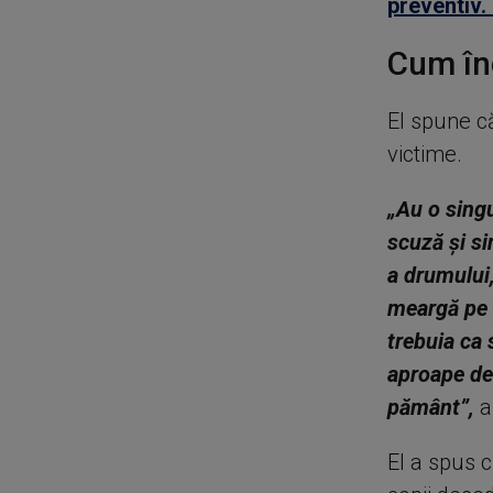
preventiv.
Cum în
El spune că
victime.
„Au o sing
scuză și si
a drumului,
meargă pe 
trebuia ca
aproape de 
pământ”,
a
El a spus c