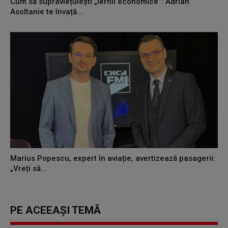
Cum să supraviețuiești „iernii economice”: Adrian
Asoltanie te învață...
Marius Popescu, expert în aviație, avertizează pasagerii:
„Vreți să...
PE ACEEAȘI TEMĂ