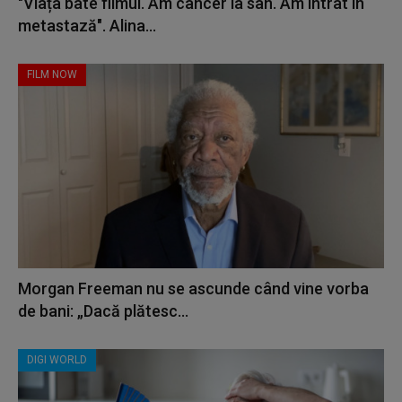
"Viața bate filmul. Am cancer la sân. Am intrat în
metastază". Alina...
FILM NOW
Morgan Freeman nu se ascunde când vine vorba
de bani: „Dacă plătesc...
DIGI WORLD