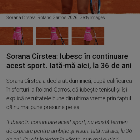
Sorana Cîrstea. Roland Garros 2026. Getty Images
Sorana Cîrstea: Iubesc în continuare
acest sport. Iată-mă aici, la 36 de ani
Sorana Cîrstea a declarat, duminică, după calificarea
în sferturi la Roland-Garros, că iubeşte tenisul şi îşi
explică rezultatele bune din ultima vreme prin faptul
că nu mai pune presiune pe ea.
"Iubesc în continuare acest sport, nu există termen
de expirare pentru ambiție și visuri. Iată-mă aici, la 36
de ani. Cu cât înaintez în vârstă, pun mai puţină