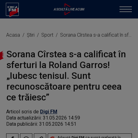
Acasa
Știri
Sport
Sorana Cîrstea s-a calificat în sferturi la Roland Garros! „Iubesc tenisul. Sunt recunoscătoare pentru ceea ce trăiesc”
Sorana Cîrstea s-a calificat în
sferturi la Roland Garros!
„Iubesc tenisul. Sunt
recunoscătoare pentru ceea
ce trăiesc”
Articol scris de
Digi FM
Data actualizării:
31.05.2026 14:59
Data publicării:
31.05.2026 14:51
Adaugă
Digi FM
ca sursă preferată în