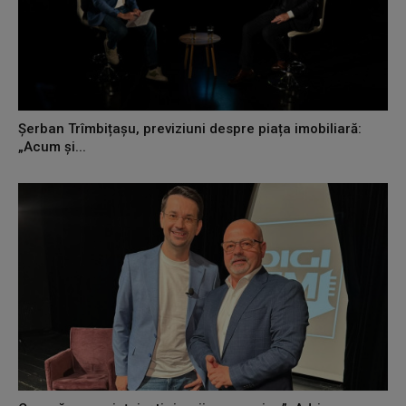
Șerban Trîmbițașu, previziuni despre piața imobiliară:
„Acum și...