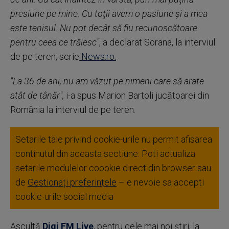
presiune pe mine. Cu toţii avem o pasiune şi a mea
este tenisul. Nu pot decât să fiu recunoscătoare
pentru ceea ce trăiesc"
, a declarat Sorana, la interviul
de pe teren, scrie
News.ro.
"La 36 de ani, nu am văzut pe nimeni care să arate
atât de tânăr",
i-a spus Marion Bartoli jucătoarei din
România la interviul de pe teren.
Setarile tale privind cookie-urile nu permit afisarea
continutul din aceasta sectiune. Poti actualiza
setarile modulelor coookie direct din browser sau
de
Gestionați preferințele
– e nevoie sa accepti
cookie-urile social media
Ascultă
Digi FM Live
, pentru cele mai noi știri, la