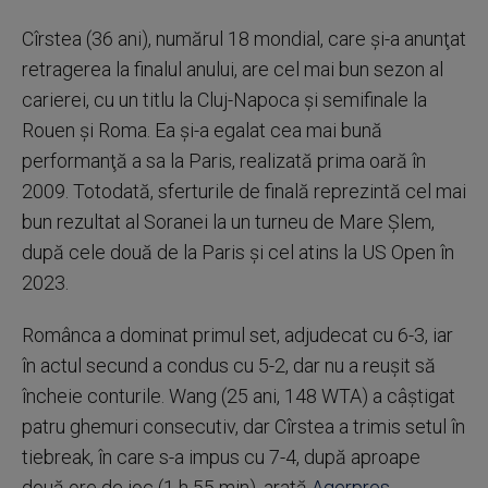
Cîrstea (36 ani), numărul 18 mondial, care şi-a anunţat
retragerea la finalul anului, are cel mai bun sezon al
carierei, cu un titlu la Cluj-Napoca şi semifinale la
Rouen şi Roma. Ea şi-a egalat cea mai bună
performanţă a sa la Paris, realizată prima oară în
2009. Totodată, sferturile de finală reprezintă cel mai
bun rezultat al Soranei la un turneu de Mare Şlem,
după cele două de la Paris şi cel atins la US Open în
2023.
Românca a dominat primul set, adjudecat cu 6-3, iar
în actul secund a condus cu 5-2, dar nu a reuşit să
încheie conturile. Wang (25 ani, 148 WTA) a câştigat
patru ghemuri consecutiv, dar Cîrstea a trimis setul în
tiebreak, în care s-a impus cu 7-4, după aproape
două ore de joc (1 h 55 min), arată
Agerpres.