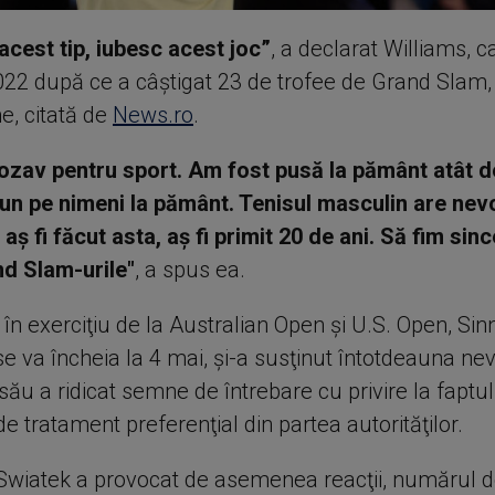
 acest tip, iubesc acest joc”
, a declarat Williams, c
2022 după ce a câştigat 23 de trofee de Grand Slam,
e, citată de
News.ro
.
rozav pentru sport. Am fost pusă la pământ atât d
un pe nimeni la pământ. Tenisul masculin are nevo
aş fi făcut asta, aş fi primit 20 de ani. Să fim sinc
nd Slam-urile"
, a spus ea.
n exerciţiu de la Australian Open şi U.S. Open, Sinn
 se va încheia la 4 mai, şi-a susţinut întotdeauna nev
său a ridicat semne de întrebare cu privire la faptu
de tratament preferenţial din partea autorităţilor.
 Swiatek a provocat de asemenea reacţii, numărul d