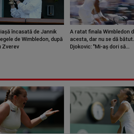
iașă încasată de Jannik
A ratat finala Wimbledon d
 regele de Wimbledon, după
acesta, dar nu se dă bătut
u Zverev
Djokovic: "Mi-aş dori să...