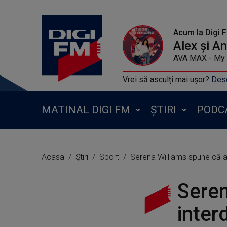
Acum la Digi 
Alex și A
AVA MAX - My 
Vrei să asculți mai ușor?
Desc
MATINAL DIGI FM
ȘTIRI
PODC
Acasa
Știri
Sport
Serena Williams spune că ar fi
Seren
interd