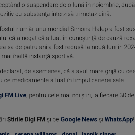
ceptând o suspendare de o lună în noiembrie, după 
ozitiv cu substanţa interzisă trimetazidină.
 fostul număr unu mondial Simona Halep a fost su
lui că a negat că a luat în cunoştinţă de cauză roxa
a sa de patru ani a fost redusă la nouă luni în 20
 mai înaltă instanţă sportivă.
 declarat, de asemenea, că a avut mare grijă cu ce
 ce medicamente a luat în timpul carierei sale.
gi FM Live
, pentru cele mai noi știri, la fiecare 30 d
ări
Știrile Digi FM
şi pe
Google News
şi
WhatsApp
!
enis
,
serena williams
,
dopaj
,
jannik sinner