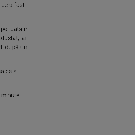
ce a fost
spendată în
dustat, iar
24, după un
ea ce a
e minute.