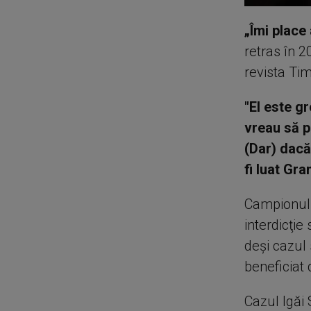
„Îmi place
retras în 
revista Tim
"El este g
vreau să p
(Dar) dacă 
fi luat Gra
Campionul î
interdicţie
deşi cazul 
beneficiat 
Cazul Igăi