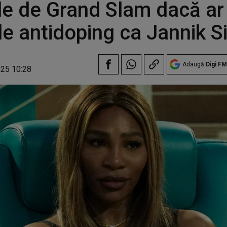
rile de Grand Slam dacă ar 
le antidoping ca Jannik S
Adaugă
Digi FM
025 10:28