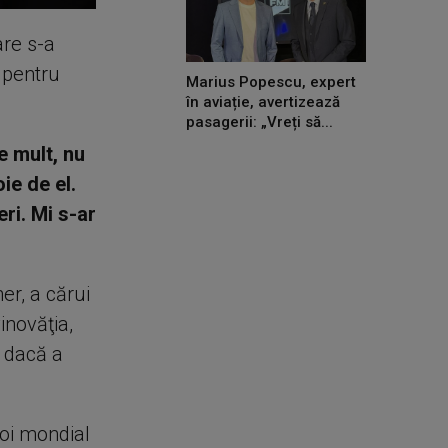
are s-a
 pentru
Marius Popescu, expert
în aviație, avertizează
pasagerii: „Vreți să...
e mult, nu
ie de el.
eri. Mi s-ar
er, a cărui
inovăţia,
l dacă a
oi mondial