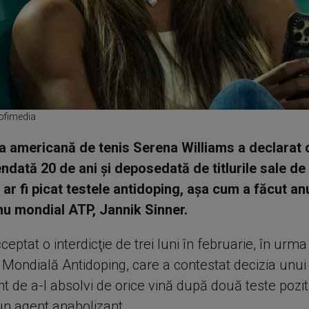
rofimedia
 americană de tenis Serena Williams a declarat c
ndată 20 de ani şi deposedată de titlurile sale d
ar fi picat testele antidoping, aşa cum a făcut anu
u mondial ATP, Jannik Sinner.
ceptat o interdicţie de trei luni în februarie, în urm
 Mondială Antidoping, care a contestat decizia unui 
t de a-l absolvi de orice vină după două teste pozit
un agent anabolizant.