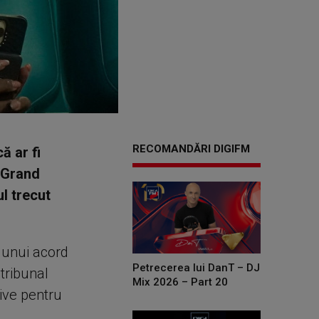
RECOMANDĂRI DIGIFM
ă ar fi
e Grand
l trecut
a unui acord
Petrecerea lui DanT – DJ
tribunal
Mix 2026 – Part 20
ive pentru