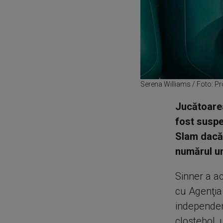
Serena Williams / Foto: P
Jucătoarea
fost suspe
Slam dacă 
numărul un
Sinner a ac
cu Agenţia
independen
clostebol, 