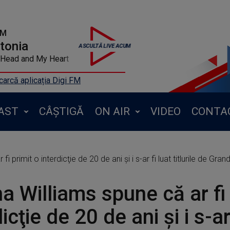
FM
ntonia
Head and My Heart
arcă aplicația Digi FM
AST
CÂȘTIGĂ
ON AIR
VIDEO
CONTA
 primit o interdicţie de 20 de ani și i s-ar fi luat titlurile de Grand 
a Williams spune că ar fi 
icţie de 20 de ani și i s-ar