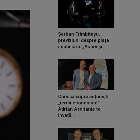
Șerban Trîmbițașu,
previziuni despre piața
imobiliară: „Acum și...
Cum să supraviețuiești
„iernii economice”:
Adrian Asoltanie te
învață...