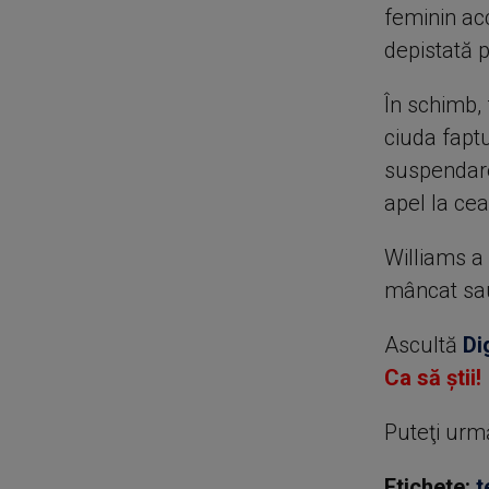
feminin ac
depistată p
În schimb,
ciuda faptu
suspendare
apel la cea
Williams a
mâncat sau
Ascultă
Di
Ca să știi!
Puteţi urm
Etichete:
t