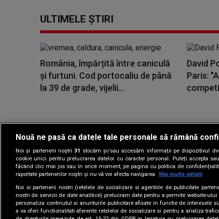
ULTIMELE ȘTIRI
România, împărțită între caniculă
David Po
și furtuni. Cod portocaliu de până
Paris: "A
la 39 de grade, vijelii...
competiţ
Nouă ne pasă ca datele tale personale să rămână confi
Noi și partenerii noștri
31
stocăm și/sau accesăm informații pe dispozitivul dvs.
Gestionați preferin
cookie unici pentru prelucrarea datelor cu caracter personal. Puteți accepta sau
făcând clic mai jos sau în orice moment, pe pagina cu politica de confidențialita
raportate partenerilor noștri și nu vă vor afecta navigarea.
Mai multe detalii
Noi si partenerii nostri (retelele de socializare si agentiile de publicitate parten
nostri de servicii de date analitice) prelucram date pentru a permite website-ului
personaliza continutul si anunturile publicitare afisate in functie de interesele si
a va oferi functionalitati aferente retelelor de socializare si pentru a analiza trafic
de drepturile prevazute de art. 15-22 din GDPR in legatura cu prelucrarea datel