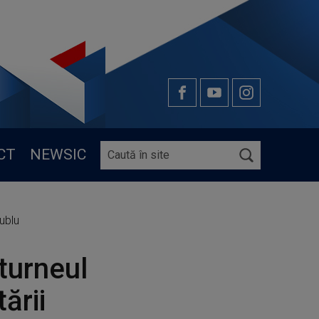
CT
NEWSIC
dublu
turneul
ării