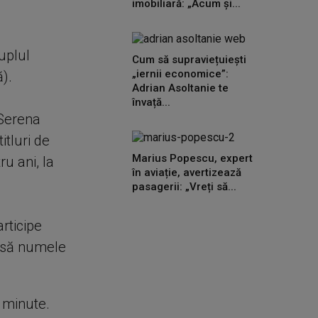
imobiliară: „Acum și...
uplul
Cum să supraviețuiești
„iernii economice”:
).
Adrian Asoltanie te
învață...
 Serena
tluri de
Marius Popescu, expert
u ani, la
în aviație, avertizează
pasagerii: „Vreți să...
rticipe
însă numele
e minute.