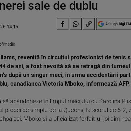
nerei sale de dublu
Adaugă
Digi FM
026 14:15
rofimedia
liams, revenită în circuitul profesionist de tenis
 44 de ani, a fost nevoită să se retragă din turne
n's după un singur meci, în urma accidentării par
blu, canadianca Victoria Mboko, informează AFP.
 să abandoneze în timpul meciului cu Karolina Pli
al probei de simplu de la Queens, la scorul de 6-2, 3
hoaicei, Mboko şi-a oficializat forfait-ul joi diminea