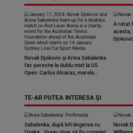
A ratat 
acesta, 
Djokovic
Novak Djokovic şi Arina Sabalenka
fac pereche la dublu mixt la US
Open. Carlos Alcaraz, marele...
TE-AR PUTEA INTERESA ȘI
Sabalenka, după înfrângerea cu
Novak D
Osaka: „Vreau doar să fiu complet
Williams