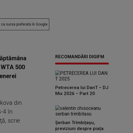
ca sursă preferată în Google
RECOMANDĂRI DIGIFM
 săptămâna
ul WTA 500
tenerei
Petrecerea lui DanT – DJ
Mix 2026 – Part 20
skova din
-4 în
ţă, scrie
Șerban Trîmbițașu,
previziuni despre piața