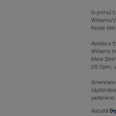
În primul 
Williams/V
Nicole Mel
Acesta a fo
Williams î
Mare Şlem 
US Open, un
Americanca
săptămâna v
partenerei
Ascultă
Di