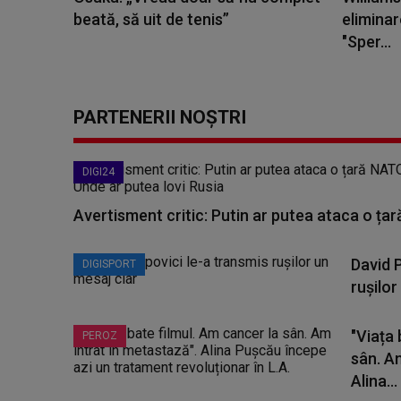
beată, să uit de tenis”
elimina
"Sper...
PARTENERII NOȘTRI
DIGI24
Avertisment critic: Putin ar putea ataca o țar
David 
DIGISPORT
rușilor
"Viața 
PEROZ
sân. A
Alina...