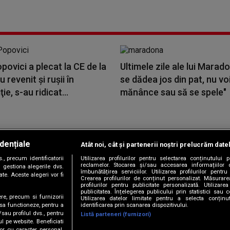
povici a plecat la CE de la
Ultimele zile ale lui Marad
u revenit şi ruşii în
se dădea jos din pat, nu vo
ie, s-au ridicat...
mănânce sau să se spele"
dențiale
Atât noi, cât și partenerii noștri prelucrăm date
Copyright © 2026 / DIGI ROMANIA S.A.
, precum identificatorii
Utilizarea profilurilor pentru selectarea conținutului
|
|
|
|
țele
Termeni și condiții
Politica de confidențialitate
Contact/Info
C
reclamelor. Stocarea și/sau accesarea informațiilor 
 gestiona alegerile dvs.
îmbunătățirea serviciilor. Utilizarea profilurilor pentru
te. Aceste alegeri vor fi
Crearea profilurilor de conținut personalizat. Măsurar
profilurilor pentru publicitate personalizată. Utiliza
publicitatea. Înțelegerea publicului prin statistici sau 
ere, precum si furnizorii
Utilizarea datelor limitate pentru a selecta conțin
Urmărește-ne și pe
identificarea prin scanarea dispozitivului.
 sa functioneze, pentru a
/sau profilul dvs., pentru
Listă parteneri (furnizori)
ul pe website. Beneficiati
or cu caracter personal.