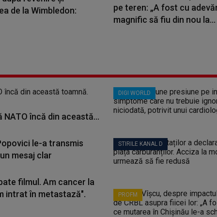
pe teren: „A fost cu adevă
rea de la Wimbledon:
magnific să fiu din nou la...
DIGI WORLD
ă NATO încă din această...
Popovici le-a transmis
STIRILE KANAL D
 un mesaj clar
bate filmul. Am cancer la
m intrat în metastază".
PROFM