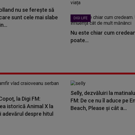
lland nu se ferește să
care sunt cele mai slabe
DIGI LIFE
n...
Nu este chiar cum credeam
poate...
Selly, dezvăluiri la matinalu
opoț, la Digi FM:
FM: De ce nu îl aduce pe E
a istorică Animal X la
Beach, Please și cât a...
i adevărul despre hitul