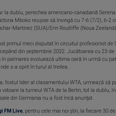
tur la dublu, perechea americano-canadiană Serena
ictoria Mboko reuşise să învingă cu 7-6 (7/2), 6-2 c
ichar-Martinez (SUA)/Erin Routliffe (Noua Zeelandă
st primul meci disputat în circuitul profesionist de
ncepând din septembrie 2022. Jucătoarea cu 23 de ti
în palmares evoluează ultima oară în urmă cu patr
de s-a oprit în turul al treilea.
, fostul lider al clasamentului WTA, urmează să pa
iitoare la turneul WTA de la Berlin, tot la dublu, 
 sale din Germania nu a fost încă anunţat.
gi FM Live
, pentru cele mai noi știri, la fiecare 30 d