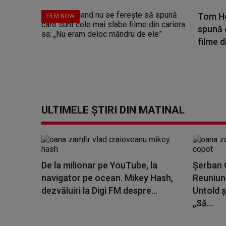
Tom Ho
FILM NOW
spună 
filme di
ULTIMELE ȘTIRI DIN MATINAL
De la milionar pe YouTube, la
Șerban C
navigator pe ocean. Mikey Hash,
Reuniune
dezvăluiri la Digi FM despre...
Untold ș
„Să...