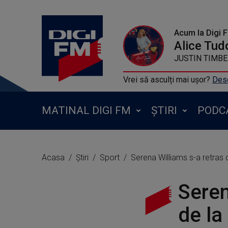
Acum la Digi 
Alice Tud
JUSTIN TIMBER
Vrei să asculți mai ușor?
Desc
MATINAL DIGI FM
ȘTIRI
PODC
Acasa
Știri
Sport
Serena Williams s-a retras d
Seren
de la