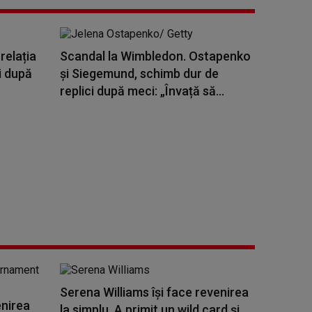
relația
Scandal la Wimbledon. Ostapenko
i după
și Siegemund, schimb dur de
replici după meci: „Învață să...
Serena Williams îşi face revenirea
enirea
la simplu. A primit un wild card și