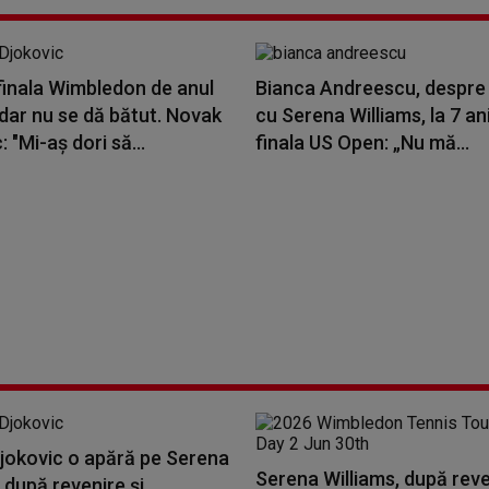
finala Wimbledon de anul
Bianca Andreescu, despre 
dar nu se dă bătut. Novak
cu Serena Williams, la 7 an
: "Mi-aş dori să...
finala US Open: „Nu mă...
jokovic o apără pe Serena
Serena Williams, după rev
 după revenire și