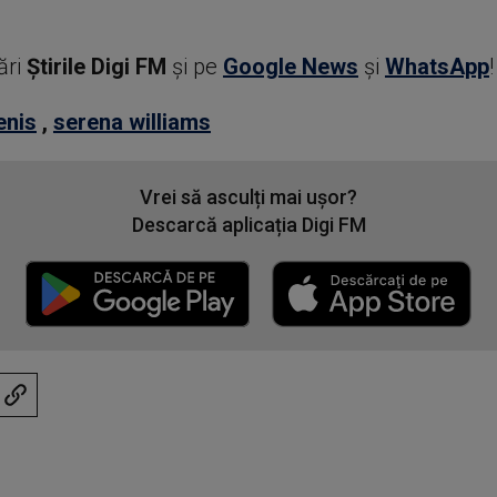
ări
Știrile Digi FM
şi pe
Google News
şi
WhatsApp
!
enis
,
serena williams
Vrei să asculți mai ușor?
Descarcă aplicația Digi FM