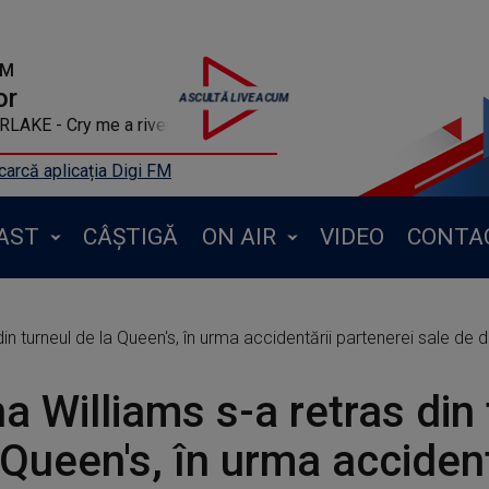
FM
or
LAKE - Cry me a river
arcă aplicația Digi FM
AST
CÂȘTIGĂ
ON AIR
VIDEO
CONTA
in turneul de la Queen's, în urma accidentării partenerei sale de 
a Williams s-a retras din 
 Queen's, în urma accident