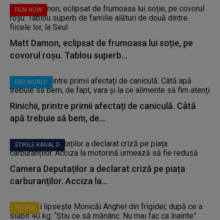
FILM NOW
Matt Damon, eclipsat de frumoasa lui soție, pe
covorul roșu. Tablou superb...
DIGI WORLD
Rinichii, printre primii afectați de caniculă. Câtă
apă trebuie să bem, de...
STIRILE KANAL D
Camera Deputaților a declarat criză pe piața
carburanților. Acciza la...
PROFM