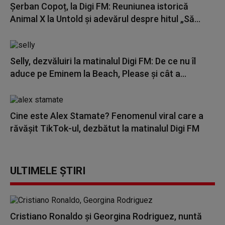
Șerban Copoț, la Digi FM: Reuniunea istorică
Animal X la Untold și adevărul despre hitul „Să...
Selly, dezvăluiri la matinalul Digi FM: De ce nu îl
aduce pe Eminem la Beach, Please și cât a...
Cine este Alex Stamate? Fenomenul viral care a
răvășit TikTok-ul, dezbătut la matinalul Digi FM
ULTIMELE ȘTIRI
Cristiano Ronaldo și Georgina Rodriguez, nuntă