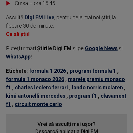
Cursa – ora 15:45
Ascultă
Digi FM Live
, pentru cele mai noi știri, la
fiecare 30 de minute.
Ca să știi!
Puteţi urmări
Știrile Digi FM
şi pe
Google News
şi
WhatsApp
!
Etichete:
formula 1 2026
,
program formula 1
,
formula 1 monaco 2026
,
marele premiu monaco
f1
,
charles leclerc ferrari
,
lando norris mclaren
,
kimi antonelli mercedes
,
program f1
,
clasament
f1
,
circuit monte carlo
Vrei să asculți mai ușor?
Descarcă aplicația Digi FM