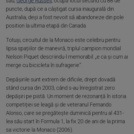
său,
George Russell
, ocupă locul secund cu 88 de
puncte, după ce a câștigat cursa inaugurală din
Australia, deși a fost nevoit să abandoneze din pole
position la ultima etapă din Canada.
Totuși, circuitul de la Monaco este celebru pentru
lipsa spațiilor de manevră, triplul campion mondial
Nelson Piquet descriindu-l memorabil: „e ca și cum ai
merge cu bicicleta în sufragerie”.
Depășirile sunt extrem de dificile, drept dovadă
stând cursa din 2003, când s-au înregistrat zero
depășiri pe pistă. Un moment de rezonanță în istoria
competiției se leagă și de veteranul Fernando
Alonso, care se pregătește duminică pentru al 431-
lea său start în Formula 1, la fix 20 de ani de la prima
sa victorie la Monaco (2006).