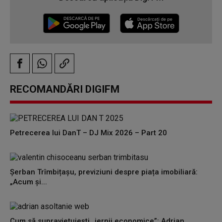
RECOMANDĂRI DIGIFM
Petrecerea lui DanT – DJ Mix 2026 – Part 20
Șerban Trîmbițașu, previziuni despre piața imobiliară:
„Acum și...
Cum să supraviețuiești „iernii economice”: Adrian