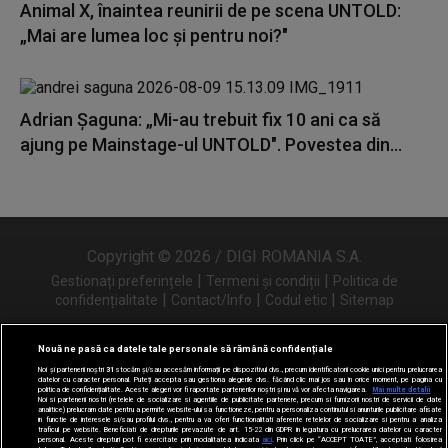
Animal X, înaintea reunirii de pe scena UNTOLD:
„Mai are lumea loc și pentru noi?"
Adrian Șaguna: „Mi-au trebuit fix 10 ani ca să
ajung pe Mainstage-ul UNTOLD". Povestea din...
Copyright © 2026 / DIGI ROMANIA S.A.
|
|
Gestionați preferințele
Termeni și condiții
Politica de
|
|
|
confidențialitate
Contact/Info
Codul etic
Sitemap
Nouă ne pasă ca datele tale personale să rămână confidențiale
Noi și partenerii noștri
31
stocăm și/sau accesăm informații pe dispozitivul dvs., precum identificatorii cookie unici pentru prelucrarea
Urmărește-ne și pe
datelor cu caracter personal. Puteți accepta sau gestiona alegerile dvs. făcând clic mai jos sau în orice moment, pe pagina cu
politica de confidențialitate. Aceste alegeri vor fi raportate partenerilor noștri și nu vă vor afecta navigarea.
Mai multe detalii
Noi si partenerii nostri (retelele de socializare si agentiile de publicitate partenere, precum si furnizorii nostri de servicii de date
analitice) prelucram date pentru a permite website-ului sa functioneze, pentru a personaliza continutul si anunturile publicitare afisate
in functie de interesele si/sau profilul dvs., pentru a va oferi functionalitati aferente retelelor de socializare si pentru a analiza
traficul pe website. Beneficiati de drepturile prevazute de art. 15-22 din GDPR in legatura cu prelucrarea datelor cu caracter
personal. Aceste drepturi pot fi exercitate prin modalitatea indicata
aici
. Prin click pe “ACCEPT TOATE”, acceptati folosirea