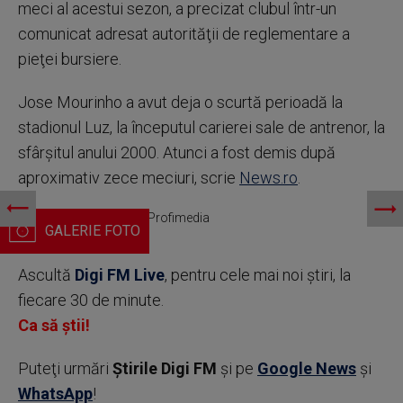
meci al acestui sezon, a precizat clubul într-un
comunicat adresat autorităţii de reglementare a
pieţei bursiere.
Jose Mourinho a avut deja o scurtă perioadă la
stadionul Luz, la începutul carierei sale de antrenor, la
sfârşitul anului 2000. Atunci a fost demis după
aproximativ zece meciuri, scrie
News.ro
.
Jose Mourinho / Foto: Profimedia
Ascultă
Digi FM Live
, pentru cele mai noi știri, la
fiecare 30 de minute.
Ca să știi!
Puteţi urmări
Știrile Digi FM
şi pe
Google News
şi
WhatsApp
!