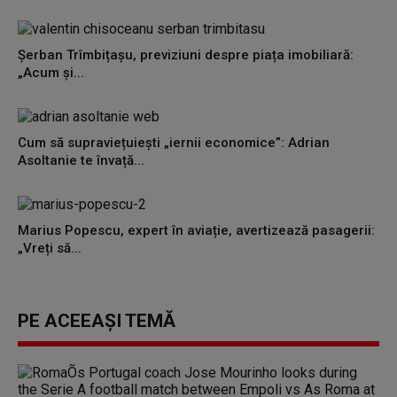
Șerban Trîmbițașu, previziuni despre piața imobiliară:
„Acum și...
Cum să supraviețuiești „iernii economice”: Adrian
Asoltanie te învață...
Marius Popescu, expert în aviație, avertizează pasagerii:
„Vreți să...
PE ACEEAȘI TEMĂ