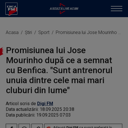
Acasa
Știri
Sport
Promisiunea lui Jose Mourinho după ce a semnat cu Benfica. "Sunt antrenorul unuia dintre cele mai mari cluburi din lume"
Promisiunea lui Jose
Mourinho după ce a semnat
cu Benfica. "Sunt antrenorul
unuia dintre cele mai mari
cluburi din lume"
Articol scris de
Digi FM
Data actualizării:
18.09.2025 20:38
Data publicării:
19.09.2025 07:03
Adaugă
Digi FM
ca sursă preferată în