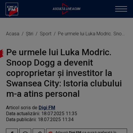
Acasa
Știri
Sport
Pe urmele lui Luka Modric. Snoop Dogg a devenit coproprietar și investitor la Swansea City: Istoria clubului m-a atins personal
Pe urmele lui Luka Modric.
Snoop Dogg a devenit
coproprietar și investitor la
Swansea City: Istoria clubului
m-a atins personal
Articol scris de
Digi FM
Data actualizării:
18.07.2025 11:35
Data publicării:
18.07.2025 11:34
Adaugă
Digi FM
ca sursă preferată în