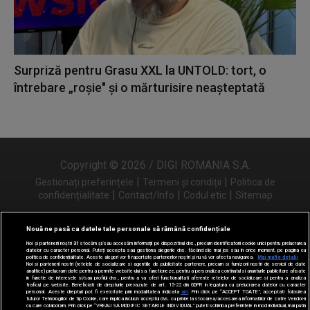
Surpriză pentru Grasu XXL la UNTOLD: tort, o
întrebare „roșie" și o mărturisire neașteptată
Copyright © 2026 / DIGI ROMANIA S.A.
|
|
Gestionați preferințele
Termeni și condiții
Politica de
|
|
|
confidențialitate
Contact/Info
Codul etic
Sitemap
Nouă ne pasă ca datele tale personale să rămână confidențiale
Noi și partenerii noștri
31
stocăm și/sau accesăm informații pe dispozitivul dvs., precum identificatorii cookie unici pentru prelucrarea
Urmărește-ne și pe
datelor cu caracter personal. Puteți accepta sau gestiona alegerile dvs. făcând clic mai jos sau în orice moment, pe pagina cu
politica de confidențialitate. Aceste alegeri vor fi raportate partenerilor noștri și nu vă vor afecta navigarea.
Mai multe detalii
Noi si partenerii nostri (retelele de socializare si agentiile de publicitate partenere, precum si furnizorii nostri de servicii de date
analitice) prelucram date pentru a permite website-ului sa functioneze, pentru a personaliza continutul si anunturile publicitare afisate
in functie de interesele si/sau profilul dvs., pentru a va oferi functionalitati aferente retelelor de socializare si pentru a analiza
traficul pe website. Beneficiati de drepturile prevazute de art. 15-22 din GDPR in legatura cu prelucrarea datelor cu caracter
personal. Aceste drepturi pot fi exercitate prin modalitatea indicata
aici
. Prin click pe “ACCEPT TOATE”, acceptati folosirea
tuturor Tehnologiilor de tip Cookie, care implica inclusiv acceptul dvs. cu privire la stocarea/accesarea informatiilor de catre Vendor-ii
cu care colaboram. Prin click pe “VREAU SA MODIFIC SETARILE INDIVIDUAL” puteti schimba preferintele in mod individual, mai putin