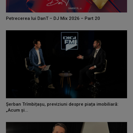
Petrecerea lui DanT – DJ Mix 2026 – Part 20
Șerban Trîmbițașu, previziuni despre piața imobiliară:
„Acum și...