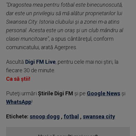
"Dragostea mea pentru fotbal este binecunoscută,
dar este un privilegiu să mă alătur proprietarilor lui
Swansea City. Istoria clubului şi a zonei m-a atins
personal. Acesta este un oraş şi un club mândru al
clasei muncitoare"
, a spus cântăreţul, conform
comunicatului, arată Agerpres.
Ascultă
Digi FM Live
, pentru cele mai noi știri, la
fiecare 30 de minute.
Ca să știi!
Puteţi urmări
Știrile Digi FM
şi pe
Google News
şi
WhatsApp
!
Etichete:
snoop dogg
,
fotbal
,
swansea city