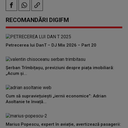
RECOMANDĂRI DIGIFM
Petrecerea lui DanT – DJ Mix 2026 – Part 20
Șerban Trîmbițașu, previziuni despre piața imobiliară:
„Acum și...
Cum să supraviețuiești „iernii economice”: Adrian
Asoltanie te învață...
Marius Popescu, expert în aviație, avertizează pasagerii: