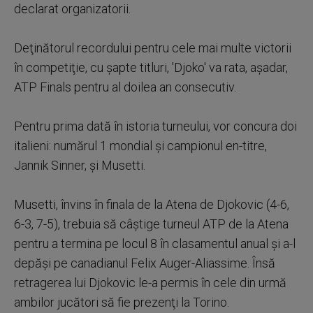
declarat organizatorii.
Deţinătorul recordului pentru cele mai multe victorii
în competiţie, cu şapte titluri, 'Djoko' va rata, aşadar,
ATP Finals pentru al doilea an consecutiv.
Pentru prima dată în istoria turneului, vor concura doi
italieni: numărul 1 mondial şi campionul en-titre,
Jannik Sinner, şi Musetti.
Musetti, învins în finala de la Atena de Djokovic (4-6,
6-3, 7-5), trebuia să câştige turneul ATP de la Atena
pentru a termina pe locul 8 în clasamentul anual şi a-l
depăşi pe canadianul Felix Auger-Aliassime. Însă
retragerea lui Djokovic le-a permis în cele din urmă
ambilor jucători să fie prezenţi la Torino.