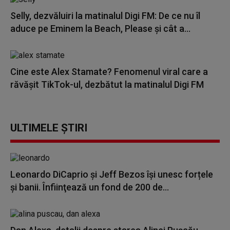
Selly, dezvăluiri la matinalul Digi FM: De ce nu îl
aduce pe Eminem la Beach, Please și cât a...
Cine este Alex Stamate? Fenomenul viral care a
răvășit TikTok-ul, dezbătut la matinalul Digi FM
ULTIMELE ȘTIRI
Leonardo DiCaprio şi Jeff Bezos își unesc forțele
și banii. Înfiinţează un fond de 200 de...