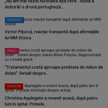
„Nu am mai văzut niciodată așa ceva”: Rusia a
doborât o dronă portugheză...
DIGISPORT
Victor Pițurcă, reacție tranșantă după afirmațiile
lui MM Stoica
PEROZ
"Tratamentul costă aproape jumătate de milion de
dolari". Detalii despre...
FILM NOW
Christina Applegate a revenit acasă, după patru
luni în spital. Primele...