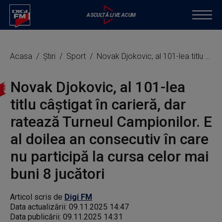
Acasa
Știri
Sport
Novak Djokovic, al 101-lea titlu câștigat în carieră, dar ratează Turneul Campionilor. E al doilea an consecutiv în care nu participă la cursa celor mai buni 8 jucători
Novak Djokovic, al 101-lea
titlu câștigat în carieră, dar
ratează Turneul Campionilor. E
al doilea an consecutiv în care
nu participă la cursa celor mai
buni 8 jucători
Articol scris de
Digi FM
Data actualizării:
09.11.2025 14:47
Data publicării:
09.11.2025 14:31