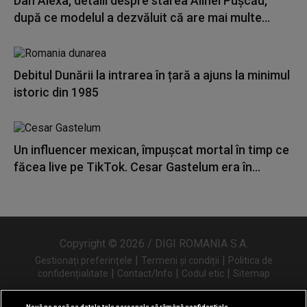
Dan Alexa, detalii despre starea Alinei Pușcău,
după ce modelul a dezvăluit că are mai multe...
Debitul Dunării la intrarea în țară a ajuns la minimul
istoric din 1985
Un influencer mexican, împușcat mortal în timp ce
făcea live pe TikTok. Cesar Gastelum era în...
Copyright © 2026 / DIGI ROMANIA S.A.
|
|
Gestionați preferințele
Termeni și condiții
Politica de
|
|
|
confidențialitate
Contact/Info
Codul etic
Sitemap
Nouă ne pasă ca datele tale personale să rămână confidențiale