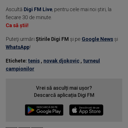
Ascultă
Digi FM Live
, pentru cele mai noi știri, la
fiecare 30 de minute.
Ca să știi!
Puteţi urmări
Știrile Digi FM
şi pe
Google News
şi
WhatsApp
!
Etichete:
tenis
,
novak djokovic
,
turneul
campionilor
Vrei să asculți mai ușor?
Descarcă aplicația Digi FM