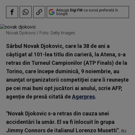
Adaugă
Digi FM
ca sursă preferată în
Google
Novak Djokovic / Foto: Getty Images
Sârbul Novak Djokovic, care la 38 de ani a
câştigat al 101-lea titlu din carieră, la Atena, s-a
retras din Turneul Campionilor (ATP Finals) de la
Torino, care începe duminică, 9 noiembrie, au
anunţat organizatorii competiţiei care îi reuneşte
pe cei mai buni opt jucători ai anului, scrie AFP,
agenție de presă citată de
Agerpres
.
"Novak Djokovic s-a retras din cauza unei
accidentări la umăr. El va fi înlocuit în grupa
Jimmy Connors de italianul Lorenzo Musetti"
, au