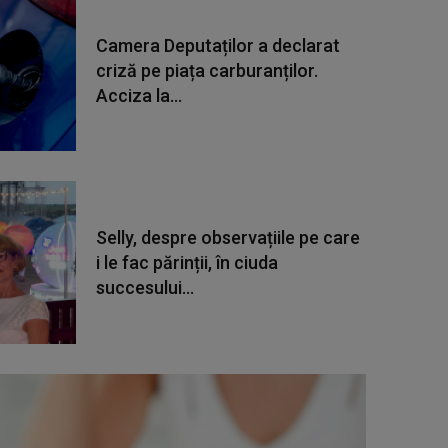
Camera Deputaților a declarat
criză pe piața carburanților.
Acciza la...
Selly, despre observațiile pe care
i le fac părinții, în ciuda
succesului...