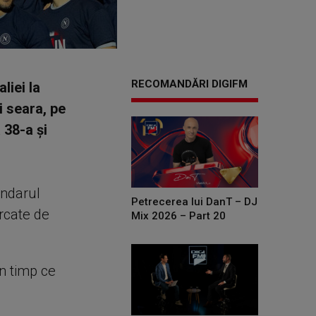
RECOMANDĂRI DIGIFM
liei la
i seara, pe
 38-a și
endarul
Petrecerea lui DanT – DJ
rcate de
Mix 2026 – Part 20
în timp ce