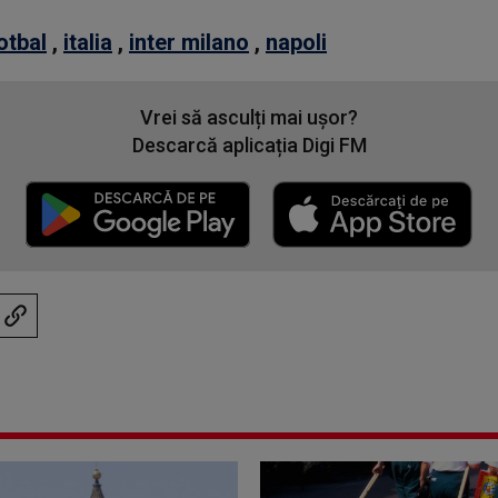
otbal
,
italia
,
inter milano
,
napoli
Vrei să asculți mai ușor?
Descarcă aplicația Digi FM