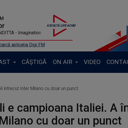
FM
or
AT KATY MENDITTA - Imagination
arcă aplicația Digi FM
AST
CÂȘTIGĂ
ON AIR
VIDEO
CONTA
 A întrecut Inter Milano cu doar un punct
i e campioana Italiei. A î
 Milano cu doar un punct