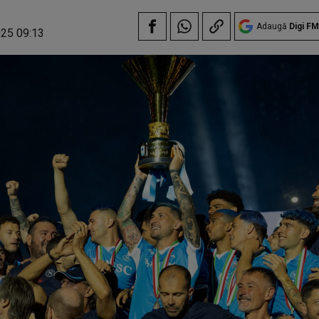
Adaugă
Digi FM
025 09:13