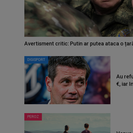
Avertisment critic: Putin ar putea ataca o țar
DIGISPORT
Au ref
€, iar 
PEROZ