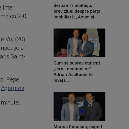
Șerban Trîmbițașu,
 Inter
previziuni despre piața
omo cu 2-0,
imobiliară: „Acum și...
e Vrij (20)
mpetiție a
aris Saint-
Cum să supraviețuiești
„iernii economice”:
Adrian Asoltanie te
iol Pepe
învață...
e
Agerpres
.
e minute.
Marius Popescu, expert