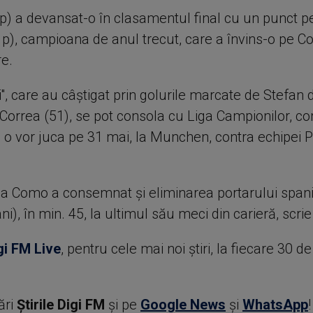
 p) a devansat-o în clasamentul final cu un punct pe
 p), campioana de anul trecut, care a învins-o pe C
re.
i'', care au câștigat prin golurile marcate de Stefan d
Correa (51), se pot consola cu Liga Campionilor, co
ă o vor juca pe 31 mai, la Munchen, contra echipei P
la Como a consemnat și eliminarea portarului span
ni), în min. 45, la ultimul său meci din carieră, scri
gi FM Live
, pentru cele mai noi știri, la fiecare 30 d
ări
Știrile Digi FM
şi pe
Google News
şi
WhatsApp
!