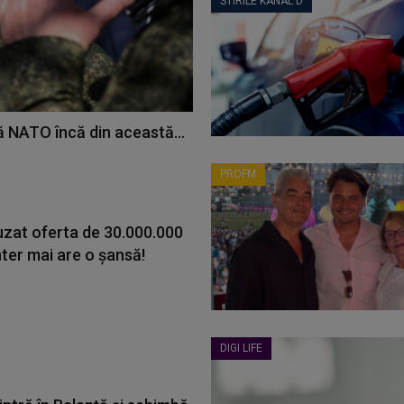
STIRILE KANAL D
ă NATO încă din această...
PROFM
uzat oferta de 30.000.000
Inter mai are o șansă!
DIGI LIFE