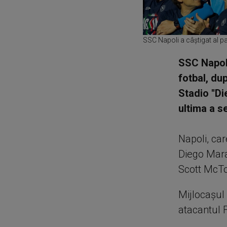
SSC Napoli a câștigat al pat
SSC Napoli 
fotbal, dup
Stadio ''D
ultima a s
Napoli, car
Diego Mara
Scott McTo
Mijlocașul 
atacantul 