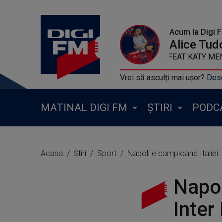
Acum la Digi 
Alice Tud
GORGON CITY FE
Vrei să asculți mai ușor?
Desc
MATINAL DIGI FM
ȘTIRI
PODC
Acasa
Știri
Sport
Napoli e campioana Italiei.
Napol
Inter