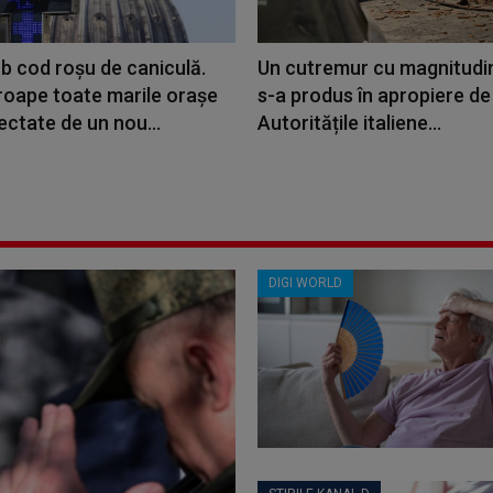
sub cod roşu de caniculă.
Un cutremur cu magnitudi
roape toate marile oraşe
s-a produs în apropiere de
fectate de un nou...
Autoritățile italiene...
DIGI WORLD