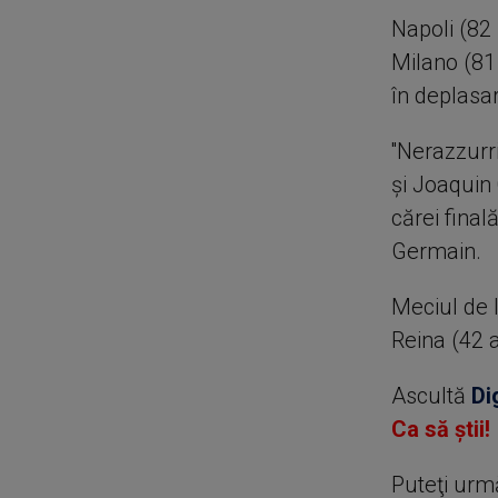
Napoli (82
Milano (81
în deplasa
''Nerazzurr
și Joaquin 
cărei final
Germain.
Meciul de 
Reina (42 a
Ascultă
Di
Ca să știi!
Puteţi urm