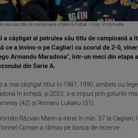
rulea său titlu de campioană a Italiei la fotbal. / Foto: Profimedia
a câștigat al patrulea său titlu de campioană a Ita
ă ce a învins-o pe Cagliari cu scorul de 2-0, viner
iego Armando Maradona'', într-un meci din etapa a
ezonului din Serie A.
e a mai câștigat titlul în 1987, 1990, ambele cu leg
dona în echipă, și 2023, s-a impus prin golurile ma
minay (42) și Romelu Lukaku (51).
român Răzvan Marin a intrat în min. 57 la Cagliari, 
Florinel Coman a rămas pe banca de rezerve.