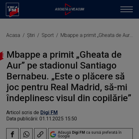
Acasa
Știri
Sport
Mbappe a primit „Gheata de Aur” pe stadionul Santiago Bernabeu. „Este o plăcere să joc pentru Real Madrid, să-mi îndeplinesc visul din copilărie”
Mbappe a primit „Gheata de
Aur” pe stadionul Santiago
Bernabeu. „Este o plăcere să
joc pentru Real Madrid, să-mi
îndeplinesc visul din copilărie”
Articol scris de
Digi FM
Data publicării:
01.11.2025 15:50
Adaugă
Digi FM
ca sursă preferată în
Google