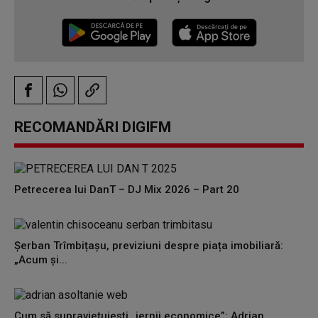
RECOMANDĂRI DIGIFM
Petrecerea lui DanT – DJ Mix 2026 – Part 20
Șerban Trîmbițașu, previziuni despre piața imobiliară:
„Acum și...
Cum să supraviețuiești „iernii economice”: Adrian