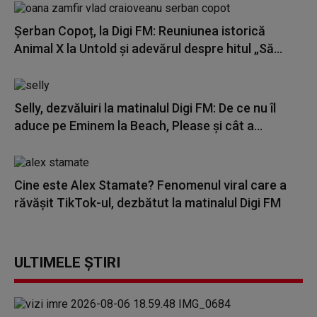
Șerban Copoț, la Digi FM: Reuniunea istorică
Animal X la Untold și adevărul despre hitul „Să...
Selly, dezvăluiri la matinalul Digi FM: De ce nu îl
aduce pe Eminem la Beach, Please și cât a...
Cine este Alex Stamate? Fenomenul viral care a
răvășit TikTok-ul, dezbătut la matinalul Digi FM
ULTIMELE ȘTIRI