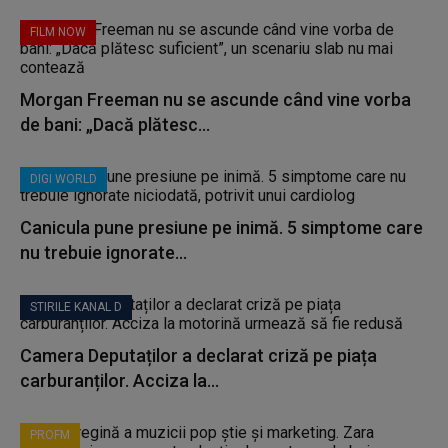
FILM NOW
Morgan Freeman nu se ascunde când vine vorba
de bani: „Dacă plătesc...
DIGI WORLD
Canicula pune presiune pe inimă. 5 simptome care
nu trebuie ignorate...
STIRILE KANAL D
Camera Deputaților a declarat criză pe piața
carburanților. Acciza la...
PROFM