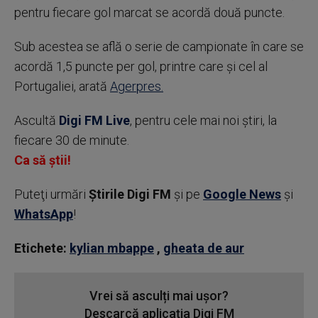
pentru fiecare gol marcat se acordă două puncte.
Sub acestea se află o serie de campionate în care se
acordă 1,5 puncte per gol, printre care și cel al
Portugaliei, arată
Agerpres.
Ascultă
Digi FM Live
, pentru cele mai noi știri, la
fiecare 30 de minute.
Ca să știi!
Puteţi urmări
Știrile Digi FM
şi pe
Google News
şi
WhatsApp
!
Etichete:
kylian mbappe
,
gheata de aur
Vrei să asculți mai ușor?
Descarcă aplicația Digi FM