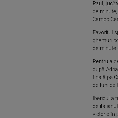
Paul, jucăt
de minute,
Campo Cent
Favoritul s
ghemuri co
de minute d
Pentru a de
după Adrian
finală pe C
de luni pe 
Ibericul a 
de italian
victorie în