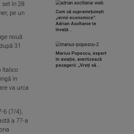
 set în 28
Cum să supraviețuiești
ner, pe un
„iernii economice”:
Adrian Asoltanie te
învață...
ştige nouă
 după 31
Marius Popescu, expert
în aviație, avertizează
pasagerii: „Vreți să...
 Italico
ingă în
care va urca
7-6 (7/4),
astă a 77-a
oria