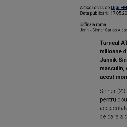
Articol scris de
Digi FM
Data publicării:
17.05.2
Jannik Sinner, Carlos Alca
Turneul AT
milioane de
Jannik Sin
masculin, 
acest mom
Sinner (23 
pentru două
accidentale
de care a di