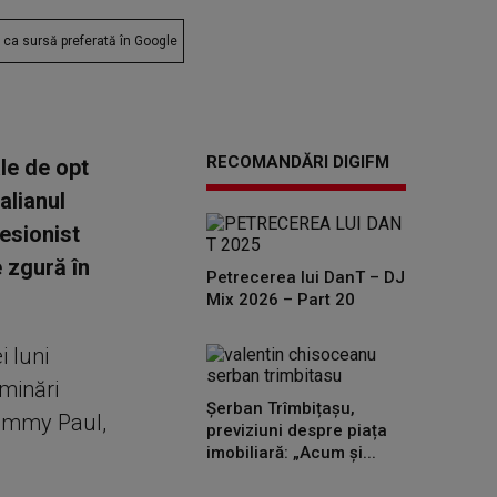
ca sursă preferată în Google
RECOMANDĂRI DIGIFM
le de opt
alianul
fesionist
e zgură în
Petrecerea lui DanT – DJ
Mix 2026 – Part 20
i luni
aminări
Șerban Trîmbițașu,
 Tommy Paul,
previziuni despre piața
imobiliară: „Acum și...