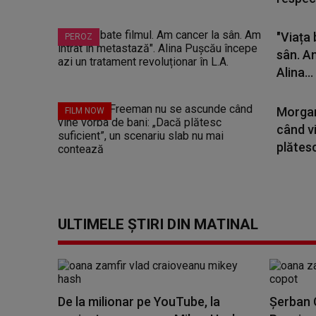
"Viața 
PEROZ
sân. A
Alina...
Morgan
FILM NOW
când v
plătesc
ULTIMELE ȘTIRI DIN MATINAL
De la milionar pe YouTube, la
Șerban C