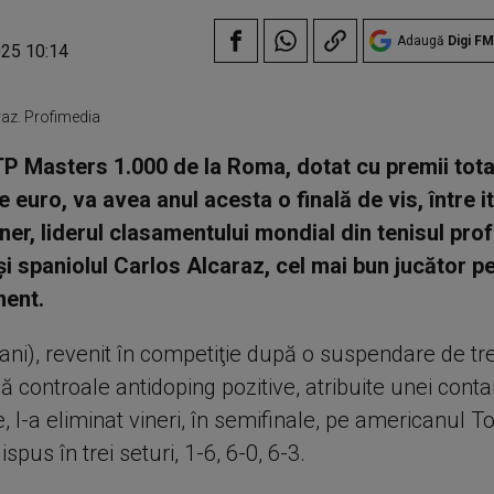
Adaugă
Digi FM
025 10:14
raz. Profimedia
P Masters 1.000 de la Roma, dotat cu premii tota
 euro, va avea anul acesta o finală de vis, între it
ner, liderul clasamentului mondial din tenisul pro
şi spaniolul Carlos Alcaraz, cel mai bun jucător p
ent.
ani), revenit în competiţie după o suspendare de tre
 controale antidoping pozitive, atribuite unei cont
, l-a eliminat vineri, în semifinale, pe americanul
spus în trei seturi, 1-6, 6-0, 6-3.