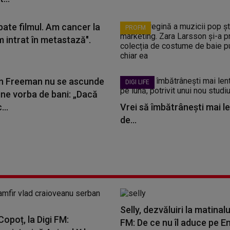
bate filmul. Am cancer la
PROFM
m intrat în metastază".
 Freeman nu se ascunde
DIGI LIFE
ine vorba de bani: „Dacă
...
Vrei să îmbătrânești mai le
de...
Selly, dezvăluiri la matinalu
opoț, la Digi FM:
FM: De ce nu îl aduce pe E