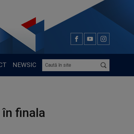
CT
NEWSIC
în finala