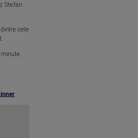
ez Stefan
 dintre cele
t.
e minute.
sinner