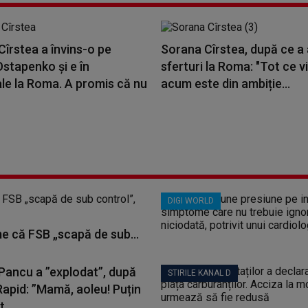
îrstea a învins-o pe
Sorana Cîrstea, după ce a 
stapenko și e în
sferturi la Roma: "Tot ce v
le la Roma. A promis că nu
acum este din ambiție...
DIGI WORLD
me că FSB „scapă de sub...
 Pancu a ”explodat”, după
STIRILE KANAL D
Rapid: ”Mamă, aoleu! Puțin
...