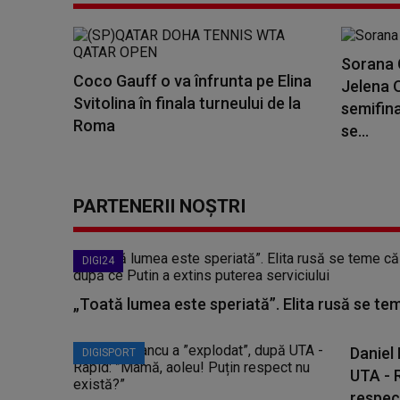
Sorana C
Coco Gauff o va înfrunta pe Elina
Jelena O
Svitolina în finala turneului de la
semifina
Roma
se...
PARTENERII NOȘTRI
DIGI24
„Toată lumea este speriată”. Elita rusă se te
Daniel
DIGISPORT
UTA - 
respect