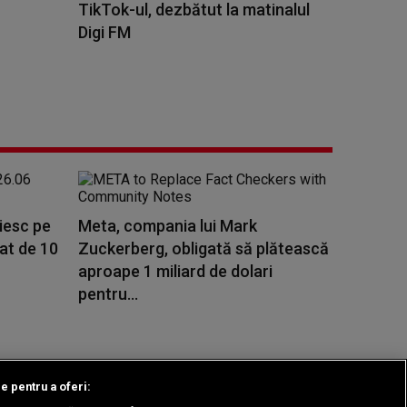
TikTok-ul, dezbătut la matinalul
Digi FM
ăiesc pe
Meta, compania lui Mark
rat de 10
Zuckerberg, obligată să plătească
aproape 1 miliard de dolari
pentru...
le pentru a oferi: