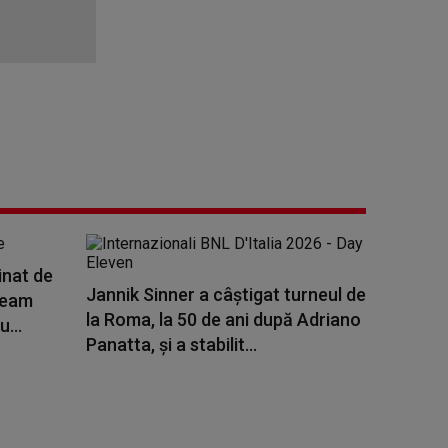
inat de
Jannik Sinner a câştigat turneul de
ţeam
la Roma, la 50 de ani după Adriano
...
Panatta, și a stabilit...