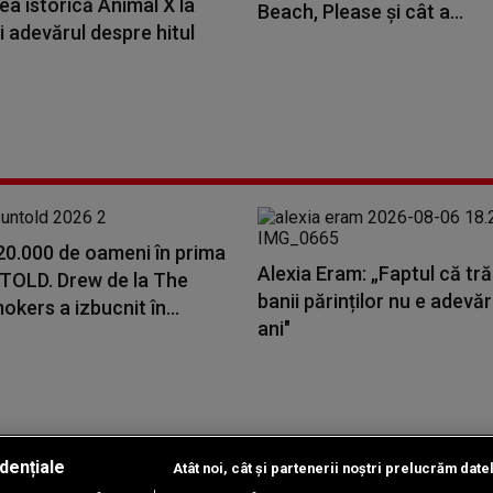
a istorică Animal X la
Beach, Please și cât a...
i adevărul despre hitul
20.000 de oameni în prima
Alexia Eram: „Faptul că tr
NTOLD. Drew de la The
banii părinților nu e adevă
kers a izbucnit în...
ani"
dențiale
Atât noi, cât și partenerii noștri prelucrăm date
Copyright © 2026 / DIGI ROMANIA S.A.