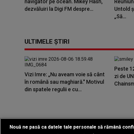
navigator pe ocean. Mikey Hash,
Reuniune
dezvăluiri la Digi FM despre...
Untold ș
„Să...
ULTIMELE ȘTIRI
Peste 1
Vizi Imre: „Nu aveam voie să cânt
zi de U
în română sau maghiară." Motivul
Chainsmo
din spatele regulii e cu...
Nouă ne pasă ca datele tale personale să rămână confi