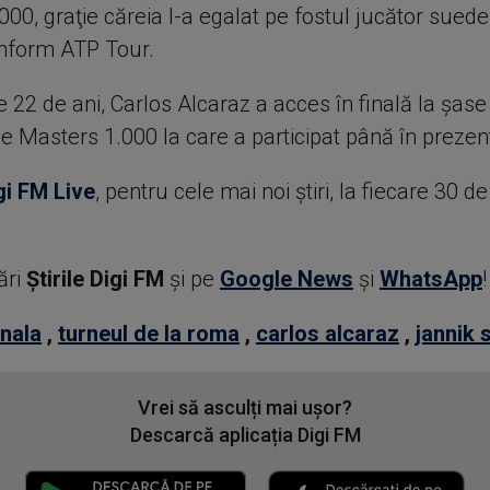
00, graţie căreia l-a egalat pe fostul jucător sued
nform ATP Tour.
e 22 de ani, Carlos Alcaraz a acces în finală la şase
e Masters 1.000 la care a participat până în prezen
gi FM Live
, pentru cele mai noi știri, la fiecare 30 d
ări
Știrile Digi FM
şi pe
Google News
şi
WhatsApp
!
inala
,
turneul de la roma
,
carlos alcaraz
,
jannik 
Vrei să asculți mai ușor?
Descarcă aplicația Digi FM