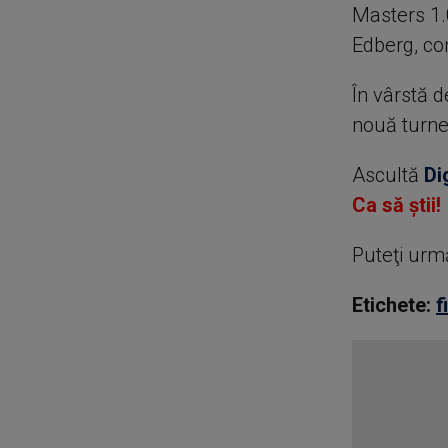
Masters 1.0
Edberg, co
În vârstă d
nouă turne
Ascultă
Di
Ca să știi!
Puteţi urm
Etichete:
f