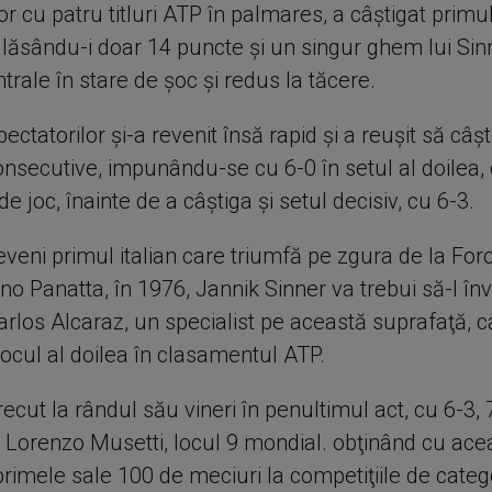
or cu patru titluri ATP în palmares, a câştigat primul
 lăsându-i doar 14 puncte şi un singur ghem lui Sin
rale în stare de şoc şi redus la tăcere.
pectatorilor şi-a revenit însă rapid şi a reuşit să câ
nsecutive, impunându-se cu 6-0 în setul al doilea,
e joc, înainte de a câştiga şi setul decisiv, cu 6-3.
veni primul italian care triumfă pe zgura de la Foro
o Panatta, în 1976, Jannik Sinner va trebui să-l înv
arlos Alcaraz, un specialist pe această suprafaţă, 
locul al doilea în clasamentul ATP.
trecut la rândul său vineri în penultimul act, cu 6-3, 
ul Lorenzo Musetti, locul 9 mondial. obţinând cu ace
 primele sale 100 de meciuri la competiţiile de categ