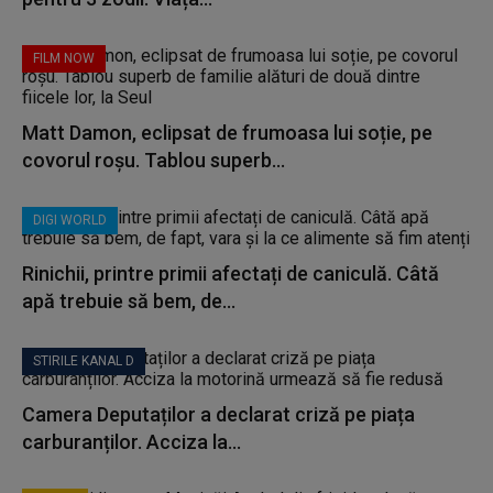
FILM NOW
Matt Damon, eclipsat de frumoasa lui soție, pe
covorul roșu. Tablou superb...
DIGI WORLD
Rinichii, printre primii afectați de caniculă. Câtă
apă trebuie să bem, de...
STIRILE KANAL D
Camera Deputaților a declarat criză pe piața
carburanților. Acciza la...