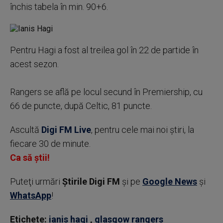
închis tabela în min. 90+6.
Pentru Hagi a fost al treilea gol în 22 de partide în
acest sezon.
Rangers se află pe locul secund în Premiership, cu
66 de puncte, după Celtic, 81 puncte.
Ascultă
Digi FM Live
, pentru cele mai noi știri, la
fiecare 30 de minute.
Ca să știi!
Puteţi urmări
Știrile Digi FM
şi pe
Google News
şi
WhatsApp
!
Etichete:
ianis hagi
,
glasgow rangers