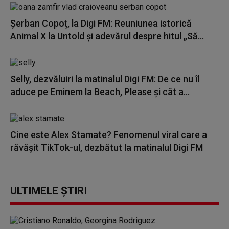
Șerban Copoț, la Digi FM: Reuniunea istorică
Animal X la Untold și adevărul despre hitul „Să...
Selly, dezvăluiri la matinalul Digi FM: De ce nu îl
aduce pe Eminem la Beach, Please și cât a...
Cine este Alex Stamate? Fenomenul viral care a
răvășit TikTok-ul, dezbătut la matinalul Digi FM
ULTIMELE ȘTIRI