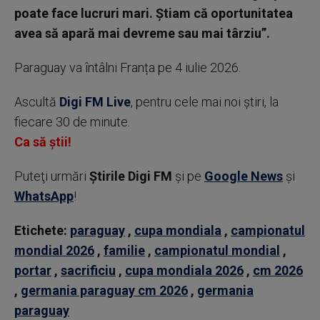
poate face lucruri mari. Știam că oportunitatea
avea să apară mai devreme sau mai târziu”.
Paraguay va întâlni Franța pe 4 iulie 2026.
Ascultă
Digi FM Live
, pentru cele mai noi știri, la
fiecare 30 de minute.
Ca să știi!
Puteţi urmări
Știrile Digi FM
şi pe
Google News
şi
WhatsApp
!
Etichete:
paraguay
,
cupa mondiala
,
campionatul
mondial 2026
,
familie
,
campionatul mondial
,
portar
,
sacrificiu
,
cupa mondiala 2026
,
cm 2026
,
germania paraguay cm 2026
,
germania
paraguay