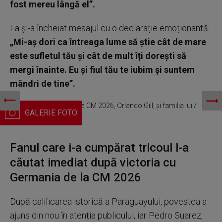
fost mereu lângă el”.
Ea și-a încheiat mesajul cu o declarație emoționantă:
„Mi-aș dori ca întreaga lume să știe cât de mare
este sufletul tău și cât de mult îți dorești să
mergi înainte. Eu și fiul tău te iubim și suntem
mândri de tine”.
Portarul Paraguayului la CM 2026, Orlando Gill, și familia lui /
Foto: Instagram
Fanul care i-a cumpărat tricoul l-a
căutat imediat după victoria cu
Germania de la CM 2026
După calificarea istorică a Paraguayului, povestea a
ajuns din nou în atenția publicului, iar Pedro Suarez,