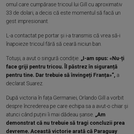
omul care cumpărase tricoul lui Gill cu aproximativ
33 de dolari, a decis că este momentul să facă un
gest impresionant.
L-a contactat pe portar și i-a transmis că vrea să-i
înapoieze tricoul fără să ceară niciun ban.
Totuși, a avut o singură condiție.
„I-am spus: «Nu-ți
face griji pentru tricou. Îl păstrez în siguranță
pentru tine. Dar trebuie să învingeți Franța»”,
a
declarat Suarez.
După victoria în fața Germaniei, Orlando Gill a vorbit
despre încrederea pe care echipa sa a avut-o chiar și
atunci când puțini îi mai dădeau șanse.
„Am
demonstrat că nu trebuie să tragi concluzii prea
devreme. Această victorie arată că Paraguay