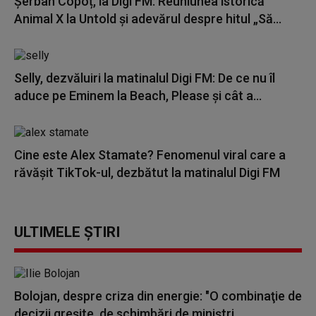
Șerban Copoț, la Digi FM: Reuniunea istorică
Animal X la Untold și adevărul despre hitul „Să...
Selly, dezvăluiri la matinalul Digi FM: De ce nu îl
aduce pe Eminem la Beach, Please și cât a...
Cine este Alex Stamate? Fenomenul viral care a
răvășit TikTok-ul, dezbătut la matinalul Digi FM
ULTIMELE ȘTIRI
Bolojan, despre criza din energie: "O combinaţie de
decizii greşite, de schimbări de miniştri...