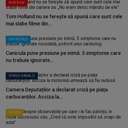
FILM NOW
Tom Holland nu se ferește să spună care sunt cele
mai slabe filme din...
DIGI WORLD
Canicula pune presiune pe inimă. 5 simptome care
nu trebuie ignorate...
STIRILE KANAL D
Camera Deputaților a declarat criză pe piața
carburanților. Acciza la...
PROFM