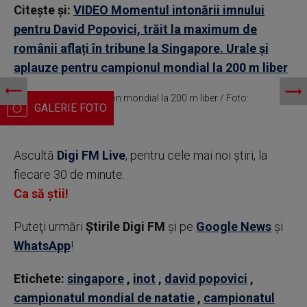
Citește și:
VIDEO Momentul intonării imnului
pentru David Popovici, trăit la maximum de
românii aflați în tribune la Singapore. Urale și
aplauze pentru campionul mondial la 200 m liber
David Popovici, campion mondial la 200 m liber / Foto:
Profimedia
Ascultă
Digi FM Live
, pentru cele mai noi știri, la
fiecare 30 de minute.
Ca să știi!
Puteţi urmări
Știrile Digi FM
şi pe
Google News
şi
WhatsApp
!
Etichete:
singapore
,
inot
,
david popovici
,
campionatul mondial de natatie
,
campionatul