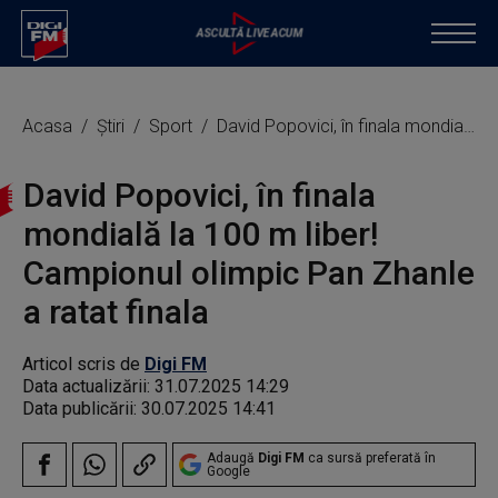
Acasa
Știri
Sport
David Popovici, în finala mondială la 100 m liber! Campionul olimpic Pan Zhanle a ratat finala
David Popovici, în finala
mondială la 100 m liber!
Campionul olimpic Pan Zhanle
a ratat finala
Articol scris de
Digi FM
Data actualizării:
31.07.2025 14:29
Data publicării:
30.07.2025 14:41
Adaugă
Digi FM
ca sursă preferată în
Google