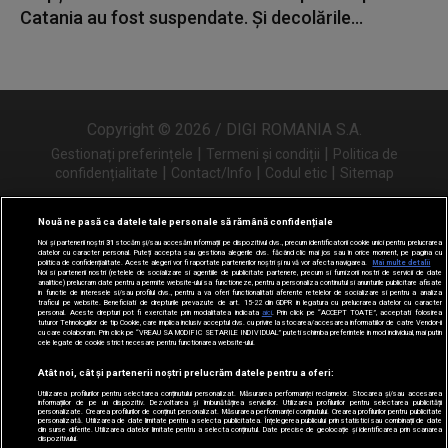
Catania au fost suspendate. Și decolările...
Copyright © 2026 / DIGI ROMANIA S.A.
|
|
Gestionați preferințele
Termeni și condiții
Politica de
|
|
|
confidențialitate
Contact/Info
Codul etic
Sitemap
Nouă ne pasă ca datele tale personale să rămână confidențiale
Noi și partenerii noștri
31
stocăm și/sau accesăm informații pe dispozitivul dvs., precum identificatorii cookie unici pentru prelucrarea
Urmărește-ne și pe
datelor cu caracter personal. Puteți accepta sau gestiona alegerile dvs. făcând clic mai jos sau în orice moment, pe pagina cu
politica de confidențialitate. Aceste alegeri vor fi raportate partenerilor noștri și nu vă vor afecta navigarea.
Mai multe detalii
Noi si partenerii nostri (retelele de socializare si agentiile de publicitate partenere, precum si furnizorii nostri de servicii de date
analitice) prelucram date pentru a permite website-ului sa functioneze, pentru a personaliza continutul si anunturile publicitare afisate
in functie de interesele si/sau profilul dvs., pentru a va oferi functionalitati aferente retelelor de socializare si pentru a analiza
traficul pe website. Beneficiati de drepturile prevazute de art. 15-22 din GDPR in legatura cu prelucrarea datelor cu caracter
personal. Aceste drepturi pot fi exercitate prin modalitatea indicata
aici
. Prin click pe “ACCEPT TOATE”, acceptati folosirea
tuturor Tehnologiilor de tip Cookie, care implica inclusiv acceptul dvs. cu privire la stocarea/accesarea informatiilor de catre Vendor-ii
cu care colaboram. Prin click pe “VREAU SA MODIFIC SETARILE INDIVIDUAL” puteti schimba preferintele in mod individual, mai putin
cele legate de cookie strict necesare pentru functionarea website-ului.
Atât noi, cât și partenerii noștri prelucrăm datele pentru a oferi:
Utilizarea profilurilor pentru selectarea conținutului personalizat. Măsurarea performanței reclamelor. Stocarea și/sau accesarea
informațiilor de pe un dispozitiv. Dezvoltarea și îmbunătățirea serviciilor. Utilizarea profilurilor pentru selectarea publicității
personalizate. Crearea profilurilor de conținut personalizat. Măsurarea performanței conținutului. Crearea profilurilor pentru publicitate
personalizată. Utilizarea de date limitate pentru a selecta publicitatea. Înțelegerea publicului prin statistici sau combinații de date
din surse diferite. Utilizarea datelor limitate pentru a selecta conținutul. Date precise de geolocație și identificarea prin scanarea
dispozitivului.