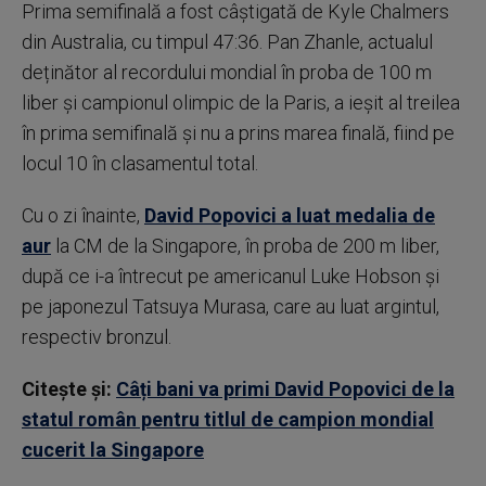
Prima semifinală a fost câștigată de Kyle Chalmers
din Australia, cu timpul 47:36. Pan Zhanle, actualul
deținător al recordului mondial în proba de 100 m
liber și campionul olimpic de la Paris, a ieșit al treilea
în prima semifinală și nu a prins marea finală, fiind pe
locul 10 în clasamentul total.
Cu o zi înainte,
David Popovici a luat medalia de
aur
la CM de la Singapore, în proba de 200 m liber,
după ce i-a întrecut pe americanul Luke Hobson și
pe japonezul Tatsuya Murasa, care au luat argintul,
respectiv bronzul.
Citește și:
Câți bani va primi David Popovici de la
statul român pentru titlul de campion mondial
cucerit la Singapore