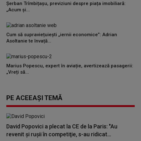
Șerban Trîmbițașu, previziuni despre piața imobiliară:
„Acum și...
Cum să supraviețuiești „iernii economice”: Adrian
Asoltanie te învață...
Marius Popescu, expert în aviație, avertizează pasagerii:
„Vreți să...
PE ACEEAȘI TEMĂ
David Popovici a plecat la CE de la Paris: "Au
revenit şi ruşii în competiţie, s-au ridicat...