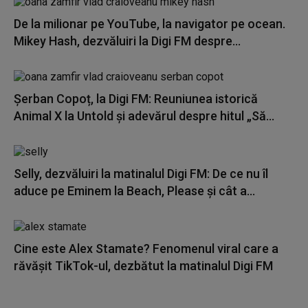
De la milionar pe YouTube, la navigator pe ocean.
Mikey Hash, dezvăluiri la Digi FM despre...
Șerban Copoț, la Digi FM: Reuniunea istorică
Animal X la Untold și adevărul despre hitul „Să...
Selly, dezvăluiri la matinalul Digi FM: De ce nu îl
aduce pe Eminem la Beach, Please și cât a...
Cine este Alex Stamate? Fenomenul viral care a
răvășit TikTok-ul, dezbătut la matinalul Digi FM