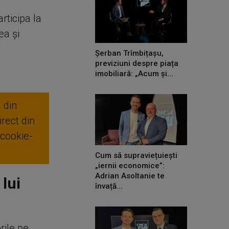
rticipa la
ea și
Șerban Trîmbițașu,
previziuni despre piața
imobiliară: „Acum și...
 din
rect din
 cookie-
Cum să supraviețuiești
„iernii economice”:
Adrian Asoltanie te
 lui
învață...
rile pe