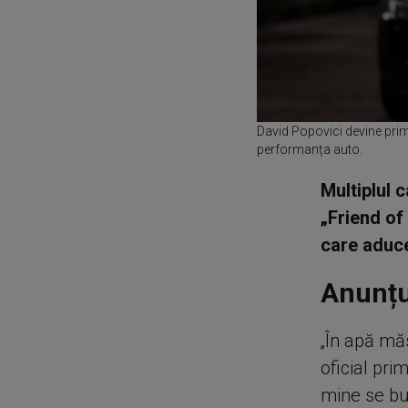
David Popovici devine prim
performanța auto.
Multiplul 
„Friend of
care aduce
Anunțul
„În apă mă
oficial pri
mine se bu