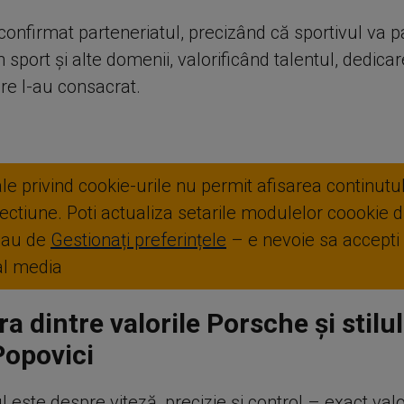
onfirmat parteneriatul, precizând că sportivul va pa
in sport și alte domenii, valorificând talentul, dedicar
re l-au consacrat.
ale privind cookie-urile nu permit afisarea continutul
ctiune. Poti actualiza setarile modulelor coookie di
sau de
Gestionați preferințele
– e nevoie sa accepti
ial media
a dintre valorile Porsche și stilul
Popovici
ul este despre viteză, precizie și control – exact valo