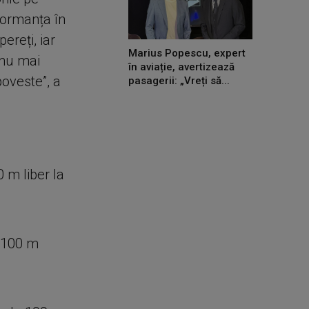
formanța în
ereți, iar
Marius Popescu, expert
 nu mai
în aviație, avertizează
poveste”, a
pasagerii: „Vreți să...
 m liber la
i 100 m