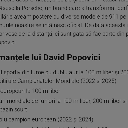
găsesc la Porsche, un brand care a transformat per
pilărie aveam postere cu diverse modele de 911 pe p
rile noastre se întâlnesc oficial. De data aceasta
privesc de la distanță, ci sunt gata să fac parte din 
povici.
manțele lui David Popovici
l sportiv din lume cu dublu aur la 100 m liber și 200
iții ale Campionatelor Mondiale (2022 și 2025)
european la 100 m liber
ri mondiale de juniori la 100 m liber, 200 m liber ș
 bazin scurt
plu campion european (2022 și 2024)