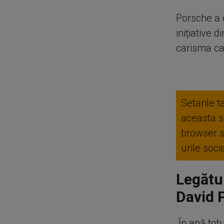
Porsche a c
inițiative d
carisma ca
Setarile t
aceasta se
browser 
urile soc
Legătur
David 
„În apă tot