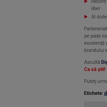
Record 
liber
Al doil
Parteneriat
pe piața l
excelență ș
brandului 
Ascultă
Di
Ca să știi!
Puteţi urm
Etichete:
d