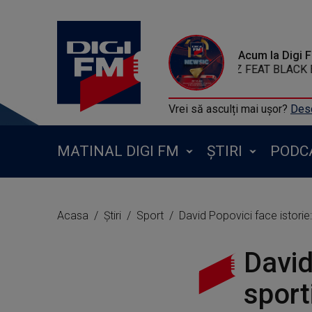
Acum la Digi 
SERGIO MENDEZ FEAT BLACK EYED P
Vrei să asculți mai ușor?
Desc
MATINAL DIGI FM
ȘTIRI
PODC
Acasa
Știri
Sport
David Popovici face istorie
David
sport