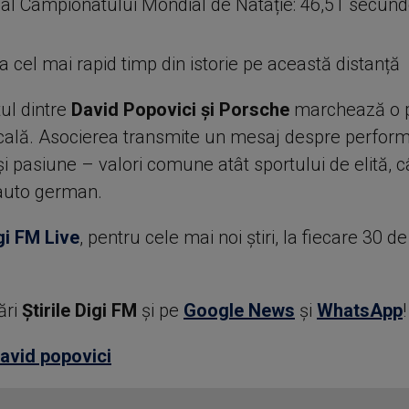
al Campionatului Mondial de Natație: 46,51 secun
ea cel mai rapid timp din istorie pe această distanță
ul dintre
David Popovici și Porsche
marchează o 
ocală. Asocierea transmite un mesaj despre perform
i pasiune – valori comune atât sportului de elită, câ
auto german.
gi FM Live
, pentru cele mai noi știri, la fiecare 30 d
ări
Știrile Digi FM
şi pe
Google News
şi
WhatsApp
!
avid popovici