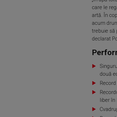
care le re
artă. În co
acum drumu
trebuie să 
declarat Po
Perfor
Singuru
două ed
Record 
Recordu
liber în
Cvadru