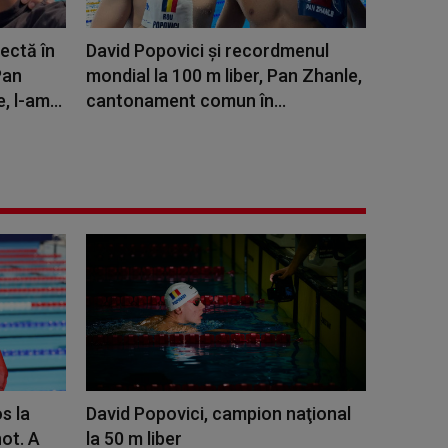
ectă în
David Popovici și recordmenul
Pan
mondial la 100 m liber, Pan Zhanle,
 l-am...
cantonament comun în...
s la
David Popovici, campion naţional
ot. A
la 50 m liber