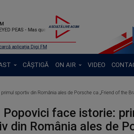
FM
EAS - Mas que nada
arcă aplicația Digi FM
AST
CÂȘTIGĂ
ON AIR
VIDEO
CONTA
: primul sportiv din România ales de Porsche ca „Friend of the B
 Popovici face istorie: pr
iv din România ales de P