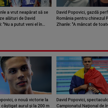
nle a vrut neapărat să se
David Popovici, gazdă perf
e alături de David
România pentru chinezul 
 "Nu a putut veni el în...
Zhanle: "A mâncat de toate,
povici, o nouă victorie la
David Popovici, spectaculo
câştigat aurul şi la 200 m
Campionatul Naţional de în