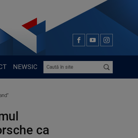
CT
NEWSIC
rand”
imul
orsche ca