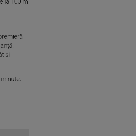
de la 100 m
premieră
anță,
t și
e minute.