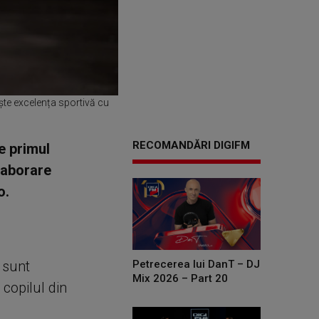
ște excelența sportivă cu
RECOMANDĂRI DIGIFM
e primul
laborare
o.
Petrecerea lui DanT – DJ
 sunt
Mix 2026 – Part 20
copilul din