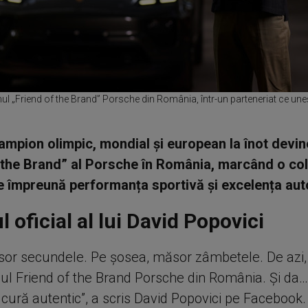
ul „Friend of the Brand” Porsche din România, într-un parteneriat ce une
campion olimpic, mondial și european la înot devin
 the Brand” al Porsche în România, marcând o co
 împreună performanța sportivă și excelența aut
 oficial al lui David Popovici
sor secundele. Pe șosea, măsor zâmbetele. De azi,
mul Friend of the Brand Porsche din România. Și da… 
cură autentic”, a scris David Popovici pe Facebook.