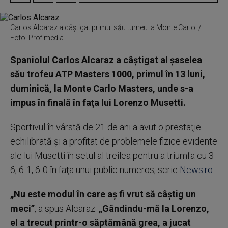
Carlos Alcaraz a câștigat primul său turneu la Monte Carlo. /
Foto: Profimedia
Spaniolul Carlos Alcaraz a câştigat al şaselea
său trofeu ATP Masters 1000, primul în 13 luni,
duminică, la Monte Carlo Masters, unde s-a
impus în finală în faţa lui Lorenzo Musetti.
Sportivul în vârstă de 21 de ani a avut o prestaţie
echilibrată şi a profitat de problemele fizice evidente
ale lui Musetti în setul al treilea pentru a triumfa cu 3-
6, 6-1, 6-0 în faţa unui public numeros, scrie
News.ro
.
„Nu este modul în care aş fi vrut să câştig un
meci”
, a spus Alcaraz.
„Gândindu-mă la Lorenzo,
el a trecut printr-o săptămână grea, a jucat