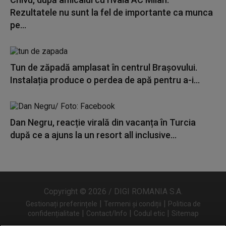
Rezultatele nu sunt la fel de importante ca munca
pe...
Tun de zăpadă amplasat în centrul Brașovului.
Instalația produce o perdea de apă pentru a-i...
Dan Negru, reacție virală din vacanța în Turcia
după ce a ajuns la un resort all inclusive...
Copyright © 2026 / DIGI ROMANIA S.A.
|
|
Gestionați preferințele
Termeni și condiții
Politica de
|
|
|
confidențialitate
Contact/Info
Codul etic
Sitemap