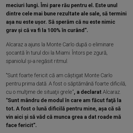
meciuri lungi. Îmi pare rău pentru el. Este unul
dintre cele mai bune rezultate ale sale, să termini
aşa nu este uşor. Să sperăm că nu este nimic
grav şi că va fi la 100% în curând”.
Alcaraz a ajuns la Monte Carlo după o eliminare
şocantă în turul doi la Miami. Întors pe zgură,
spaniolul şi-a regăsit ritmul.
"Sunt foarte fericit că am câştigat Monte Carlo
pentru prima dată. A fost o săptămână foarte dificilă,
cu o mulţime de situaţii grele”
, a declarat
Alcaraz.
"Sunt mândru de modul în care am făcut faţă la
tot. A fost o lună dificilă pentru mine, aşa că să
vin aici şi să văd că munca grea a dat roade mă
face fericit”.