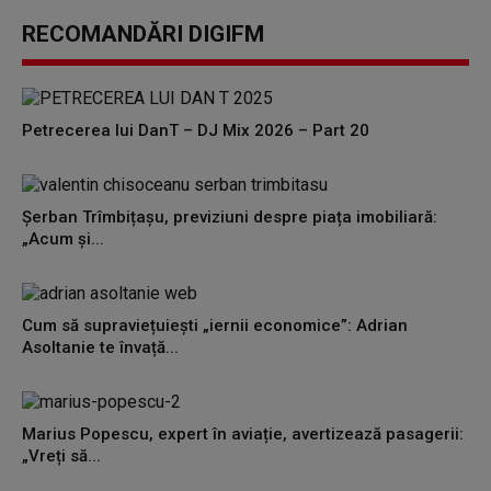
RECOMANDĂRI DIGIFM
Petrecerea lui DanT – DJ Mix 2026 – Part 20
Șerban Trîmbițașu, previziuni despre piața imobiliară:
„Acum și...
Cum să supraviețuiești „iernii economice”: Adrian
Asoltanie te învață...
Marius Popescu, expert în aviație, avertizează pasagerii:
„Vreți să...