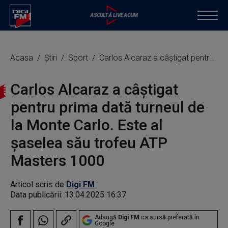
Acasa
Știri
Sport
Carlos Alcaraz a câştigat pentru prima dată turneul de la Monte Carlo. Este al şaselea său trofeu ATP Masters 1000
Carlos Alcaraz a câştigat
pentru prima dată turneul de
la Monte Carlo. Este al
şaselea său trofeu ATP
Masters 1000
Articol scris de
Digi FM
Data publicării:
13.04.2025 16:37
Adaugă
Digi FM
ca sursă preferată în
Google