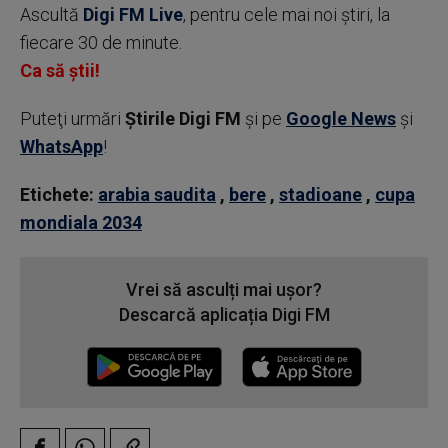
Ascultă
Digi FM Live
, pentru cele mai noi știri, la
fiecare 30 de minute.
Ca să știi!
Puteţi urmări
Știrile Digi FM
şi pe
Google News
şi
WhatsApp
!
Etichete:
arabia saudita
,
bere
,
stadioane
,
cupa
mondiala 2034
Vrei să asculți mai ușor?
Descarcă aplicația Digi FM