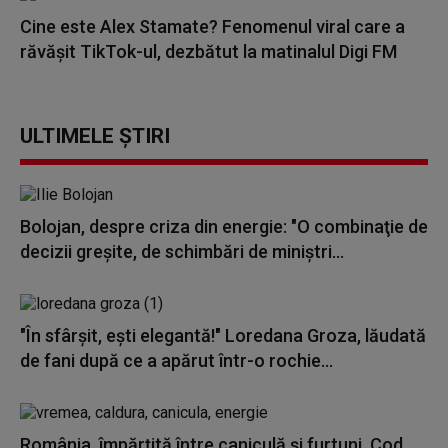
Cine este Alex Stamate? Fenomenul viral care a
răvășit TikTok-ul, dezbătut la matinalul Digi FM
ULTIMELE ȘTIRI
Bolojan, despre criza din energie: "O combinaţie de
decizii greşite, de schimbări de miniştri...
"În sfârșit, ești elegantă!" Loredana Groza, lăudată
de fani după ce a apărut într-o rochie...
România, împărțită între caniculă și furtuni. Cod