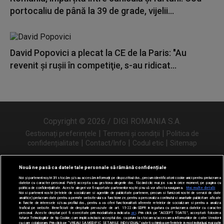
portocaliu de până la 39 de grade, vijelii...
David Popovici a plecat la CE de la Paris: "Au
revenit şi ruşii în competiţie, s-au ridicat...
Copyright © 2026 / DIGI ROMANIA S.A.
|
|
Gestionați preferințele
Termeni și condiții
Politica de
|
|
|
confidențialitate
Contact/Info
Codul etic
Sitemap
Nouă ne pasă ca datele tale personale să rămână confidențiale
Noi și partenerii noștri
31
stocăm și/sau accesăm informații pe dispozitivul dvs., precum identificatorii cookie unici pentru prelucrarea
Urmărește-ne și pe
datelor cu caracter personal. Puteți accepta sau gestiona alegerile dvs. făcând clic mai jos sau în orice moment, pe pagina cu
politica de confidențialitate. Aceste alegeri vor fi raportate partenerilor noștri și nu vă vor afecta navigarea.
Mai multe detalii
Noi si partenerii nostri (retelele de socializare si agentiile de publicitate partenere, precum si furnizorii nostri de servicii de date
analitice) prelucram date pentru a permite website-ului sa functioneze, pentru a personaliza continutul si anunturile publicitare afisate
in functie de interesele si/sau profilul dvs., pentru a va oferi functionalitati aferente retelelor de socializare si pentru a analiza
traficul pe website. Beneficiati de drepturile prevazute de art. 15-22 din GDPR in legatura cu prelucrarea datelor cu caracter
personal. Aceste drepturi pot fi exercitate prin modalitatea indicata
aici
. Prin click pe “ACCEPT TOATE”, acceptati folosirea
tuturor Tehnologiilor de tip Cookie, care implica inclusiv acceptul dvs. cu privire la stocarea/accesarea informatiilor de catre Vendor-ii
cu care colaboram. Prin click pe “VREAU SA MODIFIC SETARILE INDIVIDUAL” puteti schimba preferintele in mod individual, mai putin