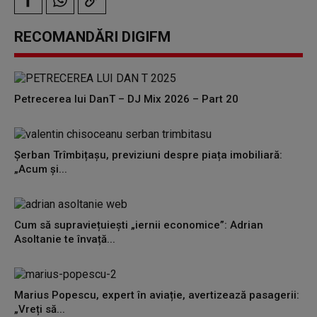
RECOMANDĂRI DIGIFM
Petrecerea lui DanT – DJ Mix 2026 – Part 20
Șerban Trîmbițașu, previziuni despre piața imobiliară:
„Acum și...
Cum să supraviețuiești „iernii economice”: Adrian
Asoltanie te învață...
Marius Popescu, expert în aviație, avertizează pasagerii:
„Vreți să...