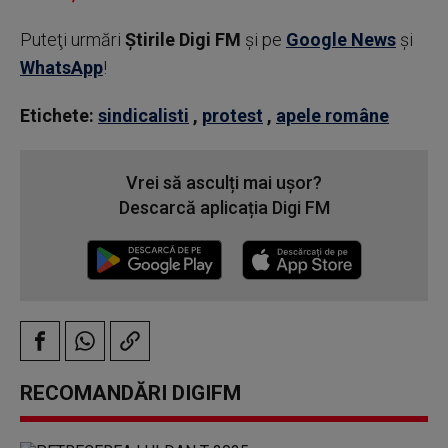
Puteţi urmări
Știrile Digi FM
şi pe
Google News
şi
WhatsApp
!
Etichete:
sindicalisti
,
protest
,
apele române
Vrei să asculți mai ușor?
Descarcă aplicația Digi FM
RECOMANDĂRI DIGIFM