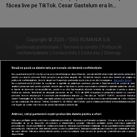
făcea live pe TikTok. Cesar Gastelum era în...
Copyright © 2026 / DIGI ROMANIA S.A.
|
|
Gestionați preferințele
Termeni și condiții
Politica de
|
|
|
confidențialitate
Contact/Info
Codul etic
Sitemap
Nouă ne pasă ca datele tale personale să rămână confidențiale
Noi și partenerii noștri
31
stocăm și/sau accesăm informații pe dispozitivul dvs., precum identificatorii cookie unici pentru prelucrarea
Urmărește-ne și pe
datelor cu caracter personal. Puteți accepta sau gestiona alegerile dvs. făcând clic mai jos sau în orice moment, pe pagina cu
politica de confidențialitate. Aceste alegeri vor fi raportate partenerilor noștri și nu vă vor afecta navigarea.
Mai multe detalii
Noi si partenerii nostri (retelele de socializare si agentiile de publicitate partenere, precum si furnizorii nostri de servicii de date
analitice) prelucram date pentru a permite website-ului sa functioneze, pentru a personaliza continutul si anunturile publicitare afisate
in functie de interesele si/sau profilul dvs., pentru a va oferi functionalitati aferente retelelor de socializare si pentru a analiza
traficul pe website. Beneficiati de drepturile prevazute de art. 15-22 din GDPR in legatura cu prelucrarea datelor cu caracter
personal. Aceste drepturi pot fi exercitate prin modalitatea indicata
aici
. Prin click pe “ACCEPT TOATE”, acceptati folosirea
tuturor Tehnologiilor de tip Cookie, care implica inclusiv acceptul dvs. cu privire la stocarea/accesarea informatiilor de catre Vendor-ii
cu care colaboram. Prin click pe “VREAU SA MODIFIC SETARILE INDIVIDUAL” puteti schimba preferintele in mod individual, mai putin
cele legate de cookie strict necesare pentru functionarea website-ului.
Atât noi, cât și partenerii noștri prelucrăm datele pentru a oferi:
Utilizarea profilurilor pentru selectarea conținutului personalizat. Măsurarea performanței reclamelor. Stocarea și/sau accesarea
informațiilor de pe un dispozitiv. Dezvoltarea și îmbunătățirea serviciilor. Utilizarea profilurilor pentru selectarea publicității
personalizate. Crearea profilurilor de conținut personalizat. Măsurarea performanței conținutului. Crearea profilurilor pentru publicitate
personalizată. Utilizarea de date limitate pentru a selecta publicitatea. Înțelegerea publicului prin statistici sau combinații de date
din surse diferite. Utilizarea datelor limitate pentru a selecta conținutul. Date precise de geolocație și identificarea prin scanarea
dispozitivului.