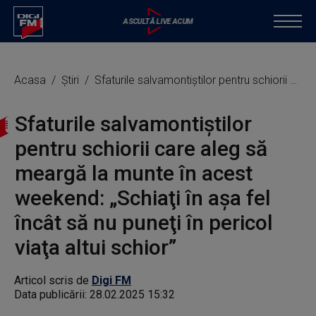
Acasa
Știri
Sfaturile salvamontiştilor pentru schiorii care aleg să meargă la munte în acest weekend: „Schiaţi în aşa fel încât să nu puneţi în pericol viaţa altui schior”
Sfaturile salvamontiştilor
pentru schiorii care aleg să
meargă la munte în acest
weekend: „Schiaţi în aşa fel
încât să nu puneţi în pericol
viaţa altui schior”
Articol scris de
Digi FM
Data publicării:
28.02.2025 15:32