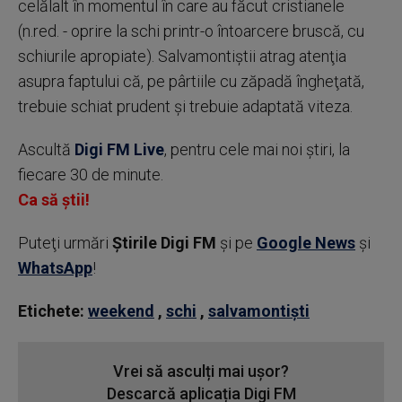
celălalt în momentul în care au făcut cristianele
(n.red. - oprire la schi printr-o întoarcere bruscă, cu
schiurile apropiate). Salvamontiştii atrag atenţia
asupra faptului că, pe pârtiile cu zăpadă îngheţată,
trebuie schiat prudent şi trebuie adaptată viteza.
Ascultă
Digi FM Live
, pentru cele mai noi știri, la
fiecare 30 de minute.
Ca să știi!
Puteţi urmări
Știrile Digi FM
şi pe
Google News
şi
WhatsApp
!
Etichete:
weekend
,
schi
,
salvamontiști
Vrei să asculți mai ușor?
Descarcă aplicația Digi FM