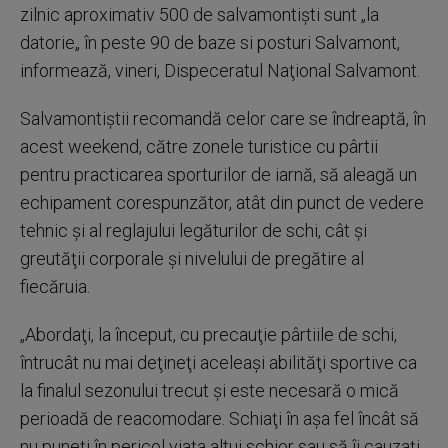
zilnic aproximativ 500 de salvamontişti sunt „la
datorie„ în peste 90 de baze si posturi Salvamont,
informează, vineri, Dispeceratul Naţional Salvamont.
Salvamontiştii recomandă celor care se îndreaptă, în
acest weekend, către zonele turistice cu pârtii
pentru practicarea sporturilor de iarnă, să aleagă un
echipament corespunzător, atât din punct de vedere
tehnic şi al reglajului legăturilor de schi, cât şi
greutăţii corporale şi nivelului de pregătire al
fiecăruia.
„Abordaţi, la început, cu precauţie pârtiile de schi,
întrucât nu mai deţineţi aceleaşi abilităţi sportive ca
la finalul sezonului trecut şi este necesară o mică
perioadă de reacomodare. Schiaţi în aşa fel încât să
nu puneţi în pericol viaţa altui schior sau să îi cauzaţi