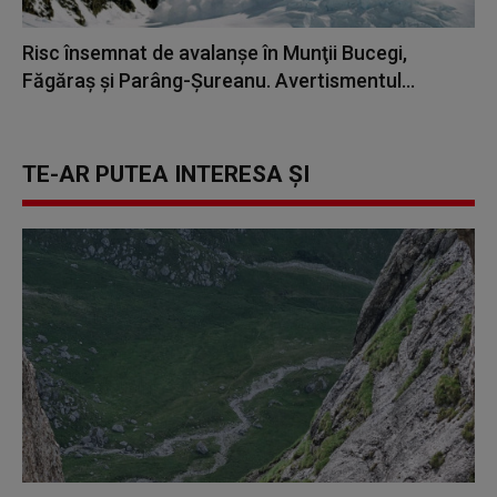
Risc însemnat de avalanşe în Munţii Bucegi,
Făgăraş şi Parâng-Şureanu. Avertismentul...
TE-AR PUTEA INTERESA ȘI