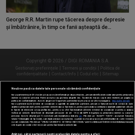
George R.R. Martin rupe tăcerea despre depresie
și îmbătrânire, în timp ce fanii așteaptă de...
Copyright © 2026 / DIGI ROMANIA S.A.
|
|
Gestionați preferințele
Termeni și condiții
Politica de
|
|
|
confidențialitate
Contact/Info
Codul etic
Sitemap
Nouă ne pasă ca datele tale personale să rămână confidențiale
Noi și partenerii noștri
31
stocăm și/sau accesăm informații pe dispozitivul dvs., precum identificatorii cookie unici pentru prelucrarea
Urmărește-ne și pe
datelor cu caracter personal. Puteți accepta sau gestiona alegerile dvs. făcând clic mai jos sau în orice moment, pe pagina cu
politica de confidențialitate. Aceste alegeri vor fi raportate partenerilor noștri și nu vă vor afecta navigarea.
Mai multe detalii
Noi si partenerii nostri (retelele de socializare si agentiile de publicitate partenere, precum si furnizorii nostri de servicii de date
analitice) prelucram date pentru a permite website-ului sa functioneze, pentru a personaliza continutul si anunturile publicitare afisate
in functie de interesele si/sau profilul dvs., pentru a va oferi functionalitati aferente retelelor de socializare si pentru a analiza
traficul pe website. Beneficiati de drepturile prevazute de art. 15-22 din GDPR in legatura cu prelucrarea datelor cu caracter
personal. Aceste drepturi pot fi exercitate prin modalitatea indicata
aici
. Prin click pe “ACCEPT TOATE”, acceptati folosirea
tuturor Tehnologiilor de tip Cookie, care implica inclusiv acceptul dvs. cu privire la stocarea/accesarea informatiilor de catre Vendor-ii
cu care colaboram. Prin click pe “VREAU SA MODIFIC SETARILE INDIVIDUAL” puteti schimba preferintele in mod individual, mai putin
cele legate de cookie strict necesare pentru functionarea website-ului.
Atât noi, cât și partenerii noștri prelucrăm datele pentru a oferi: