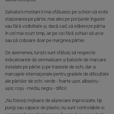
Salvatorii montani îi mai sfătuiesc pe schiori să evite
staţionarea pe pârtie, mai ales pe porţiunile înguste
sau fără vizibilitate şi, dacă cad, să elibereze pârtia
în cel mai scurt timp, iar pe cei fără schiuri să urce
sau să coboare doar pe marginea pârtiei
De asemenea, turiştii sunt sfătuiţi să respecte
indicatoarele de semnalizare şi balizele de marcare
instalate pe pârtie şi pe traseele de schi, dar şi
marcajele internaţionale pentru gradele de dificultate
ale pârtiilor de schi: verde - foarte uşor, albastru -
uşor, roşu - mediu, negru - dificil.
„Nu folosiţi mijloace de alunecare improvizate, tip
pungi sau capace de plastic, nu sunt controlabile si