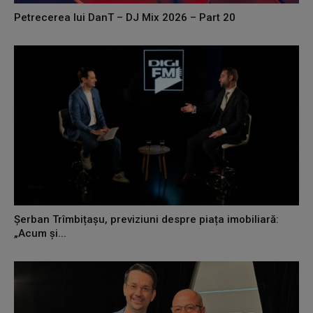
Petrecerea lui DanT – DJ Mix 2026 – Part 20
Șerban Trîmbițașu, previziuni despre piața imobiliară:
„Acum și...