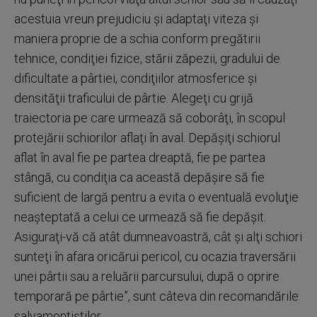
acestuia vreun prejudiciu şi adaptaţi viteza şi
maniera proprie de a schia conform pregătirii
tehnice, condiţiei fizice, stării zăpezii, gradului de
dificultate a pârtiei, condiţiilor atmosferice şi
densităţii traficului de pârtie. Alegeţi cu grijă
traiectoria pe care urmează să coborâţi, în scopul
protejării schiorilor aflaţi în aval. Depăşiţi schiorul
aflat în aval fie pe partea dreaptă, fie pe partea
stângă, cu condiţia ca această depăşire să fie
suficient de largă pentru a evita o eventuală evoluţie
neaşteptată a celui ce urmează să fie depăşit.
Asiguraţi-vă că atât dumneavoastră, cât şi alţi schiori
sunteţi în afara oricărui pericol, cu ocazia traversării
unei pârtii sau a reluării parcursului, după o oprire
temporară pe pârtie”, sunt câteva din recomandările
salvamontiştilor.