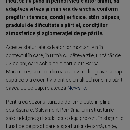
încât să nu pună în pericol vieţile altor shiori, să
adapteze viteza şi maniera de a schia conform
pregătirii tehnice, condiţiei fizice, stării zăpezii,
gradului de dificultate a pârtiei, condiţiilor
atmosferice şi aglomeraţiei de pe pârtie.
Aceste sfaturi ale salvatorilor montani vin în
contextul în care, în urmă cu câteva zile, un tânăr de
23 de ani, care schia pe o pârtie din Borşa,
Maramureş, a murit din cauza loviturilor grave la cap,
după ce s-a ciocnit violent de un alt schior şi i-a sărit
casca de pe cap, relatează
News.ro
.
Pentru că sezonul turistic de iarnă este in plină
desfăşurare, Salvamont România, prin structurile
sale judeţene şi locale, este deja prezent în staţiunile
turistice de practicare a sporturilor de iarnă, unde,