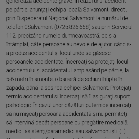
generează accidente grave. În cazul unui accident
pe pârtie, anunţaţi echipa locală Salvamont, direct ,
prin Dispeceratul Naţional Salvamont la numărul de
telefon 0Salvamont (0725.826.668) sau prin Serviciul
112, precizând numele dumneavoastră, ce s-a
întâmplat, câte persoane au nevoie de ajutor, când s-
a produs accidentul şi locul unde se găsesc
persoanele accidentate. Încercaţi să protejaţi locul
accidentului şi accidentatul, amplasând pe pârtie, la
5-6 metri în amonte, o barieră de schiuri înfipte în
zăpadă, până la sosirea echipei Salvamont. Protejaţi
termic accidentatul si încercaţi să îi asiguraţi suport
psihologic. În cazul unor căzături puternice încercaţi
să nu mişcaţi persoana accidentată şi nu permiteţi
să intervină decât persoane cu pregătire medicală,
medici, asistenţi/paramedici sau salvamontişti. (...)