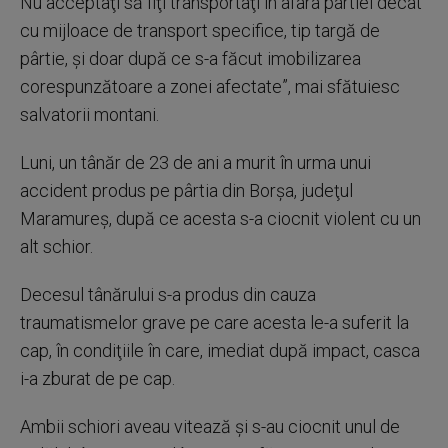
Nu acceptaţi să fiţi transportaţi în afara pârtiei decât
cu mijloace de transport specifice, tip targă de
pârtie, şi doar după ce s-a făcut imobilizarea
corespunzătoare a zonei afectate”, mai sfătuiesc
salvatorii montani.
Luni, un tânăr de 23 de ani a murit în urma unui
accident produs pe pârtia din Borşa, judeţul
Maramureş, după ce acesta s-a ciocnit violent cu un
alt schior.
Decesul tânărului s-a produs din cauza
traumatismelor grave pe care acesta le-a suferit la
cap, în condiţiile în care, imediat după impact, casca
i-a zburat de pe cap.
Ambii schiori aveau vitează şi s-au ciocnit unul de