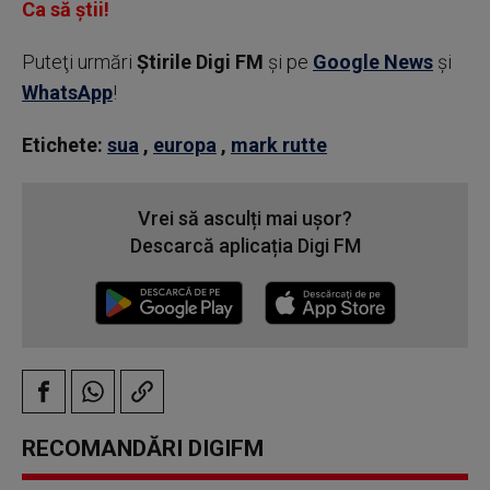
Ca să știi!
Puteţi urmări
Știrile Digi FM
şi pe
Google News
şi
WhatsApp
!
Etichete:
sua
,
europa
,
mark rutte
Vrei să asculți mai ușor?
Descarcă aplicația Digi FM
RECOMANDĂRI DIGIFM