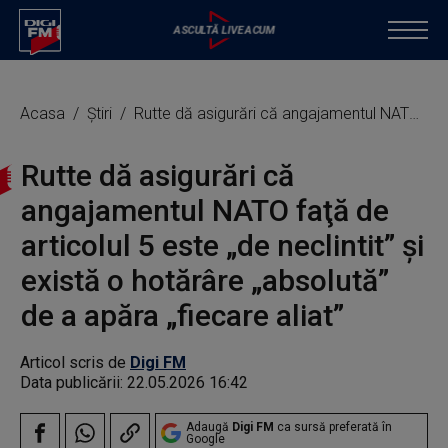
Acasa
Știri
Rutte dă asigurări că angajamentul NATO faţă de articolul 5 este „de neclintit” şi există o hotărâre „absolută” de a apăra „fiecare aliat”
Rutte dă asigurări că
angajamentul NATO faţă de
articolul 5 este „de neclintit” şi
există o hotărâre „absolută”
de a apăra „fiecare aliat”
Articol scris de
Digi FM
Data publicării:
22.05.2026 16:42
Adaugă
Digi FM
ca sursă preferată în
Google