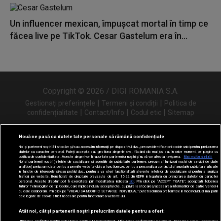
Un influencer mexican, împușcat mortal în timp ce
făcea live pe TikTok. Cesar Gastelum era în...
Copyright © 2026 / DIGI ROMANIA S.A.
|
|
Gestionați preferințele
Termeni și condiții
Politica de
|
|
|
confidențialitate
Contact/Info
Codul etic
Sitemap
Nouă ne pasă ca datele tale personale să rămână confidențiale
Noi și partenerii noștri
31
stocăm și/sau accesăm informații pe dispozitivul dvs., precum identificatorii cookie unici pentru prelucrarea
Urmărește-ne și pe
datelor cu caracter personal. Puteți accepta sau gestiona alegerile dvs. făcând clic mai jos sau în orice moment, pe pagina cu
politica de confidențialitate. Aceste alegeri vor fi raportate partenerilor noștri și nu vă vor afecta navigarea.
Mai multe detalii
Noi si partenerii nostri (retelele de socializare si agentiile de publicitate partenere, precum si furnizorii nostri de servicii de date
analitice) prelucram date pentru a permite website-ului sa functioneze, pentru a personaliza continutul si anunturile publicitare afisate
in functie de interesele si/sau profilul dvs., pentru a va oferi functionalitati aferente retelelor de socializare si pentru a analiza
traficul pe website. Beneficiati de drepturile prevazute de art. 15-22 din GDPR in legatura cu prelucrarea datelor cu caracter
personal. Aceste drepturi pot fi exercitate prin modalitatea indicata
aici
. Prin click pe “ACCEPT TOATE”, acceptati folosirea
tuturor Tehnologiilor de tip Cookie, care implica inclusiv acceptul dvs. cu privire la stocarea/accesarea informatiilor de catre Vendor-ii
cu care colaboram. Prin click pe “VREAU SA MODIFIC SETARILE INDIVIDUAL” puteti schimba preferintele in mod individual, mai putin
cele legate de cookie strict necesare pentru functionarea website-ului.
Atât noi, cât și partenerii noștri prelucrăm datele pentru a oferi: