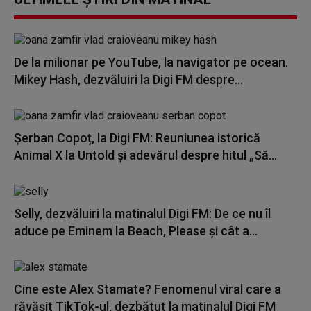
De la milionar pe YouTube, la navigator pe ocean.
Mikey Hash, dezvăluiri la Digi FM despre...
Șerban Copoț, la Digi FM: Reuniunea istorică
Animal X la Untold și adevărul despre hitul „Să...
Selly, dezvăluiri la matinalul Digi FM: De ce nu îl
aduce pe Eminem la Beach, Please și cât a...
Cine este Alex Stamate? Fenomenul viral care a
răvășit TikTok-ul, dezbătut la matinalul Digi FM