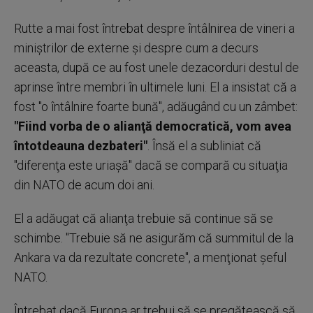
Rutte a mai fost întrebat despre întâlnirea de vineri a
miniştrilor de externe şi despre cum a decurs
aceasta, după ce au fost unele dezacorduri destul de
aprinse între membri în ultimele luni. El a insistat că a
fost "o întâlnire foarte bună", adăugând cu un zâmbet:
"Fiind vorba de o alianţă democratică, vom avea
întotdeauna dezbateri"
. Însă el a subliniat că
"diferenţa este uriaşă" dacă se compară cu situaţia
din NATO de acum doi ani.
El a adăugat că alianţa trebuie să continue să se
schimbe. "Trebuie să ne asigurăm că summitul de la
Ankara va da rezultate concrete", a menţionat şeful
NATO.
Întrebat dacă Europa ar trebui să se pregătească să