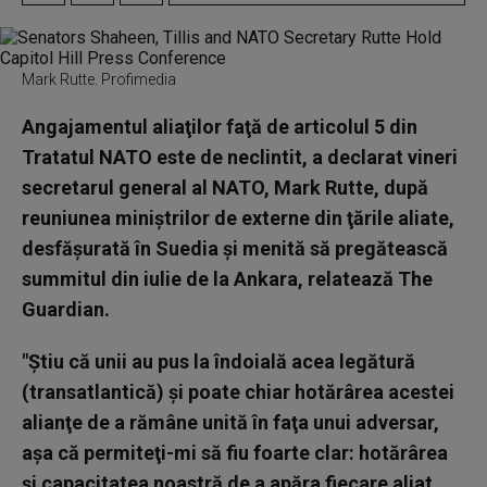
Mark Rutte. Profimedia
Angajamentul aliaţilor faţă de articolul 5 din
Tratatul NATO este de neclintit, a declarat vineri
secretarul general al NATO, Mark Rutte, după
reuniunea miniştrilor de externe din ţările aliate,
desfăşurată în Suedia şi menită să pregătească
summitul din iulie de la Ankara, relatează The
Guardian.
"Ştiu că unii au pus la îndoială acea legătură
(transatlantică) şi poate chiar hotărârea acestei
alianţe de a rămâne unită în faţa unui adversar,
aşa că permiteţi-mi să fiu foarte clar: hotărârea
şi capacitatea noastră de a apăra fiecare aliat