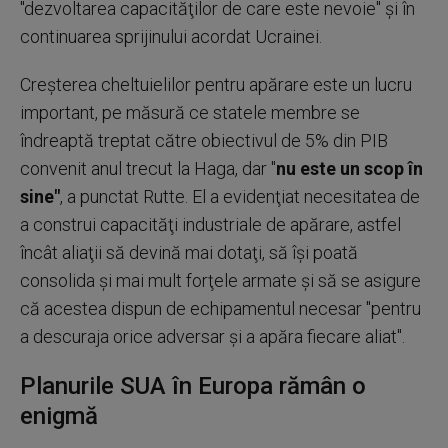
"dezvoltarea capacităţilor de care este nevoie" şi în
continuarea sprijinului acordat Ucrainei.
Creşterea cheltuielilor pentru apărare este un lucru
important, pe măsură ce statele membre se
îndreaptă treptat către obiectivul de 5% din PIB
convenit anul trecut la Haga, dar "
nu este un scop în
sine"
, a punctat Rutte. El a evidenţiat necesitatea de
a construi capacităţi industriale de apărare, astfel
încât aliaţii să devină mai dotaţi, să îşi poată
consolida şi mai mult forţele armate şi să se asigure
că acestea dispun de echipamentul necesar "pentru
a descuraja orice adversar şi a apăra fiecare aliat".
Planurile SUA în Europa rămân o
enigmă