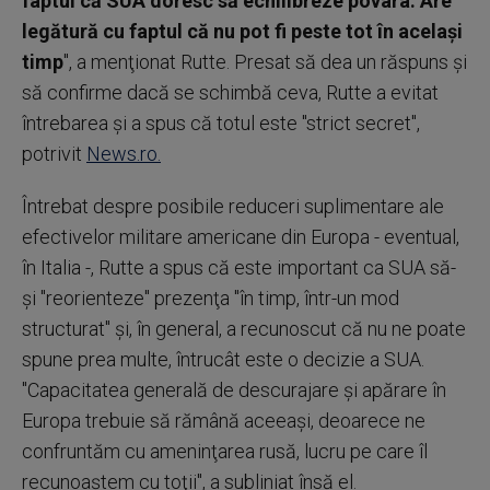
faptul că SUA doresc să echilibreze povara. Are
legătură cu faptul că nu pot fi peste tot în acelaşi
timp
", a menţionat Rutte. Presat să dea un răspuns şi
să confirme dacă se schimbă ceva, Rutte a evitat
întrebarea şi a spus că totul este "strict secret",
potrivit
News.ro.
Întrebat despre posibile reduceri suplimentare ale
efectivelor militare americane din Europa - eventual,
în Italia -, Rutte a spus că este important ca SUA să-
şi "reorienteze" prezenţa "în timp, într-un mod
structurat" şi, în general, a recunoscut că nu ne poate
spune prea multe, întrucât este o decizie a SUA.
"Capacitatea generală de descurajare şi apărare în
Europa trebuie să rămână aceeaşi, deoarece ne
confruntăm cu ameninţarea rusă, lucru pe care îl
recunoaştem cu toţii", a subliniat însă el.