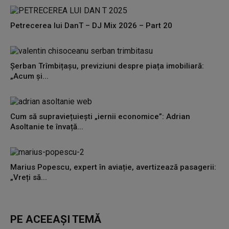
Petrecerea lui DanT – DJ Mix 2026 – Part 20
Șerban Trîmbițașu, previziuni despre piața imobiliară:
„Acum și...
Cum să supraviețuiești „iernii economice”: Adrian
Asoltanie te învață...
Marius Popescu, expert în aviație, avertizează pasagerii:
„Vreți să...
PE ACEEAȘI TEMĂ