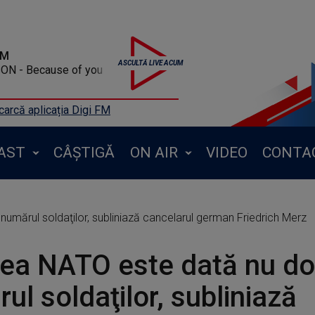
FM
N - Because of you
arcă aplicația Digi FM
AST
CÂȘTIGĂ
ON AIR
VIDEO
CONTA
umărul soldaţilor, subliniază cancelarul german Friedrich Merz
ea NATO este dată nu do
ul soldaţilor, subliniază