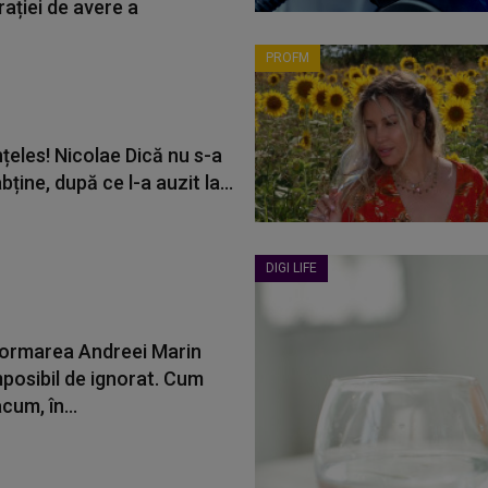
ației de avere a
PROFM
țeles! Nicolae Dică nu s-a
bține, după ce l-a auzit la...
DIGI LIFE
ormarea Andreei Marin
mposibil de ignorat. Cum
cum, în...