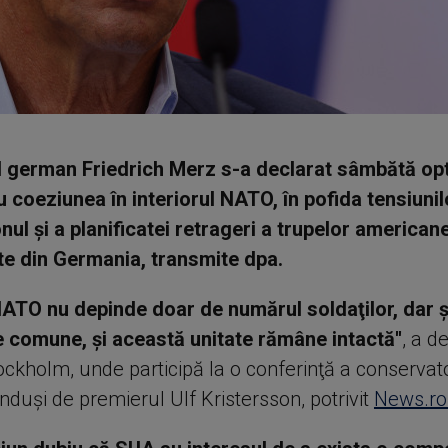
 german Friedrich Merz s-a declarat sâmbătă opt
u coeziunea în interiorul NATO, în pofida tensiunil
ul şi a planificatei retrageri a trupelor american
e din Germania, transmite dpa.
NATO nu depinde doar de numărul soldaţilor, dar ş
e comune, şi această unitate rămâne intactă''
, a d
ckholm, unde participă la o conferinţă a conservato
duşi de premierul Ulf Kristersson, potrivit
News.ro