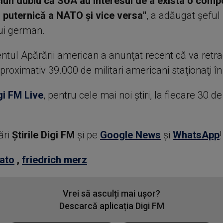
ciun dubiu că SUA au interesul de a exista o com
puternică a NATO şi vice versa''
, a adăugat şeful
ui german.
tul Apărării american a anunţat recent că va retr
aproximativ 39.000 de militari americani staţionaţi 
gi FM Live
, pentru cele mai noi știri, la fiecare 30 d
ări
Știrile Digi FM
şi pe
Google News
şi
WhatsApp
!
ato
,
friedrich merz
Vrei să asculți mai ușor?
Descarcă aplicația Digi FM