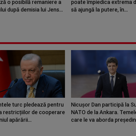
ză o posibilă remaniere a
poate împiedica extrema 
ui după demisia lui Jens...
să ajungă la putere, în...
ntele turc pledează pentru
Nicuşor Dan participă la 
a restricțiilor de cooperare
NATO de la Ankara. Temel
iul apărării...
care le va aborda președin