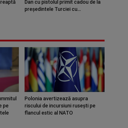
dreaptă
Dan cu pistolul primit cadou de la
preşedintele Turciei cu...
Summitul
Polonia avertizează asupra
e pe
riscului de incursiuni ruseşti pe
tele
flancul estic al NATO