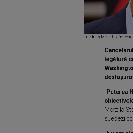
Friedrich Merz. Profimedia
Cancelarul
legătură c
Washington
desfăşurat
''Puterea 
obiectivel
Merz la Sto
suedezi con