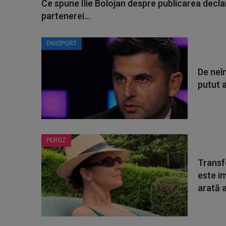
Ce spune Ilie Bolojan despre publicarea declar
partenerei...
DIGISPORT
De neîn
putut a
PEROZ
Transf
este i
arată a