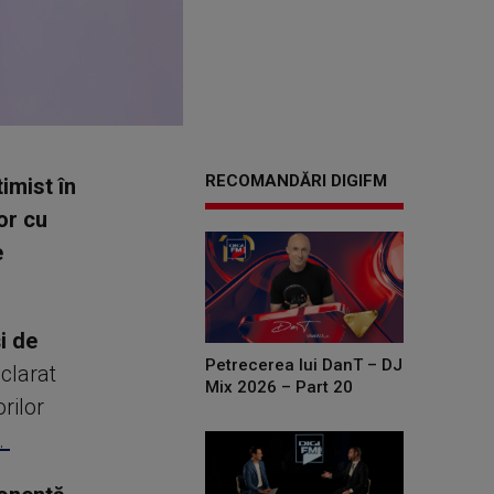
RECOMANDĂRI DIGIFM
imist în
or cu
e
i de
Petrecerea lui DanT – DJ
eclarat
Mix 2026 – Part 20
rilor
.