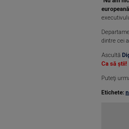
''Nu am ni
europeană 
executivul
Departamen
dintre cei 
Ascultă
Di
Ca să știi!
Puteţi urm
Etichete:
n