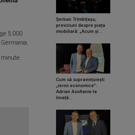
ponentă
Șerban Trîmbițașu,
previziuni despre piața
imobiliară: „Acum și...
age 5.000
în Germania.
e minute.
Cum să supraviețuiești
„iernii economice”:
Adrian Asoltanie te
învață...