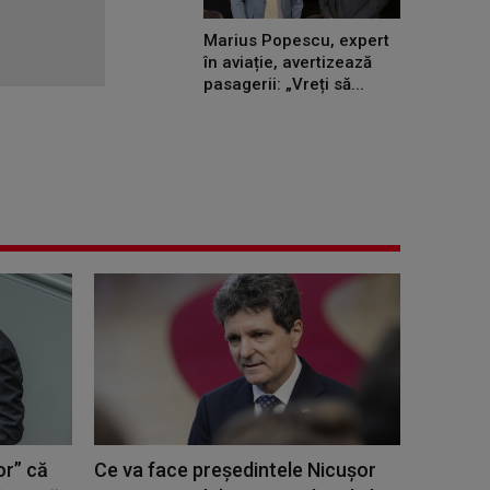
Marius Popescu, expert
în aviație, avertizează
pasagerii: „Vreți să...
or” că
Ce va face preşedintele Nicuşor