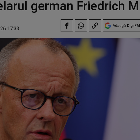
larul german Friedrich M
Adaugă
Digi FM
026 17:33