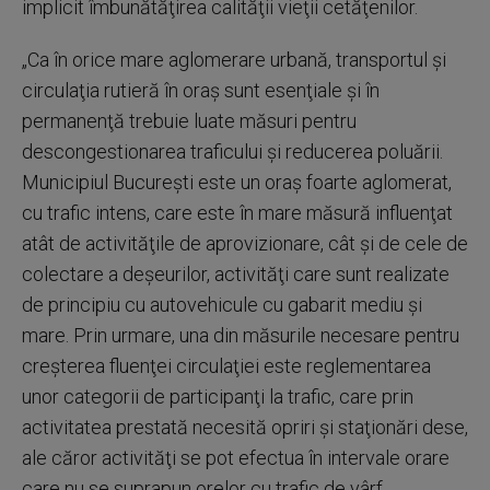
implicit îmbunătăţirea calităţii vieţii cetăţenilor.
„Ca în orice mare aglomerare urbană, transportul şi
circulaţia rutieră în oraş sunt esenţiale şi în
permanenţă trebuie luate măsuri pentru
descongestionarea traficului şi reducerea poluării.
Municipiul Bucureşti este un oraş foarte aglomerat,
cu trafic intens, care este în mare măsură influenţat
atât de activităţile de aprovizionare, cât şi de cele de
colectare a deşeurilor, activităţi care sunt realizate
de principiu cu autovehicule cu gabarit mediu şi
mare. Prin urmare, una din măsurile necesare pentru
creşterea fluenţei circulaţiei este reglementarea
unor categorii de participanţi la trafic, care prin
activitatea prestată necesită opriri şi staţionări dese,
ale căror activităţi se pot efectua în intervale orare
care nu se suprapun orelor cu trafic de vârf,