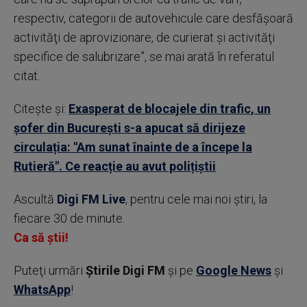
respectiv, categorii de autovehicule care desfăşoară
activităţi de aprovizionare, de curierat şi activităţi
specifice de salubrizare”, se mai arată în referatul
citat.
Citește și:
Exasperat de blocajele din trafic, un
șofer din București s-a apucat să dirijeze
circulația: "Am sunat înainte de a începe la
Rutieră". Ce reacție au avut polițiștii
Ascultă
Digi FM Live
, pentru cele mai noi știri, la
fiecare 30 de minute.
Ca să știi!
Puteţi urmări
Știrile Digi FM
şi pe
Google News
şi
WhatsApp
!