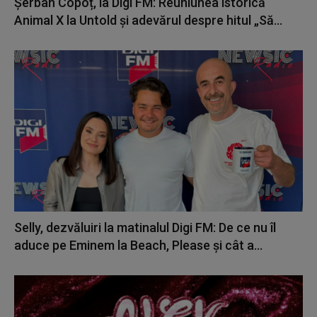
Șerban Copoț, la Digi FM: Reuniunea istorică
Animal X la Untold și adevărul despre hitul „Să...
Selly, dezvăluiri la matinalul Digi FM: De ce nu îl
aduce pe Eminem la Beach, Please și cât a...