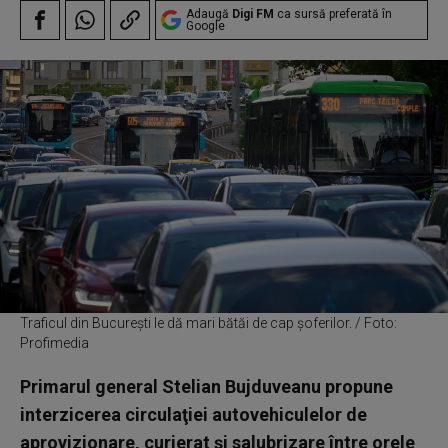
Adaugă
Digi FM
ca sursă preferată în
Google
Traficul din București le dă mari bătăi de cap șoferilor. / Foto:
Profimedia
Primarul general Stelian Bujduveanu propune
interzicerea circulaţiei autovehiculelor de
aprovizionare, curierat şi salubrizare între orele