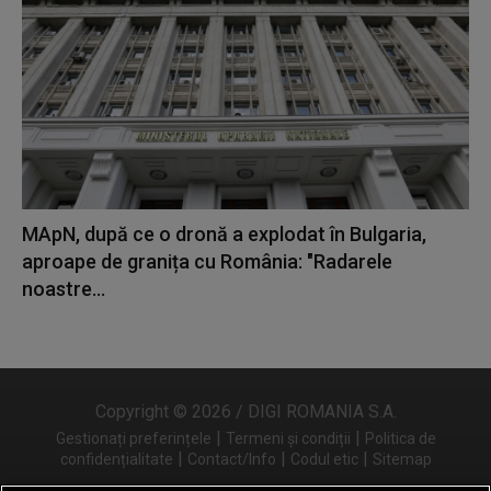
MApN, după ce o dronă a explodat în Bulgaria,
aproape de granița cu România: "Radarele
noastre...
Copyright © 2026 / DIGI ROMANIA S.A.
|
|
Gestionați preferințele
Termeni și condiții
Politica de
|
|
|
confidențialitate
Contact/Info
Codul etic
Sitemap