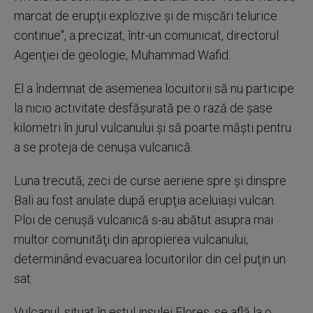
marcat de erupţii explozive şi de mişcări telurice
continue'', a precizat, într-un comunicat, directorul
Agenţiei de geologie, Muhammad Wafid.
El a îndemnat de asemenea locuitorii să nu participe
la nicio activitate desfăşurată pe o rază de şase
kilometri în jurul vulcanului şi să poarte măşti pentru
a se proteja de cenuşa vulcanică.
Luna trecută, zeci de curse aeriene spre şi dinspre
Bali au fost anulate după erupţia aceluiaşi vulcan.
Ploi de cenuşă vulcanică s-au abătut asupra mai
multor comunităţi din apropierea vulcanului,
determinând evacuarea locuitorilor din cel puţin un
sat.
Vulcanul, situat în estul insulei Flores, se află la o