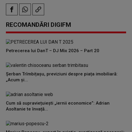
RECOMANDĂRI DIGIFM
Petrecerea lui DanT – DJ Mix 2026 – Part 20
Șerban Trîmbițașu, previziuni despre piața imobiliară:
„Acum și...
Cum să supraviețuiești „iernii economice”: Adrian
Asoltanie te învață...