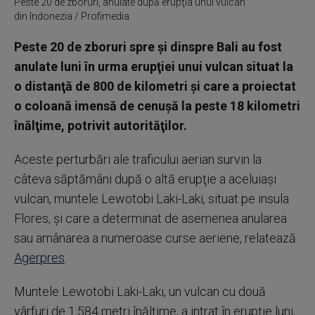
Peste 20 de zboruri, anulate după erupţia unui vulcan
din Indonezia / Profimedia
Peste 20 de zboruri spre şi dinspre Bali au fost
anulate luni în urma erupţiei unui vulcan situat la
o distanţă de 800 de kilometri şi care a proiectat
o coloană imensă de cenuşă la peste 18 kilometri
înălţime, potrivit autorităţilor.
Aceste perturbări ale traficului aerian survin la
câteva săptămâni după o altă erupţie a aceluiaşi
vulcan, muntele Lewotobi Laki-Laki, situat pe insula
Flores, şi care a determinat de asemenea anularea
sau amânarea a numeroase curse aeriene, relatează
Agerpres
.
Muntele Lewotobi Laki-Laki, un vulcan cu două
vârfuri de 1.584 metri înălţime, a intrat în erupţie luni,