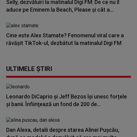
Selly, dezvăluiri la matinalul Digi FM: De ce nu îl
aduce pe Eminem la Beach, Please și cât a...
Cine este Alex Stamate? Fenomenul viral care a
răvășit TikTok-ul, dezbătut la matinalul Digi FM
ULTIMELE ȘTIRI
Leonardo DiCaprio şi Jeff Bezos își unesc forțele
și banii. Înfiinţează un fond de 200 de...
Dan Alexa, detalii despre starea Alinei Pușcău,