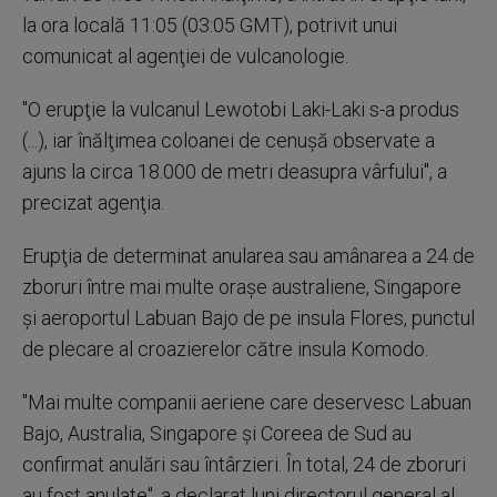
la ora locală 11:05 (03:05 GMT), potrivit unui
comunicat al agenţiei de vulcanologie.
''O erupţie la vulcanul Lewotobi Laki-Laki s-a produs
(...), iar înălţimea coloanei de cenuşă observate a
ajuns la circa 18.000 de metri deasupra vârfului'', a
precizat agenţia.
Erupţia de determinat anularea sau amânarea a 24 de
zboruri între mai multe oraşe australiene, Singapore
şi aeroportul Labuan Bajo de pe insula Flores, punctul
de plecare al croazierelor către insula Komodo.
''Mai multe companii aeriene care deservesc Labuan
Bajo, Australia, Singapore şi Coreea de Sud au
confirmat anulări sau întârzieri. În total, 24 de zboruri
au fost anulate'', a declarat luni directorul general al