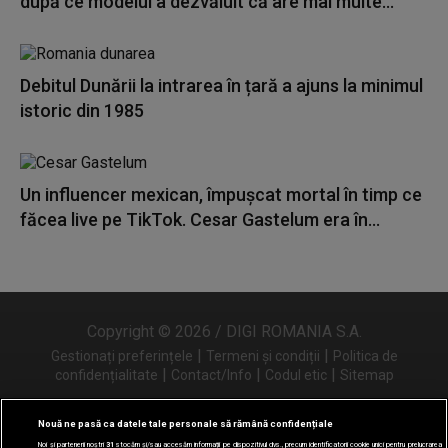
după ce modelul a dezvăluit că are mai multe...
Debitul Dunării la intrarea în țară a ajuns la minimul
istoric din 1985
Un influencer mexican, împușcat mortal în timp ce
făcea live pe TikTok. Cesar Gastelum era în...
Copyright © 2026 / DIGI ROMANIA S.A.
|
|
Gestionați preferințele
Termeni și condiții
Politica de
|
|
|
confidențialitate
Contact/Info
Codul etic
Sitemap
Nouă ne pasă ca datele tale personale să rămână confidențiale
Noi și partenerii noștri
31
stocăm și/sau accesăm informații pe dispozitivul dvs., precum identificatorii cookie unici pentru prelucrarea