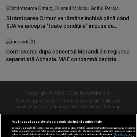
Strâmtoarea Ormuz va rămâne închisă până când
SUA va accepta "toate condițiile" impuse de...
Controverse după concertul Morandi din regiunea
separatistă Abhazia. MAE condamnă decizia...
Copyright © 2026 / DIGI ROMANIA S.A.
|
|
Gestionați preferințele
Termeni și condiții
Politica de
|
|
|
confidențialitate
Contact/Info
Codul etic
Sitemap
Nouă ne pasă ca datele tale personale să rămână confidențiale
Noi și partenerii noștri
31
stocăm și/sau accesăm informații pe dispozitivul dvs., precum identificatorii cookie unici pentru prelucrarea
Urmărește-ne și pe
datelor cu caracter personal. Puteți accepta sau gestiona alegerile dvs. făcând clic mai jos sau în orice moment, pe pagina cu
politica de confidențialitate. Aceste alegeri vor fi raportate partenerilor noștri și nu vă vor afecta navigarea.
Mai multe detalii