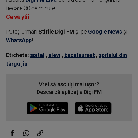
fiecare 30 de minute.
Ca să știi!
Puteţi urmări
Știrile Digi FM
şi pe
Google News
şi
WhatsApp
!
Etichete:
spital
,
elevi
,
bacalaureat
,
spitalul din
târgu jiu
Vrei să asculți mai ușor?
Descarcă aplicația Digi FM