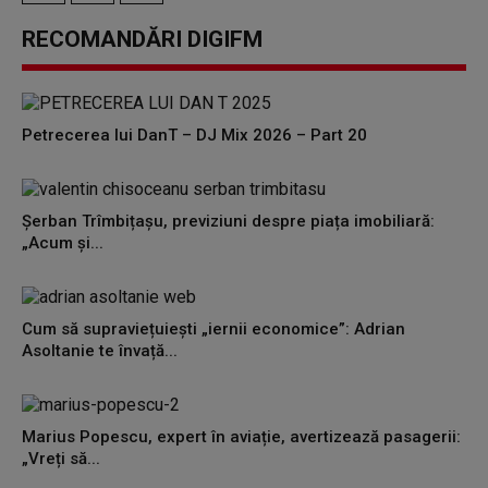
RECOMANDĂRI DIGIFM
Petrecerea lui DanT – DJ Mix 2026 – Part 20
Șerban Trîmbițașu, previziuni despre piața imobiliară:
„Acum și...
Cum să supraviețuiești „iernii economice”: Adrian
Asoltanie te învață...
Marius Popescu, expert în aviație, avertizează pasagerii:
„Vreți să...