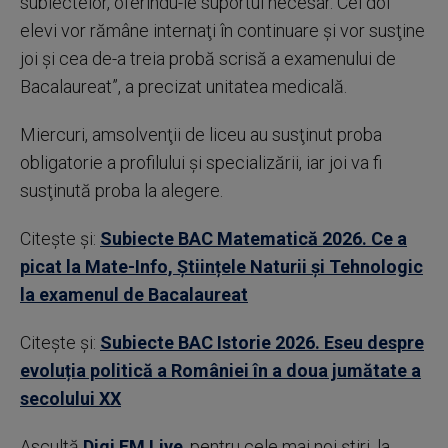
subiectelor, oferindu-le suportul necesar. Cei doi
elevi vor rămâne internaţi în continuare şi vor susţine
joi şi cea de-a treia probă scrisă a examenului de
Bacalaureat”, a precizat unitatea medicală.
Miercuri, amsolvenţii de liceu au susţinut proba
obligatorie a profilului şi specializării, iar joi va fi
susţinută proba la alegere.
Citește și:
Subiecte BAC Matematică 2026. Ce a
picat la Mate-Info, Științele Naturii și Tehnologic
la examenul de Bacalaureat
Citește și:
Subiecte BAC Istorie 2026. Eseu despre
evoluția politică a României în a doua jumătate a
secolului XX
Ascultă
Digi FM Live
, pentru cele mai noi știri, la