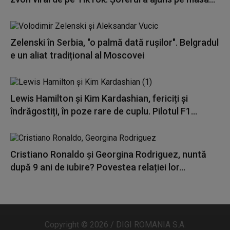
Zelenski în Serbia, "o palmă dată rușilor". Belgradul
e un aliat tradițional al Moscovei
Lewis Hamilton și Kim Kardashian, fericiți și
îndrăgostiți, în poze rare de cuplu. Pilotul F1...
Cristiano Ronaldo și Georgina Rodriguez, nuntă
după 9 ani de iubire? Povestea relației lor...
Copyright © 2026 / DIGI ROMANIA S.A.