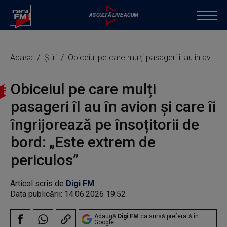
Acasa
Știri
Obiceiul pe care mulți pasageri îl au în avion și care îi îngrijorează pe însoțitorii de bord: „Este extrem de periculos”
Obiceiul pe care mulți
pasageri îl au în avion și care îi
îngrijorează pe însoțitorii de
bord: „Este extrem de
periculos”
Articol scris de
Digi FM
Data publicării:
14.06.2026 19:52
Adaugă
Digi FM
ca sursă preferată în
Google