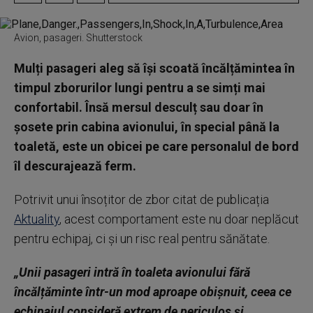
Avion, pasageri. Shutterstock
Mulți pasageri aleg să își scoată încălțămintea în
timpul zborurilor lungi pentru a se simți mai
confortabil. Însă mersul desculț sau doar în
șosete prin cabina avionului, în special până la
toaletă, este un obicei pe care personalul de bord
îl descurajează ferm.
Potrivit unui însoțitor de zbor citat de publicația
Aktuality
, acest comportament este nu doar neplăcut
pentru echipaj, ci și un risc real pentru sănătate.
„Unii pasageri intră în toaleta avionului fără
încălțăminte într-un mod aproape obișnuit, ceea ce
echipajul consideră extrem de periculos și