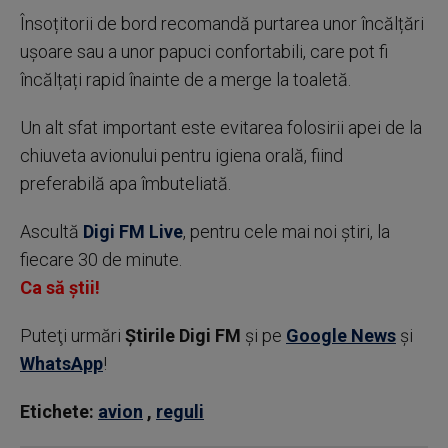
Însoțitorii de bord recomandă purtarea unor încălțări
ușoare sau a unor papuci confortabili, care pot fi
încălțați rapid înainte de a merge la toaletă.
Un alt sfat important este evitarea folosirii apei de la
chiuveta avionului pentru igiena orală, fiind
preferabilă apa îmbuteliată.
Ascultă
Digi FM Live
, pentru cele mai noi știri, la
fiecare 30 de minute.
Ca să știi!
Puteţi urmări
Știrile Digi FM
şi pe
Google News
şi
WhatsApp
!
Etichete:
avion
,
reguli