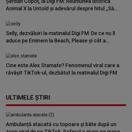
Șerban Copoț, la Digi FM: Reuniunea istorică
Animal X la Untold și adevărul despre hitul „Să...
Selly, dezvăluiri la matinalul Digi FM: De ce nu îl
aduce pe Eminem la Beach, Please și cât a...
Cine este Alex Stamate? Fenomenul viral care a
răvășit TikTok-ul, dezbătut la matinalul Digi FM
ULTIMELE ȘTIRI
Ambulanță atacată cu topoare și bâte după un
zvon viral de pe TikTok. Șoferul a ajuns pe masa...