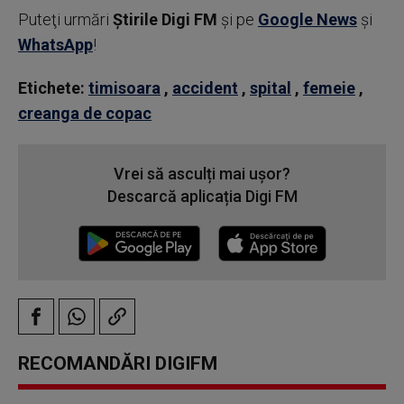
Puteţi urmări
Știrile Digi FM
şi pe
Google News
şi
WhatsApp
!
Etichete:
timisoara
,
accident
,
spital
,
femeie
,
creanga de copac
Vrei să asculți mai ușor?
Descarcă aplicația Digi FM
RECOMANDĂRI DIGIFM