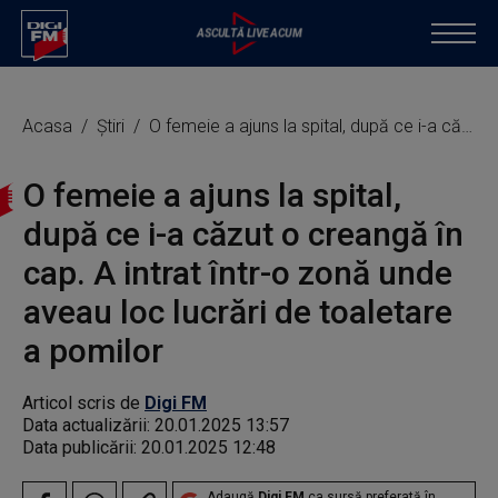
Acasa
Știri
O femeie a ajuns la spital, după ce i-a căzut o creangă în cap. A intrat într-o zonă unde aveau loc lucrări de toaletare a pomilor
O femeie a ajuns la spital,
după ce i-a căzut o creangă în
cap. A intrat într-o zonă unde
aveau loc lucrări de toaletare
a pomilor
Articol scris de
Digi FM
Data actualizării:
20.01.2025 13:57
Data publicării:
20.01.2025 12:48
Adaugă
Digi FM
ca sursă preferată în