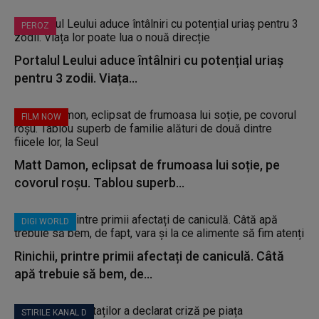
PEROZ
Portalul Leului aduce întâlniri cu potențial uriaș
pentru 3 zodii. Viața...
FILM NOW
Matt Damon, eclipsat de frumoasa lui soție, pe
covorul roșu. Tablou superb...
DIGI WORLD
Rinichii, printre primii afectați de caniculă. Câtă
apă trebuie să bem, de...
STIRILE KANAL D