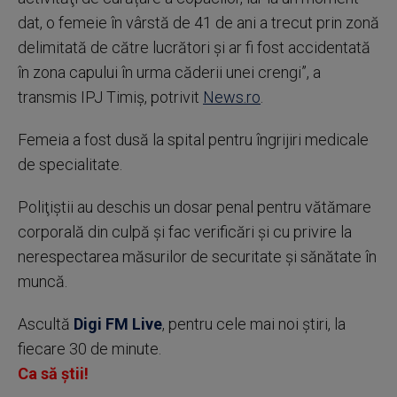
dat, o femeie în vârstă de 41 de ani a trecut prin zonă
delimitată de către lucrători şi ar fi fost accidentată
în zona capului în urma căderii unei crengi”, a
transmis IPJ Timiş, potrivit
News.ro
.
Femeia a fost dusă la spital pentru îngrijiri medicale
de specialitate.
Poliţiştii au deschis un dosar penal pentru vătămare
corporală din culpă şi fac verificări şi cu privire la
nerespectarea măsurilor de securitate şi sănătate în
muncă.
Ascultă
Digi FM Live
, pentru cele mai noi știri, la
fiecare 30 de minute.
Ca să știi!