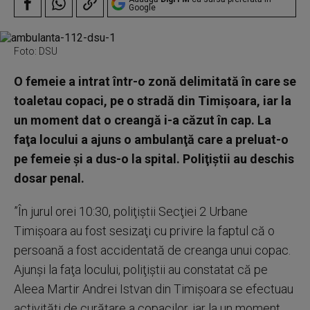
Google
Foto: DSU
O femeie a intrat într-o zonă delimitată în care se
toaletau copaci, pe o stradă din Timişoara, iar la
un moment dat o creangă i-a căzut în cap. La
faţa locului a ajuns o ambulanţă care a preluat-o
pe femeie şi a dus-o la spital. Poliţiştii au deschis
dosar penal.
”În jurul orei 10:30, poliţiştii Secţiei 2 Urbane
Timişoara au fost sesizaţi cu privire la faptul că o
persoană a fost accidentată de creanga unui copac.
Ajunşi la faţa locului, poliţiştii au constatat că pe
Aleea Martir Andrei Istvan din Timişoara se efectuau
activităţi de curățare a copacilor, iar la un moment