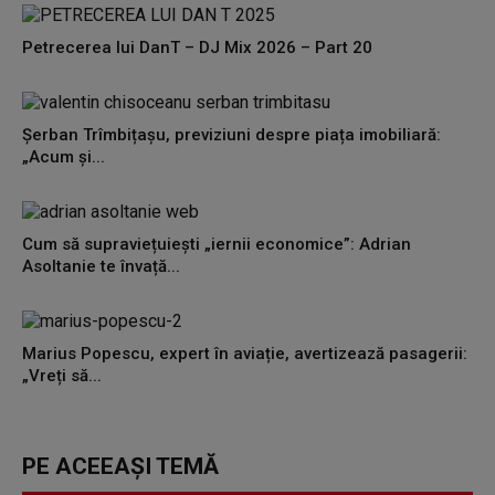
Petrecerea lui DanT – DJ Mix 2026 – Part 20
Șerban Trîmbițașu, previziuni despre piața imobiliară:
„Acum și...
Cum să supraviețuiești „iernii economice”: Adrian
Asoltanie te învață...
Marius Popescu, expert în aviație, avertizează pasagerii:
„Vreți să...
PE ACEEAȘI TEMĂ