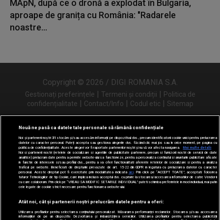
MApN, după ce o dronă a explodat în Bulgaria,
aproape de granița cu România: "Radarele
noastre...
Copyright © 2026 / DIGI ROMANIA S.A.
|
|
Gestionați preferințele
Termeni și condiții
Politica de
|
|
|
confidențialitate
Contact/Info
Codul etic
Sitemap
Nouă ne pasă ca datele tale personale să rămână confidențiale
Noi și partenerii noștri
31
stocăm și/sau accesăm informații pe dispozitivul dvs., precum identificatorii cookie unici pentru prelucrarea
Urmărește-ne și pe
datelor cu caracter personal. Puteți accepta sau gestiona alegerile dvs. făcând clic mai jos sau în orice moment, pe pagina cu
politica de confidențialitate. Aceste alegeri vor fi raportate partenerilor noștri și nu vă vor afecta navigarea.
Mai multe detalii
Noi si partenerii nostri (retelele de socializare si agentiile de publicitate partenere, precum si furnizorii nostri de servicii de date
analitice) prelucram date pentru a permite website-ului sa functioneze, pentru a personaliza continutul si anunturile publicitare afisate
in functie de interesele si/sau profilul dvs., pentru a va oferi functionalitati aferente retelelor de socializare si pentru a analiza
traficul pe website. Beneficiati de drepturile prevazute de art. 15-22 din GDPR in legatura cu prelucrarea datelor cu caracter
personal. Aceste drepturi pot fi exercitate prin modalitatea indicata
aici
. Prin click pe “ACCEPT TOATE”, acceptati folosirea
tuturor Tehnologiilor de tip Cookie, care implica inclusiv acceptul dvs. cu privire la stocarea/accesarea informatiilor de catre Vendor-ii
cu care colaboram. Prin click pe “VREAU SA MODIFIC SETARILE INDIVIDUAL” puteti schimba preferintele in mod individual, mai putin
cele legate de cookie strict necesare pentru functionarea website-ului.
Atât noi, cât și partenerii noștri prelucrăm datele pentru a oferi:
Utilizarea profilurilor pentru selectarea conținutului personalizat. Măsurarea performanței reclamelor. Stocarea și/sau accesarea
informațiilor de pe un dispozitiv. Dezvoltarea și îmbunătățirea serviciilor. Utilizarea profilurilor pentru selectarea publicității