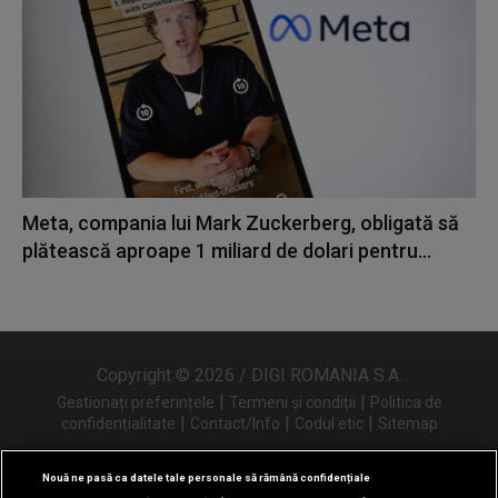
Meta, compania lui Mark Zuckerberg, obligată să
plătească aproape 1 miliard de dolari pentru...
Copyright © 2026 / DIGI ROMANIA S.A.
|
|
Gestionați preferințele
Termeni și condiții
Politica de
|
|
|
confidențialitate
Contact/Info
Codul etic
Sitemap
Nouă ne pasă ca datele tale personale să rămână confidențiale