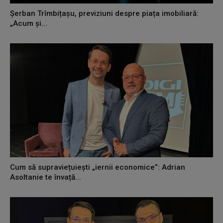
Șerban Trîmbițașu, previziuni despre piața imobiliară:
„Acum și...
Cum să supraviețuiești „iernii economice”: Adrian
Asoltanie te învață...