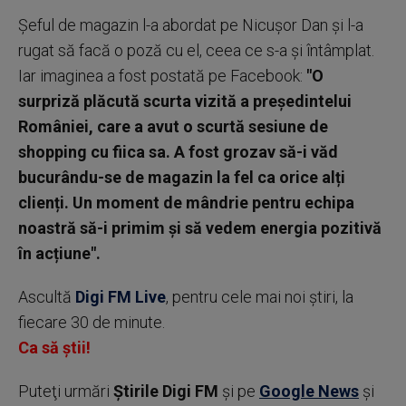
Șeful de magazin l-a abordat pe Nicușor Dan și l-a
rugat să facă o poză cu el, ceea ce s-a și întâmplat.
Iar imaginea a fost postată pe Facebook:
"O
surpriză plăcută scurta vizită a președintelui
României, care a avut o scurtă sesiune de
shopping cu fiica sa. A fost grozav să-i văd
bucurându-se de magazin la fel ca orice alți
clienți. Un moment de mândrie pentru echipa
noastră să-i primim și să vedem energia pozitivă
în acțiune".
Ascultă
Digi FM Live
, pentru cele mai noi știri, la
fiecare 30 de minute.
Ca să știi!
Puteţi urmări
Știrile Digi FM
şi pe
Google News
şi