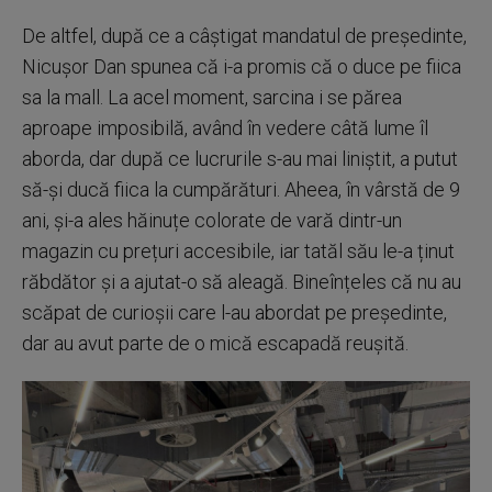
De altfel, după ce a câștigat mandatul de președinte,
Nicușor Dan spunea că i-a promis că o duce pe fiica
sa la mall. La acel moment, sarcina i se părea
aproape imposibilă, având în vedere câtă lume îl
aborda, dar după ce lucrurile s-au mai liniștit, a putut
să-și ducă fiica la cumpărături. Aheea, în vârstă de 9
ani, și-a ales hăinuțe colorate de vară dintr-un
magazin cu prețuri accesibile, iar tatăl său le-a ținut
răbdător și a ajutat-o să aleagă. Bineînțeles că nu au
scăpat de curioșii care l-au abordat pe președinte,
dar au avut parte de o mică escapadă reușită.