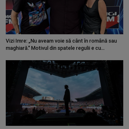
Vizi Imre: „Nu aveam voie să cânt în română sau
maghiară." Motivul din spatele regulii e cu...