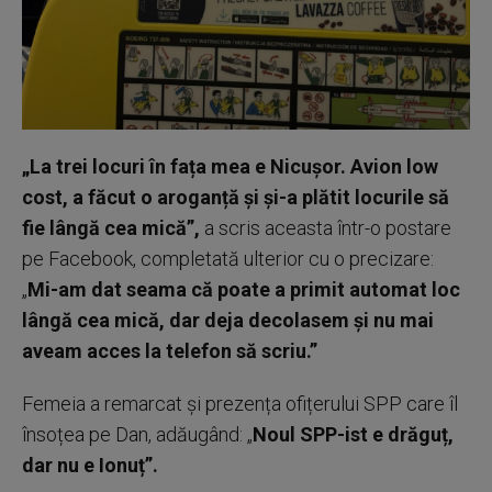
„La trei locuri în fața mea e Nicușor. Avion low
cost, a făcut o aroganță și și-a plătit locurile să
fie lângă cea mică”,
a scris aceasta într-o postare
pe Facebook, completată ulterior cu o precizare:
„
Mi-am dat seama că poate a primit automat loc
lângă cea mică, dar deja decolasem și nu mai
aveam acces la telefon să scriu.”
Femeia a remarcat și prezența ofițerului SPP care îl
însoțea pe Dan, adăugând: „
Noul SPP-ist e drăguț,
dar nu e Ionuț”.