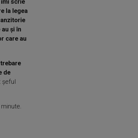
îmi scrie
re la legea
ranzitorie
au şi în
or care au
ntrebare
e de
t şeful
e minute.