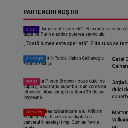
PARTENERII NOȘTRI
DIGI24
„Toată lumea este speriată”. Elita rusă se te
Gata! D
DIGISPORT
Calhan
Soția 
PEROZ
dulci d
superbă
Mărturi
FILM NOW
William 
au...