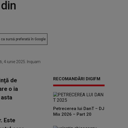
 din
ca sursă preferată în Google
i, 4 iunie 2025. Inquam
RECOMANDĂRI DIGIFM
inţă de
are o ia
 asta
Petrecerea lui DanT – DJ
Mix 2026 – Part 20
. Este