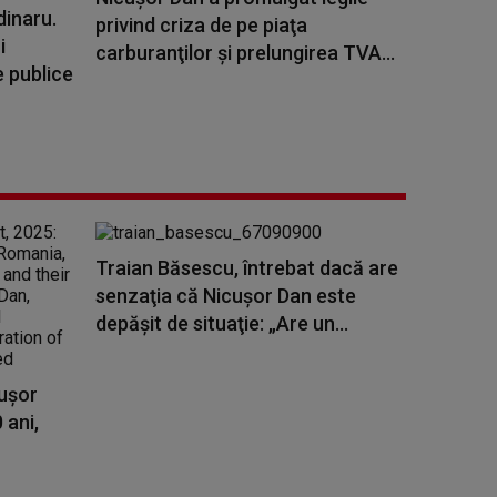
dinaru.
privind criza de pe piaţa
i
carburanţilor şi prelungirea TVA...
e publice
Traian Băsescu, întrebat dacă are
senzaţia că Nicuşor Dan este
depăşit de situaţie: „Are un...
cușor
 ani,