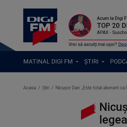
Acum la Digi 
APAX - Suocho 
Vrei să asculți mai ușor?
Desc
MATINAL DIGI FM
ȘTIRI
PODC
Acasa
Știri
Nicuşor Dan: „Este total aberant ca î
Nicuş
legea