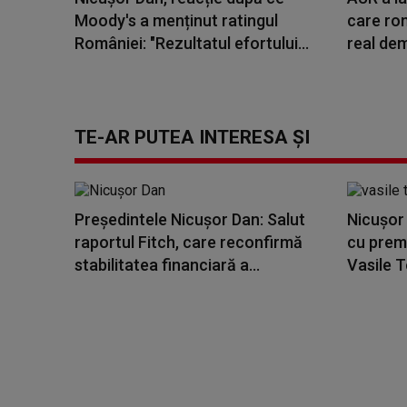
Moody's a menținut ratingul
care rom
României: "Rezultatul efortului...
real dem
TE-AR PUTEA INTERESA ȘI
Preşedintele Nicuşor Dan: Salut
Nicuşor 
raportul Fitch, care reconfirmă
cu premi
stabilitatea financiară a...
Vasile T