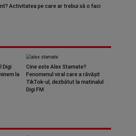
nt? Activitatea pe care ar trebui să o faci
l Digi
Cine este Alex Stamate?
minem la
Fenomenul viral care a răvășit
TikTok-ul, dezbătut la matinalul
Digi FM