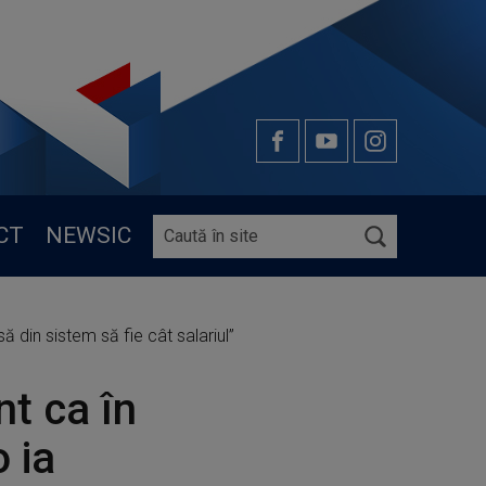
CT
NEWSIC
ă din sistem să fie cât salariul”
nt ca în
 ia