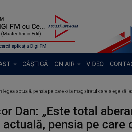
FM
TOP 20 DIGI FM cu Cetin
(Master Radio Edit)
arcă aplicația Digi FM
AST
CÂȘTIGĂ
ON AIR
VIDEO
CONTA
n legea actuală, pensia pe care o ia magistratul care alege să ias
or Dan: „Este total abera
 actuală, pensia pe care o