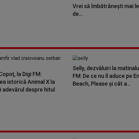
Vrei să îmbătrânești mai le
de...
Selly, dezvăluiri la matinalu
opoț, la Digi FM:
FM: De ce nu îl aduce pe E
a istorică Animal X la
Beach, Please și cât a...
i adevărul despre hitul