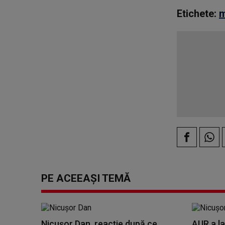
Etichete:
m
PE ACEEAȘI TEMĂ
Nicușor Dan, reacție după ce
AUR a la