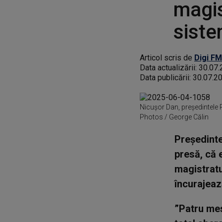
magis
siste
Articol scris de
Digi FM
Data actualizării:
30.07.
Data publicării:
30.07.2
Nicușor Dan, președintele 
Photos / George Călin
Preşedinte
presă, că 
magistratu
încurajeaz
”Patru mes