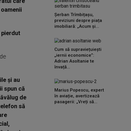
ratul care
ă oamenii
Șerban Trîmbițașu,
previziuni despre piața
imobiliară: „Acum și...
 pierdut
Cum să supraviețuiești
„iernii economice”:
 de
Adrian Asoltanie te
învață...
le şi au
ii spun că
Marius Popescu, expert
în aviație, avertizează
 tăvălug de
pasagerii: „Vreți să...
 telefon să
are
ial,