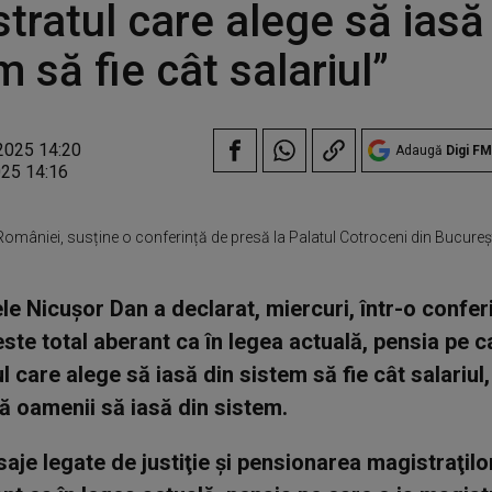
tratul care alege să iasă
m să fie cât salariul”
2025 14:20
Adaugă
Digi FM
025 14:16
României, susține o conferință de presă la Palatul Cotroceni din Bucureșt
le Nicuşor Dan a declarat, miercuri, într-o confer
este total aberant ca în legea actuală, pensia pe c
l care alege să iasă din sistem să fie cât salariul,
ă oamenii să iasă din sistem.
aje legate de justiţie şi pensionarea magistraţilor