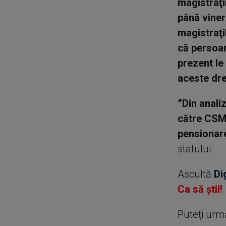
magistraţi
până viner
magistraţi
că persoan
prezent le
aceste dre
”Din anali
către CSM
pensionare
statului.
Ascultă
Di
Ca să știi!
Puteţi urm