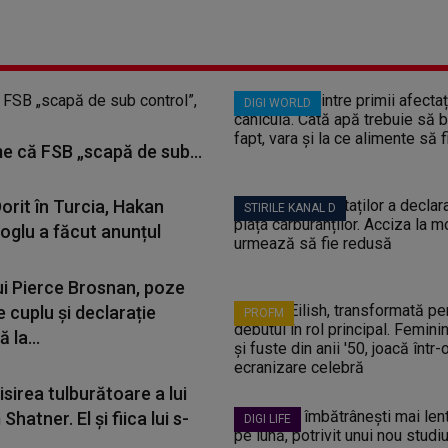
DIGI WORLD
me că FSB „scapă de sub...
orit în Turcia, Hakan
STIRILE KANAL D
oglu a făcut anunțul
lui Pierce Brosnan, poze
e cuplu și declarație
PROFM
 la...
sirea tulburătoare a lui
Shatner. El și fiica lui s-
DIGI LIFE