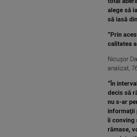
total aber
alege să i
să iasă di
”Prin aces
calitatea a
Nicuşor Da
analizat, 7
”În interva
decis să r
nu s-ar pe
informaţii 
îi conving
rămase, vo