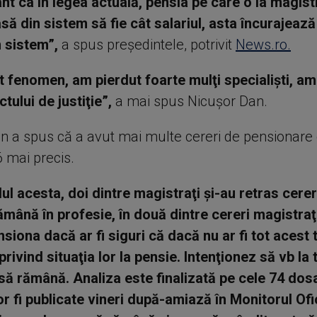
ant ca în legea actuală, pensia pe care o ia magist
asă din sistem să fie cât salariul, asta încurajeaz
n sistem”,
a spus preşedintele, potrivit
News.ro.
t fenomen, am pierdut foarte mulţi specialişti, am
ctului de justiţie”,
a mai spus Nicuşor Dan.
n a spus că a avut mai multe cereri de pensionare
6 mai precis.
lul acesta, doi dintre magistraţi şi-au retras cereri
ămână în profesie, în două dintre cereri magistraţ
nsiona dacă ar fi siguri că dacă nu ar fi tot acest
privind situaţia lor la pensie. Intenţionez să vb la
 să rămână. Analiza este finalizată pe cele 74 dos
r fi publicate vineri după-amiază în Monitorul Ofic