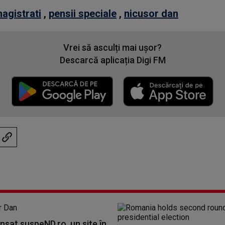
agistrati
,
pensii speciale
,
nicusor dan
Vrei să asculți mai ușor?
Descarcă aplicația Digi FM
nsat suspeND.ro, un site în