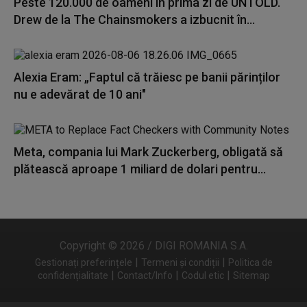
Peste 120.000 de oameni în prima zi de UNTOLD.
Drew de la The Chainsmokers a izbucnit în...
Alexia Eram: „Faptul că trăiesc pe banii părinților
nu e adevărat de 10 ani"
Meta, compania lui Mark Zuckerberg, obligată să
plătească aproape 1 miliard de dolari pentru...
Copyright © 2026 / DIGI ROMANIA S.A.
|
|
Gestionați preferințele
Termeni și condiții
Politica de
|
|
|
confidențialitate
Contact/Info
Codul etic
Sitemap