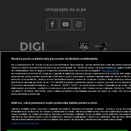
Urmărește-ne și pe
Nouă ne pasă ca datele tale personale să rămână confidențiale
Noi și partenerii noștri
31
stocăm și/sau accesăm informații pe dispozitivul dvs., precum identificatorii cookie unici pentru prelucrar
datelor cu caracter personal. Puteți accepta sau gestiona alegerile dvs. făcând clic mai jos sau în orice moment, pe pagina cu politi
de confidențialitate. Aceste alegeri vor fi raportate partenerilor noștri și nu vă vor afecta navigarea.
Mai multe detalii
Noi si partenerii nostri (retelele de socializare si agentiile de publicitate partenere, precum si furnizorii nostri de servicii de date analitic
prelucram date pentru a permite website-ului sa functioneze, pentru a personaliza continutul si anunturile publicitare afisate in functie 
interesele si/sau profilul dvs., pentru a va oferi functionalitati aferente retelelor de socializare si pentru a analiza traficul pe websit
Beneficiati de drepturile prevazute de art. 15-22 din GDPR in legatura cu prelucrarea datelor cu caracter personal. Aceste drepturi p
fi exercitate prin modalitatea indicata
aici
. Prin click pe “ACCEPT TOATE”, acceptati folosirea tuturor Tehnologiilor de tip Cookie, ca
implica inclusiv acceptul dvs. cu privire la stocarea/accesarea informatiilor de catre Vendor-ii cu care colaboram. Prin click pe “VRE
SA MODIFIC SETARILE INDIVIDUAL” puteti schimba preferintele in mod individual, mai putin cele legate de cookie strict necesa
pentru functionarea website-ului.
Atât noi, cât și partenerii noștri prelucrăm datele pentru a oferi:
Utilizarea profilurilor pentru selectarea conținutului personalizat. Măsurarea performanței reclamelor. Stocarea și/sau accesar
informațiilor de pe un dispozitiv. Dezvoltarea și îmbunătățirea serviciilor. Utilizarea profilurilor pentru selectarea publicității personalizat
Crearea profilurilor de conținut personalizat. Măsurarea performanței conținutului. Crearea profilurilor pentru publicitate personalizat
Utilizarea de date limitate pentru a selecta publicitatea. Înțelegerea publicului prin statistici sau combinații de date din surse diferit
Utilizarea datelor limitate pentru a selecta conținutul. Date precise de geolocație și identificarea prin scanarea dispozitivului.
Listă parteneri (furnizori)