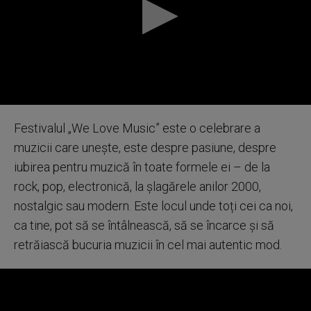
0
seconds
Festivalul „We Love Music” este o celebrare a
of
0
muzicii care unește, este despre pasiune, despre
seconds
iubirea pentru muzică în toate formele ei – de la
rock, pop, electronică, la șlagărele anilor 2000,
nostalgic sau modern. Este locul unde toți cei ca noi,
ca tine, pot să se întâlnească, să se încarce și să
retrăiască bucuria muzicii în cel mai autentic mod.