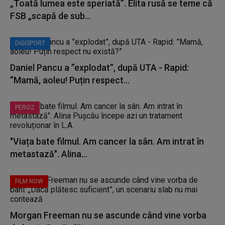
„Toată lumea este speriată”. Elita rusă se teme că
FSB „scapă de sub...
DIGISPORT
Daniel Pancu a ”explodat”, după UTA - Rapid:
”Mamă, aoleu! Puțin respect...
PEROZ
"Viața bate filmul. Am cancer la sân. Am intrat în
metastază". Alina...
FILM NOW
Morgan Freeman nu se ascunde când vine vorba