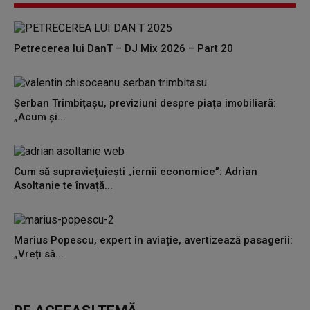
Petrecerea lui DanT – DJ Mix 2026 – Part 20
Șerban Trîmbițașu, previziuni despre piața imobiliară:
„Acum și...
Cum să supraviețuiești „iernii economice”: Adrian
Asoltanie te învață...
Marius Popescu, expert în aviație, avertizează pasagerii:
„Vreți să...