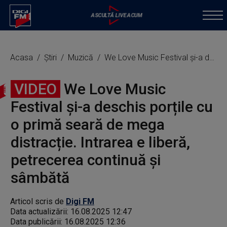
Acasa
Știri
Muzică
We Love Music Festival și-a deschis porțile cu o primă seară de mega distracție. Intrarea e liberă, petrecerea continuă și sâmbătă
VIDEO
We Love Music
Festival și-a deschis porțile cu
o primă seară de mega
distracție. Intrarea e liberă,
petrecerea continuă și
sâmbătă
Articol scris de
Digi FM
Data actualizării:
16.08.2025 12:47
Data publicării:
16.08.2025 12:36