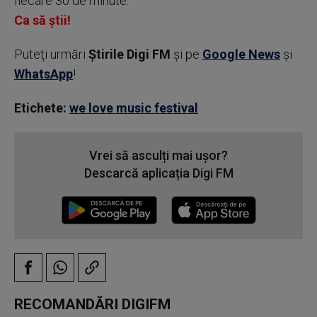
fiecare 30 de minute.
Ca să știi!
Puteţi urmări
Știrile Digi FM
şi pe
Google News
şi
WhatsApp
!
Etichete:
we love music festival
Vrei să asculți mai ușor?
Descarcă aplicația Digi FM
RECOMANDĂRI DIGIFM