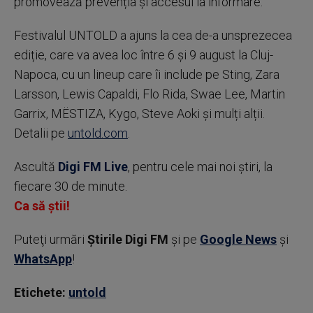
promovează prevenția și accesul la informare.
Festivalul UNTOLD a ajuns la cea de-a unsprezecea
ediție, care va avea loc între 6 și 9 august la Cluj-
Napoca, cu un lineup care îi include pe Sting, Zara
Larsson, Lewis Capaldi, Flo Rida, Swae Lee, Martin
Garrix, MËSTIZA, Kygo, Steve Aoki și mulți alții.
Detalii pe
untold.com
.
Ascultă
Digi FM Live
, pentru cele mai noi știri, la
fiecare 30 de minute.
Ca să știi!
Puteţi urmări
Știrile Digi FM
şi pe
Google News
şi
WhatsApp
!
Etichete:
untold