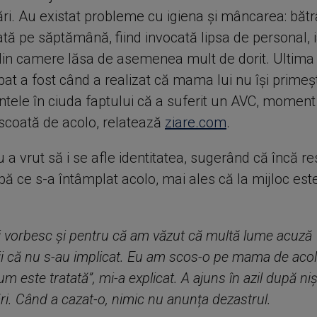
i. Au existat probleme cu igiena și mâncarea: bătr
ată pe săptămână, fiind invocată lipsa de personal, i
din camere lăsa de asemenea mult de dorit. Ultima
bat a fost când a realizat că mama lui nu își primeș
ele în ciuda faptului că a suferit un AVC, moment 
 scoată de acolo, relatează
ziare.com
.
 a vrut să i se afle identitatea, sugerând că încă r
ă ce s-a întâmplat acolo, mai ales că la mijloc e
i vorbesc și pentru că am văzut că multă lume acuză
ii că nu s-au implicat. Eu am scos-o pe mama de aco
m este tratată”, mi-a explicat. A ajuns în azil după ni
. Când a cazat-o, nimic nu anunța dezastrul.