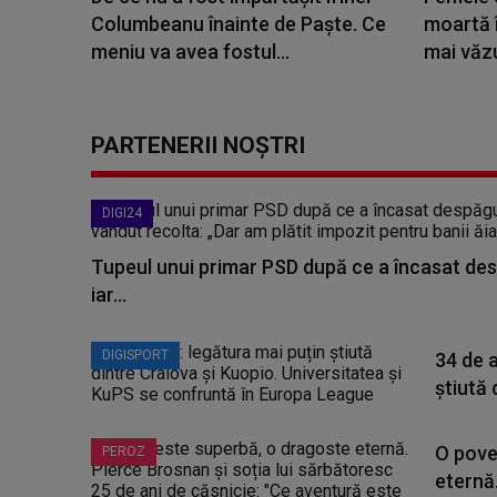
Columbeanu înainte de Paște. Ce
moartă î
meniu va avea fostul...
mai văzu
PARTENERII NOȘTRI
DIGI24
Tupeul unui primar PSD după ce a încasat des
iar...
DIGISPORT
34 de a
știută 
O pove
PEROZ
eternă.