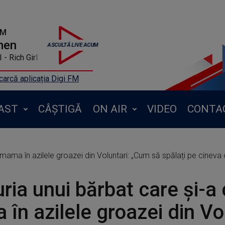
FM
men
 Rich Girl
arcă aplicația Digi FM
AST
CÂȘTIGĂ
ON AIR
VIDEO
CONTA
mama în azilele groazei din Voluntari: „Cum să spălați pe cineva o
ria unui bărbat care și-a
în azilele groazei din Vol