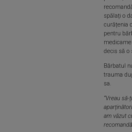
recomandăr
spălați o d
curățenia 
pentru băr
medicament
decis să o
Bărbatul nu
trauma dup
sa.
”Vreau să-ț
aparținător
am văzut cu
recomandări