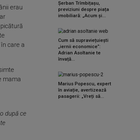
Șerban Trîmbițașu,
ânii erau
previziuni despre piața
ar
imobiliară: „Acum și...
 picătură
te
Cum să supraviețuiești
în care a
„iernii economice”:
Adrian Asoltanie te
învață...
esimte
ste mama
Marius Popescu, expert
în aviație, avertizează
pasagerii: „Vreți să...
lo după ce
ște