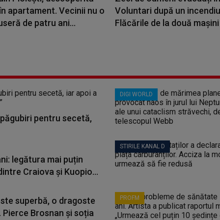
n apartament. Vecinii nu o
Voluntari după un incendiu
seră de patru ani...
Flăcările de la două mașini 
DIGI WORLD
păgubiri pentru secetă,
STIRILE KANAL D
ni: legătura mai puțin
dintre Craiova și Kuopio...
PROFM
ste superbă, o dragoste
 Pierce Brosnan și soția