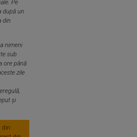
ale. Pe
ra după un
a din
ca nimeni
ute sub
va ore până
aceste zile
eregulă,
eput și
 din
rect din