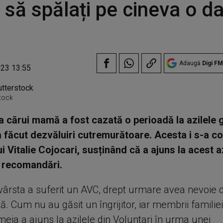
să spălați pe cineva o da
Adaugă
Digi FM
023 13:55
stock
a cărui mamă a fost cazată o perioadă la azilele 
a făcut dezvăluiri cutremurătoare. Acesta i s-a c
ui Vitalie Cojocari, susținând că a ajuns la acest az
 recomandări.
ârsta a suferit un AVC, drept urmare avea nevoie de
 Cum nu au găsit un îngrijitor, iar membrii familie
eia a ajuns la azilele din Voluntari în urma unei