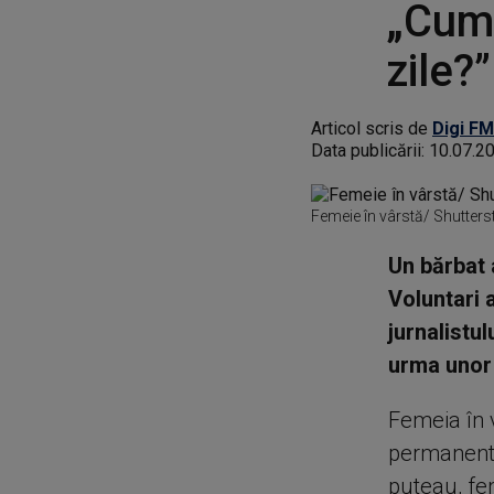
„Cum 
zile?”
Articol scris de
Digi FM
Data publicării:
10.07.2
Femeie în vârstă/ Shutter
Un bărbat 
Voluntari 
jurnalistul
urma unor
Femeia în v
permanentă.
puteau, fem