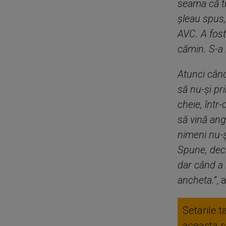
seama că t
șleau spus,
AVC. A fost
cămin. S-a 
Atunci când
să nu-și pr
cheie, într
să vină anga
nimeni nu-ș
Spune, deci
dar când a 
ancheta.”
, 
Setarile t
aceasta se