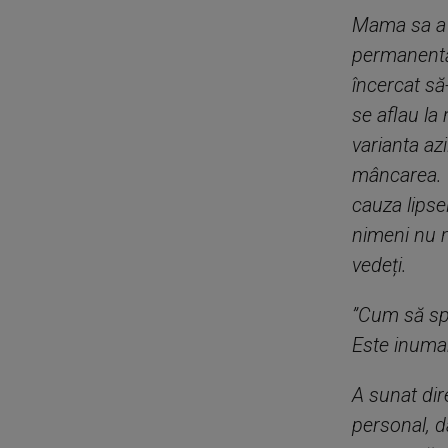
Mama sa a s
permanentă.
încercat s
se aflau la
varianta az
mâncarea. C
cauza lipse
nimeni nu m
vedeți.
”Cum să spăl
Este inuman”
A sunat dir
personal, d