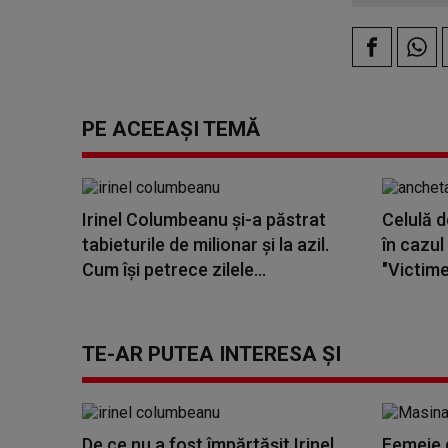
PE ACEEAȘI TEMĂ
Irinel Columbeanu și-a păstrat
Celulă d
tabieturile de milionar și la azil.
în cazul
Cum își petrece zilele...
"Victimel
TE-AR PUTEA INTERESA ȘI
De ce nu a fost împărtășit Irinel
Femeie d