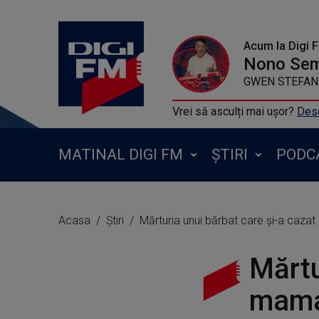
Acum la Digi 
Nono Se
GWEN STEFANI -
Vrei să asculți mai ușor?
Desc
MATINAL DIGI FM
ȘTIRI
PODC
Acasa
Știri
Mărturia unui bărbat care și-a cazat 
Mărtu
mama 