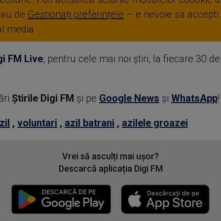
sau de
Gestionați preferințele
– e nevoie sa accepti
ial media
gi FM Live
, pentru cele mai noi știri, la fiecare 30 d
ări
Știrile Digi FM
şi pe
Google News
şi
WhatsApp
!
zil
,
voluntari
,
azil batrani
,
azilele groazei
Vrei să asculți mai ușor?
Descarcă aplicația Digi FM