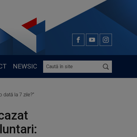
CT
NEWSIC
 dată la 7 zile?”
 cazat
untari: