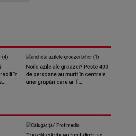
ă
Noile azile ale groazei? Peste 400
abili în
de persoane au murit în centrele
...
unei grupări care ar fi...
n
Trei călugărițe au fugit dintr-un