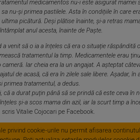
ratamentul medicamentos nu-i este asigurat mamei s
 sa nu-și primea pastilele. Asta în condițiile în care e
 ultima picătură. Deși plătise înainte, și-a retras mam
întâmplat anul acesta, înainte de Paște.
 a venit să o ia a înțeles că era o situație răspândită 
imească tratamentul la timp. Medicamentele erau țin
-o cameră. Iar cheia era la un angajat. A așteptat câte
jatul de acasă, că era în zilele sale libere. Așadar, în 
i primea tratamentul, a dedus.
, că a durat puțin până să se prindă că este ceva în n
înțeles și-a scos mama din azil, iar la scurt timp a înc
a scris Vitalie Cojocari pe Facebook.
ale privind cookie-urile nu permit afisarea continutul
ctiune. Poti actualiza setarile modulelor coookie di