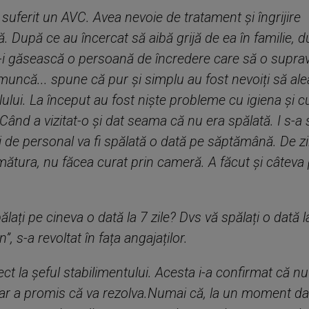
uferit un AVC. Avea nevoie de tratament și îngrijire
 După ce au încercat să aibă grijă de ea în familie, 
ă-i găsească o persoană de încredere care să o supra
 muncă... spune că pur și simplu au fost nevoiți să al
ilului. La început au fost niște probleme cu igiena și c
ând a vizitat-o și dat seama că nu era spălată. I s-a
i de personal va fi spălată o dată pe săptămână. De zil
ătura, nu făcea curat prin cameră. A făcut și câteva 
ați pe cineva o dată la 7 zile? Dvs vă spălați o dată la
, s-a revoltat în fața angajaților.
ect la șeful stabilimentului. Acesta i-a confirmat că nu
ar a promis că va rezolva.Numai că, la un moment dat