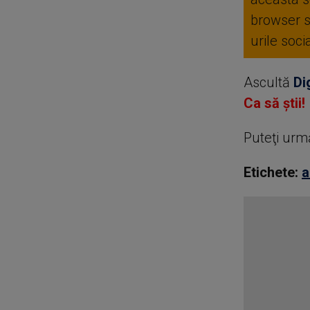
browser 
urile soc
Ascultă
Di
Ca să știi!
Puteţi urm
Etichete:
a