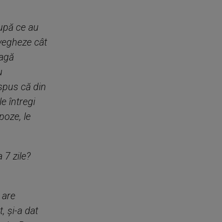
după ce au
vegheze cât
eagă
u
 spus că din
e întregi
poze, le
 7 zile?
 are
, și-a dat