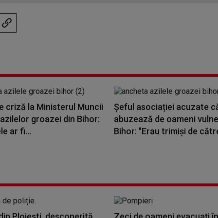
e criză la Ministerul Muncii
Șeful asociației acuzate c
 azilelor groazei din Bihor:
abuzează de oameni vulner
e ar fi...
Bihor: "Erau trimiși de către
in Ploiești, descoperită
Zeci de oameni evacuați î