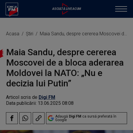
Acasa
Știri
Maia Sandu, despre cererea Moscovei de a bloca aderarea Moldovei la NATO: „Nu e decizia lui Putin”
Maia Sandu, despre cererea
Moscovei de a bloca aderarea
Moldovei la NATO: „Nu e
decizia lui Putin”
Articol scris de
Digi FM
Data publicării:
13.06.2025 08:08
Adaugă
Digi FM
ca sursă preferată în
Google