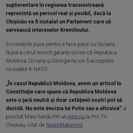
suplimentare în regiunea transnistreană
reprezintă un pericol real şi posibil, dacă la
Chişinău va fi instalat un Parlament care să
servească intereselor Kremlinului.
În condiţiile puse pentru a face pace cu Ucraina,
Rusia a cerut recent garanţii scrise că Republica
Moldova, Ucraina şi Georgia nu vor fi acceptate
niciodată în NATO.
„În cazul Republicii Moldova, avem un articol în
Constituţie care spune că Republica Moldova
este o ţară neutră şi doar cetăţenii noştri pot să
decidă. Nu este decizia lui Putin sau a altcuiva”
, a
punctat Maia Sandu într-un
interviu
la Pro TV
Chişinău, citat de
NewsMaker.md.