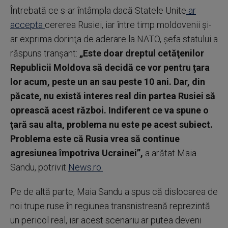
Întrebată ce s-ar întâmpla dacă Statele Unite
ar
accepta
cererea Rusiei, iar între timp moldovenii şi-
ar exprima dorinţa de aderare la NATO, şefa statului a
răspuns tranşant:
„Este doar dreptul cetăţenilor
Republicii Moldova să decidă ce vor pentru ţara
lor acum, peste un an sau peste 10 ani. Dar, din
păcate, nu există interes real din partea Rusiei să
oprească acest război. Indiferent ce va spune o
ţară sau alta, problema nu este pe acest subiect.
Problema este că Rusia vrea să continue
agresiunea împotriva Ucrainei”,
a arătat Maia
Sandu, potrivit
News.ro.
Pe de altă parte, Maia Sandu a spus că dislocarea de
noi trupe ruse în regiunea transnistreană reprezintă
un pericol real, iar acest scenariu ar putea deveni