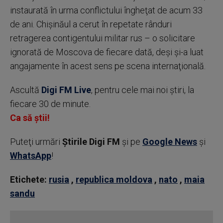
instaurată în urma conflictului îngheţat de acum 33
de ani. Chişinăul a cerut în repetate rânduri
retragerea contigentului militar rus – o solicitare
ignorată de Moscova de fiecare dată, deşi şi-a luat
angajamente în acest sens pe scena internaţională.
Ascultă
Digi FM Live
, pentru cele mai noi știri, la
fiecare 30 de minute.
Ca să știi!
Puteţi urmări
Știrile Digi FM
şi pe
Google News
şi
WhatsApp
!
Etichete:
rusia
,
republica moldova
,
nato
,
maia
sandu