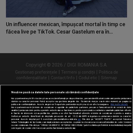
Un influencer mexican, împușcat mortal în timp ce
făcea live pe TikTok. Cesar Gastelum era în...
Copyright © 2026 / DIGI ROMANIA S.A.
|
|
Gestionați preferințele
Termeni și condiții
Politica de
|
|
|
confidențialitate
Contact/Info
Codul etic
Sitemap
Nouă ne pasă ca datele tale personale să rămână confidențiale
Noi și partenerii noștri
31
stocăm și/sau accesăm informații pe dispozitivul dvs., precum identificatorii cookie unici pentru prelucrarea
Urmărește-ne și pe
datelor cu caracter personal. Puteți accepta sau gestiona alegerile dvs. făcând clic mai jos sau în orice moment, pe pagina cu
politica de confidențialitate. Aceste alegeri vor fi raportate partenerilor noștri și nu vă vor afecta navigarea.
Mai multe detalii
Noi si partenerii nostri (retelele de socializare si agentiile de publicitate partenere, precum si furnizorii nostri de servicii de date
analitice) prelucram date pentru a permite website-ului sa functioneze, pentru a personaliza continutul si anunturile publicitare afisate
in functie de interesele si/sau profilul dvs., pentru a va oferi functionalitati aferente retelelor de socializare si pentru a analiza
traficul pe website. Beneficiati de drepturile prevazute de art. 15-22 din GDPR in legatura cu prelucrarea datelor cu caracter
personal. Aceste drepturi pot fi exercitate prin modalitatea indicata
aici
. Prin click pe “ACCEPT TOATE”, acceptati folosirea
tuturor Tehnologiilor de tip Cookie, care implica inclusiv acceptul dvs. cu privire la stocarea/accesarea informatiilor de catre Vendor-ii
cu care colaboram. Prin click pe “VREAU SA MODIFIC SETARILE INDIVIDUAL” puteti schimba preferintele in mod individual, mai putin
cele legate de cookie strict necesare pentru functionarea website-ului.