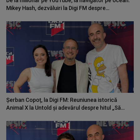
De la milionar pe YouTube, la navigator pe ocean.
Mikey Hash, dezvăluiri la Digi FM despre...
Șerban Copoț, la Digi FM: Reuniunea istorică
Animal X la Untold și adevărul despre hitul „Să...