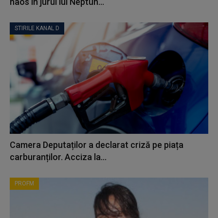
haos în jurul lui Neptun...
STIRILE KANAL D
Camera Deputaților a declarat criză pe piața
carburanților. Acciza la...
PROFM