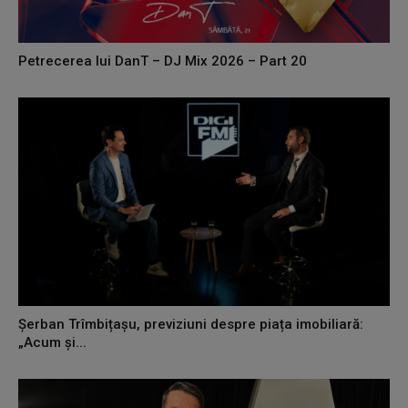
Petrecerea lui DanT – DJ Mix 2026 – Part 20
Șerban Trîmbițașu, previziuni despre piața imobiliară:
„Acum și...