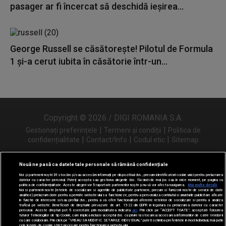
pasager ar fi încercat să deschidă ieșirea...
George Russell se căsătorește! Pilotul de Formula
1 și-a cerut iubita în căsătorie într-un...
Copyright © 2026 / DIGI ROMANIA S.A.
|
|
Gestionați preferințele
Termeni și condiții
Politica de
|
|
|
confidențialitate
Contact/Info
Codul etic
Sitemap
Nouă ne pasă ca datele tale personale să rămână confidențiale
Noi și partenerii noștri
31
stocăm și/sau accesăm informații pe dispozitivul dvs., precum identificatorii cookie unici pentru prelucrarea
Urmărește-ne și pe
datelor cu caracter personal. Puteți accepta sau gestiona alegerile dvs. făcând clic mai jos sau în orice moment, pe pagina cu
politica de confidențialitate. Aceste alegeri vor fi raportate partenerilor noștri și nu vă vor afecta navigarea.
Mai multe detalii
Noi si partenerii nostri (retelele de socializare si agentiile de publicitate partenere, precum si furnizorii nostri de servicii de date
analitice) prelucram date pentru a permite website-ului sa functioneze, pentru a personaliza continutul si anunturile publicitare afisate
in functie de interesele si/sau profilul dvs., pentru a va oferi functionalitati aferente retelelor de socializare si pentru a analiza
traficul pe website. Beneficiati de drepturile prevazute de art. 15-22 din GDPR in legatura cu prelucrarea datelor cu caracter
personal. Aceste drepturi pot fi exercitate prin modalitatea indicata
aici
. Prin click pe “ACCEPT TOATE”, acceptati folosirea
tuturor Tehnologiilor de tip Cookie, care implica inclusiv acceptul dvs. cu privire la stocarea/accesarea informatiilor de catre Vendor-ii
cu care colaboram. Prin click pe “VREAU SA MODIFIC SETARILE INDIVIDUAL” puteti schimba preferintele in mod individual, mai putin
cele legate de cookie strict necesare pentru functionarea website-ului.