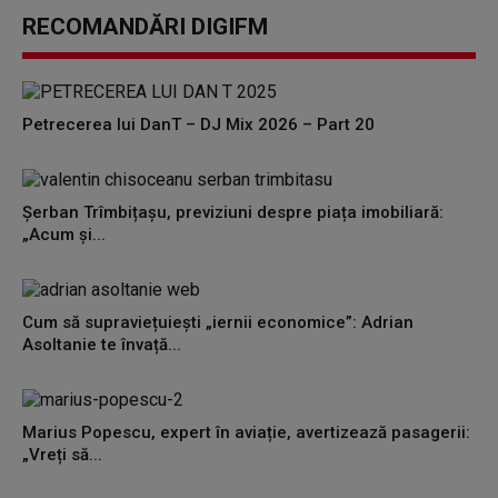
RECOMANDĂRI DIGIFM
Petrecerea lui DanT – DJ Mix 2026 – Part 20
Șerban Trîmbițașu, previziuni despre piața imobiliară:
„Acum și...
Cum să supraviețuiești „iernii economice”: Adrian
Asoltanie te învață...
Marius Popescu, expert în aviație, avertizează pasagerii:
„Vreți să...