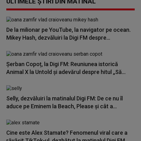
ULTIMELE ȘTIRI DIN MATINAL
De la milionar pe YouTube, la navigator pe ocean.
Mikey Hash, dezvăluiri la Digi FM despre...
Șerban Copoț, la Digi FM: Reuniunea istorică
Animal X la Untold și adevărul despre hitul „Să...
Selly, dezvăluiri la matinalul Digi FM: De ce nu îl
aduce pe Eminem la Beach, Please și cât a...
Cine este Alex Stamate? Fenomenul viral care a
răvășit TikTok-ul, dezbătut la matinalul Digi FM