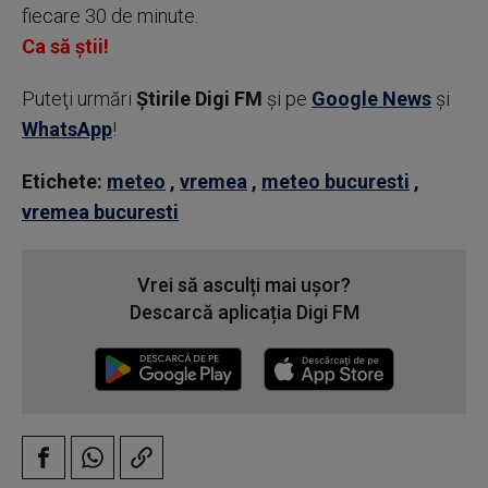
fiecare 30 de minute.
Ca să știi!
Puteţi urmări
Știrile Digi FM
şi pe
Google News
şi
WhatsApp
!
Etichete:
meteo
,
vremea
,
meteo bucuresti
,
vremea bucuresti
Vrei să asculți mai ușor?
Descarcă aplicația Digi FM