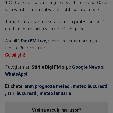
10:00, vremea se va menţine deosebit de rece. Cerul
va fi variabil, iar vântul va sufla slab până la moderat.
Temperatura maximă se va situa în jurul valorii de -1
grad, iar cea minimă va fi de -10...-8 grade.
Ascultă
Digi FM Live
, pentru cele mai noi știri, la
fiecare 30 de minute.
Ca să știi!
Puteţi urmări
Știrile Digi FM
şi pe
Google News
şi
WhatsApp
!
Etichete:
anm prognoza meteo
,
meteo bucuresti
,
stiri bucuresti
,
meteo ianuarie
Vrei să asculți mai ușor?