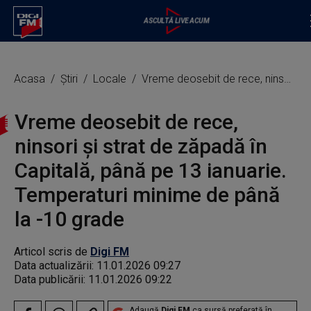
Acasa
Știri
Locale
Vreme deosebit de rece, ninsori şi strat de zăpadă în Capitală, până pe 13 ianuarie. Temperaturi minime de până la -10 grade
Vreme deosebit de rece,
ninsori şi strat de zăpadă în
Capitală, până pe 13 ianuarie.
Temperaturi minime de până
la -10 grade
Articol scris de
Digi FM
Data actualizării:
11.01.2026 09:27
Data publicării:
11.01.2026 09:22
Adaugă
Digi FM
ca sursă preferată în