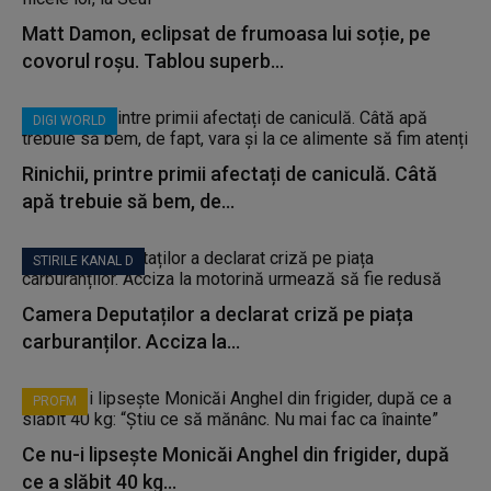
Matt Damon, eclipsat de frumoasa lui soție, pe
covorul roșu. Tablou superb...
DIGI WORLD
Rinichii, printre primii afectați de caniculă. Câtă
apă trebuie să bem, de...
STIRILE KANAL D
Camera Deputaților a declarat criză pe piața
carburanților. Acciza la...
PROFM
Ce nu-i lipsește Monicăi Anghel din frigider, după
ce a slăbit 40 kg...