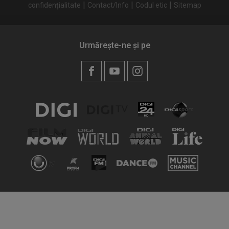
|
|
|
confidențialitate
Contact/Info
Codul etic
Sitemap
Urmărește-ne și pe